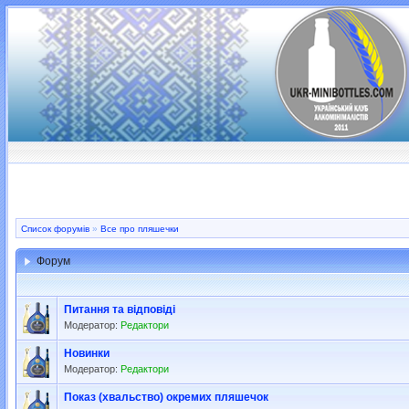
Список форумів
»
Все про пляшечки
Форум
Питання та відповіді
Модератор:
Редактори
Новинки
Модератор:
Редактори
Показ (хвальство) окремих пляшечок