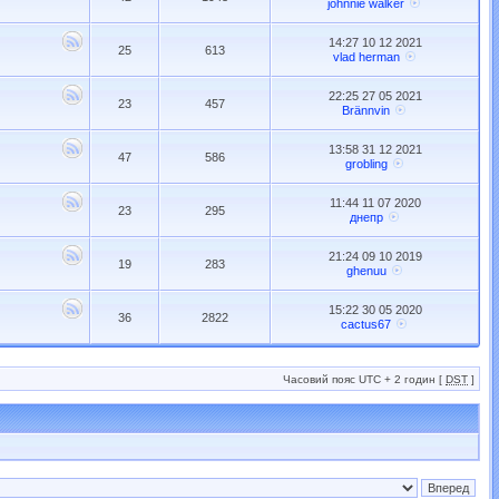
johnnie walker
14:27 10 12 2021
25
613
vlad herman
22:25 27 05 2021
23
457
Brännvin
13:58 31 12 2021
47
586
grobling
11:44 11 07 2020
23
295
днепр
21:24 09 10 2019
19
283
ghenuu
15:22 30 05 2020
36
2822
cactus67
Часовий пояс UTC + 2 годин [
DST
]