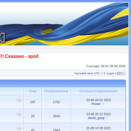
Сказано - зроблено! Слава ЗСУ!!!
Сьогодні: 08:02 08 08 2026
Часовий пояс UTC + 2 годин [
DST
]
Теми
Повідомлення
Останнє повідомлення
20:46 04 01 2023
197
1792
Power
23:08 20 12 2022
20
2640
david_gurgi
21:08 12 08 2021
42
1943