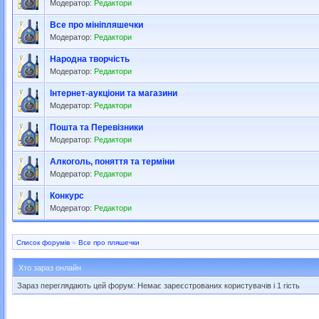
Модератор:
Редактори
Все про мініпляшечки
Модератор:
Редактори
Народна творчість
Модератор:
Редактори
Інтернет-аукціони та магазини
Модератор:
Редактори
Пошта та Перевізники
Модератор:
Редактори
Алкоголь, поняття та терміни
Модератор:
Редактори
Конкурс
Модератор:
Редактори
Список форумів
»
Все про пляшечки
Хто зараз онлайн
Зараз переглядають цей форум: Немає зареєстрованих користувачів і 1 гість