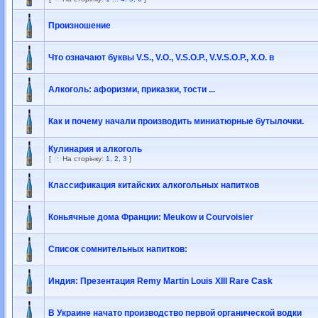
Произношение
Что означают буквы V.S., V.O., V.S.O.P., V.V.S.O.P., X.O. в
Алкоголь: афоризми, приказки, тости ...
Как и почему начали производить миниатюрные бутылочки.
Кулинария и алкоголь
[
На сторінку:
1
,
2
,
3
]
Классификация китайских алкогольных напитков
Коньячные дома Франции: Meukow и Courvoisier
Список сомнительных напитков:
Индия: Презентация Remy Martin Louis XIII Rare Cask
В Украине начато производство первой органической водки