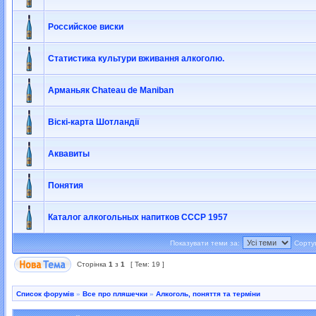
Российское виски
Статистика культури вживання алкоголю.
Арманьяк Chateau de Maniban
Віскі-карта Шотландії
Аквавиты
Понятия
Каталог алкогольных напитков СССР 1957
Показувати теми за:
Сорту
Сторінка
1
з
1
[ Тем: 19 ]
Список форумів
»
Все про пляшечки
»
Алкоголь, поняття та терміни