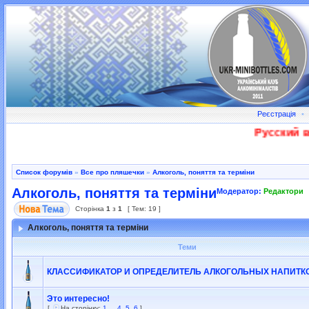
Реєстрація
•
Русский во
Список форумів
»
Все про пляшечки
»
Алкоголь, поняття та терміни
Алкоголь, поняття та терміни
Модератор:
Редактори
Сторінка
1
з
1
[ Тем: 19 ]
Алкоголь, поняття та терміни
Теми
КЛАССИФИКАТОР И ОПРЕДЕЛИТЕЛЬ АЛКОГОЛЬНЫХ НАПИТК
Это интересно!
[
На сторінку:
1
...
4
,
5
,
6
]