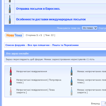
Отправка посылок в Евросоюз.
Особенности доставки международных посылок
Показувати теми за:
Сорту
Сторінка
1
з
1
[ Тем: 22 ]
Список форумів
»
Все про пляшечки
»
Пошта та Перевізники
Хто зараз онлайн
Зараз переглядають цей форум: Немає зареєстрованих користувачів і 1 гість
Непрочитані повідомлення
Немає непрочитаних пов
Непрочитані повідомлення [ Популярна
Немає непрочитаних пов
тема ]
тема ]
Непрочитані повідомлення [ Тема
Немає непрочитаних пов
закрита ]
закрита ]
Вперед: