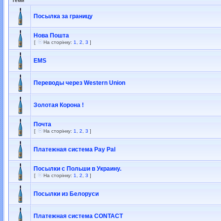
Теми
Посылка за границу
Нова Пошта
[
На сторінку:
1
,
2
,
3
]
EMS
Переводы через Western Union
Золотая Корона !
Почта
[
На сторінку:
1
,
2
,
3
]
Платежная система Pay Pal
Посылки с Польши в Украину.
[
На сторінку:
1
,
2
,
3
]
Посылки из Белоруси
Платежная система CONTACT