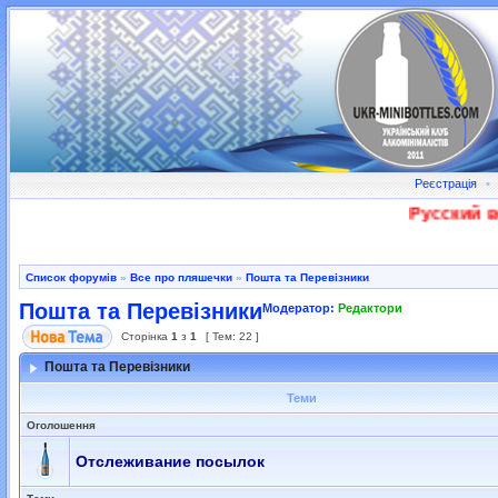
Реєстрація
•
Русский во
Список форумів
»
Все про пляшечки
»
Пошта та Перевізники
Пошта та Перевізники
Модератор:
Редактори
Сторінка
1
з
1
[ Тем: 22 ]
Пошта та Перевізники
Теми
Оголошення
Отслеживание посылок