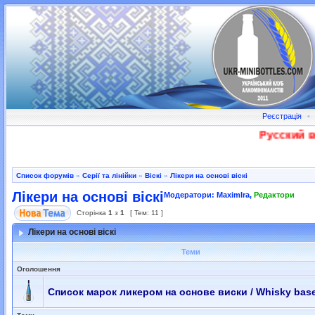
Реєстрація
•
Русский во
Список форумів
»
Серії та лінійки
»
Віскі
»
Лікери на основі віскі
Лікери на основі віскі
Модератори:
MaximIra
,
Редактори
Сторінка
1
з
1
[ Тем: 11 ]
Лікери на основі віскі
Теми
Оголошення
Список марок ликером на основе виски / Whisky base