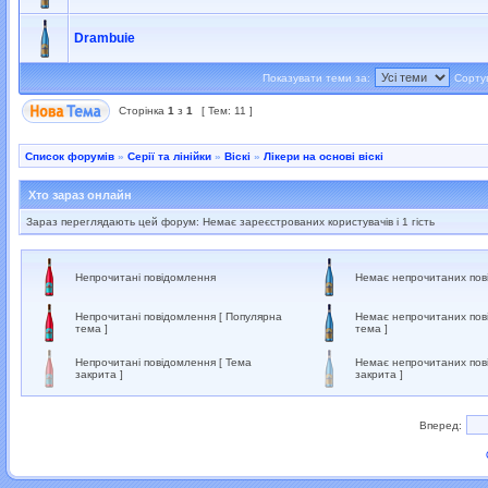
Drambuie
Показувати теми за:
Сорту
Сторінка
1
з
1
[ Тем: 11 ]
Список форумів
»
Серії та лінійки
»
Віскі
»
Лікери на основі віскі
Хто зараз онлайн
Зараз переглядають цей форум: Немає зареєстрованих користувачів і 1 гість
Непрочитані повідомлення
Немає непрочитаних пов
Непрочитані повідомлення [ Популярна
Немає непрочитаних пов
тема ]
тема ]
Непрочитані повідомлення [ Тема
Немає непрочитаних пов
закрита ]
закрита ]
Вперед: