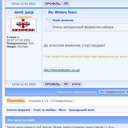
00:41 11 01 2022
david_gurgi
Re: Writers Tears
Старожил
Slade написав:
Очень интересный форматик набора
З нами з:
16:27 27 02 2011
Повідомлення:
510
да, классная книжонка, у нас продают
Звідки:
Georgia
У вас недостатньо прав для перегляду приєднаних до цього
_________________
http://geominibottles.at.ua/
12:30 11 01 2022
Показувати повідомлення за:
Сторінка
1
з
1
[ 3 повідомлень ]
Список форумів
»
Серії та лінійки
»
Віскі
»
Ірландський віскі
Хто зараз онлайн
Зараз переглядають цей форум: Немає зареєстрованих користувачів і 1 гість