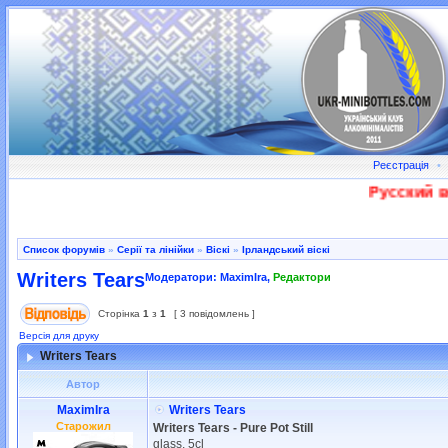
Реєстрація
•
Русский во
Список форумів
»
Серії та лінійки
»
Віскі
»
Ірландський віскі
Writers Tears
Модератори:
MaximIra
,
Редактори
Сторінка
1
з
1
[ 3 повідомлень ]
Версія для друку
Writers Tears
Автор
MaximIra
Writers Tears
Старожил
Writers Tears - Pure Pot Still
glass, 5cl