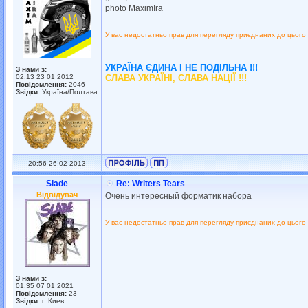
photo MaximIra
У вас недостатньо прав для перегляду приєднаних до цього
_________________
УКРАЇНА ЄДИНА І НЕ ПОДІЛЬНА !!!
З нами з:
02:13 23 01 2012
СЛАВА УКРАЇНІ, СЛАВА НАЦІЇ !!!
Повідомлення:
2046
Звідки:
Україна/Полтава
20:56 26 02 2013
Slade
Re: Writers Tears
Відвідувач
Очень интересный форматик набора
У вас недостатньо прав для перегляду приєднаних до цього
З нами з:
01:35 07 01 2021
Повідомлення:
23
Звідки:
г. Киев