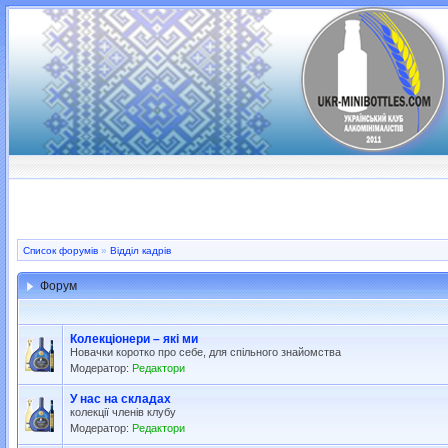
Список форумів
»
Відділ кадрів
Форум
Колекціонери – які ми
Новачки коротко про себе, для спільного знайомства
Модератор:
Редактори
У нас на складах
колекції членів клубу
Модератор:
Редактори