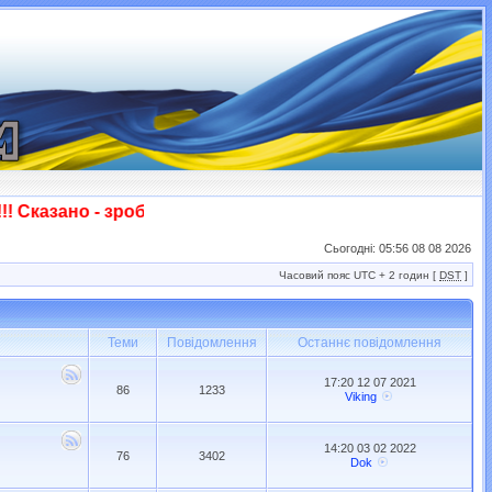
Сказано - зроблено! Слава ЗСУ!!!
Сьогодні: 05:56 08 08 2026
Часовий пояс UTC + 2 годин [
DST
]
Теми
Повідомлення
Останнє повідомлення
17:20 12 07 2021
86
1233
Viking
14:20 03 02 2022
76
3402
Dok