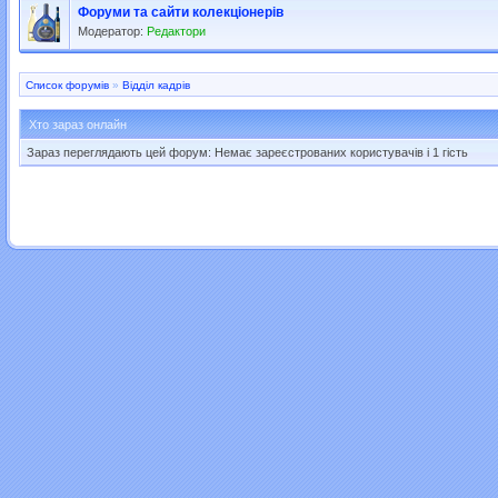
Форуми та сайти колекціонерів
Модератор:
Редактори
Список форумів
»
Відділ кадрів
Хто зараз онлайн
Зараз переглядають цей форум: Немає зареєстрованих користувачів і 1 гість