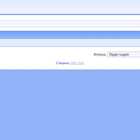
Вперед:
Створено
UNIC-Site