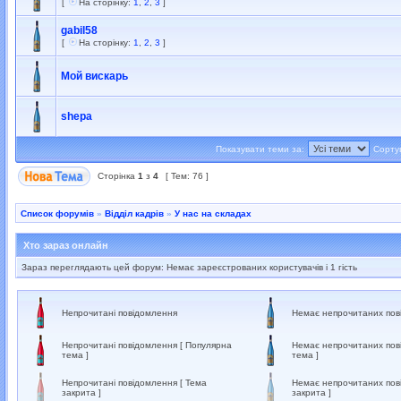
[
На сторінку:
1
,
2
,
3
]
gabil58
[
На сторінку:
1
,
2
,
3
]
Мой вискарь
shepa
Показувати теми за:
Сорту
Сторінка
1
з
4
[ Тем: 76 ]
Список форумів
»
Відділ кадрів
»
У нас на складах
Хто зараз онлайн
Зараз переглядають цей форум: Немає зареєстрованих користувачів і 1 гість
Непрочитані повідомлення
Немає непрочитаних пов
Непрочитані повідомлення [ Популярна
Немає непрочитаних пов
тема ]
тема ]
Непрочитані повідомлення [ Тема
Немає непрочитаних пов
закрита ]
закрита ]