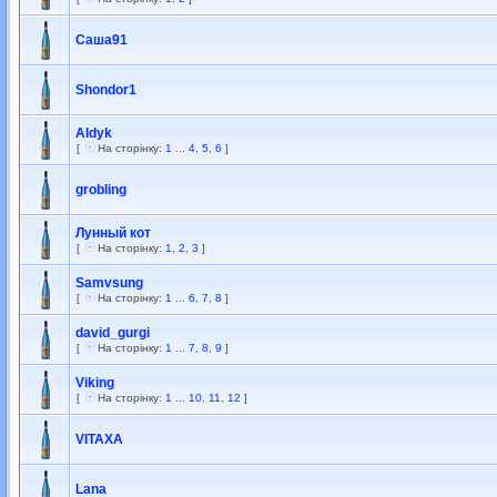
Саша91
Shondor1
Aldyk
[
На сторінку:
1
...
4
,
5
,
6
]
grobling
Лунный кот
[
На сторінку:
1
,
2
,
3
]
Samvsung
[
На сторінку:
1
...
6
,
7
,
8
]
david_gurgi
[
На сторінку:
1
...
7
,
8
,
9
]
Viking
[
На сторінку:
1
...
10
,
11
,
12
]
VITAXA
Lana