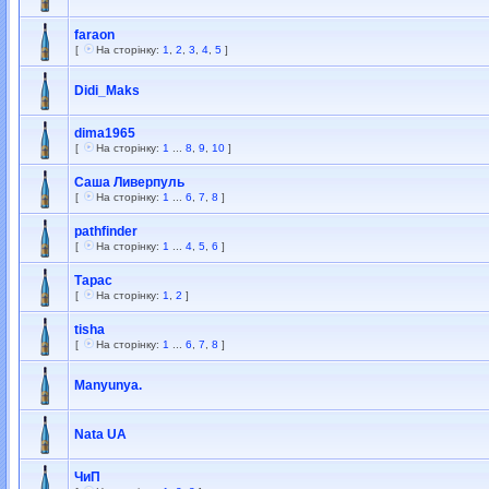
faraon
[
На сторінку:
1
,
2
,
3
,
4
,
5
]
Didi_Maks
dima1965
[
На сторінку:
1
...
8
,
9
,
10
]
Саша Ливерпуль
[
На сторінку:
1
...
6
,
7
,
8
]
pathfinder
[
На сторінку:
1
...
4
,
5
,
6
]
Тарас
[
На сторінку:
1
,
2
]
tisha
[
На сторінку:
1
...
6
,
7
,
8
]
Manyunya.
Nata UA
ЧиП