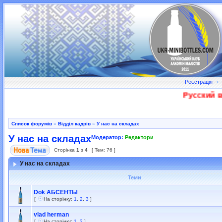
Реєстрація
•
Русский во
Список форумів
»
Відділ кадрів
»
У нас на складах
У нас на складах
Модератор:
Редактори
Сторінка
1
з
4
[ Тем: 76 ]
У нас на складах
Теми
Dok АБСЕНТЫ
[
На сторінку:
1
,
2
,
3
]
vlad herman
[
На сторінку:
1
,
2
]