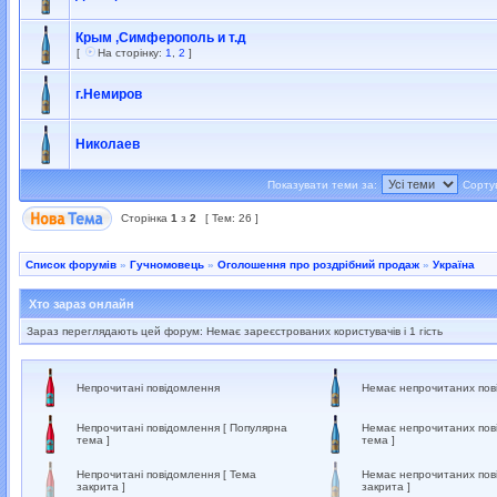
Крым ,Симферополь и т.д
[
На сторінку:
1
,
2
]
г.Немиров
Николаев
Показувати теми за:
Сорту
Сторінка
1
з
2
[ Тем: 26 ]
Список форумів
»
Гучномовець
»
Оголошення про роздрібний продаж
»
Україна
Хто зараз онлайн
Зараз переглядають цей форум: Немає зареєстрованих користувачів і 1 гість
Непрочитані повідомлення
Немає непрочитаних пов
Непрочитані повідомлення [ Популярна
Немає непрочитаних пов
тема ]
тема ]
Непрочитані повідомлення [ Тема
Немає непрочитаних пов
закрита ]
закрита ]