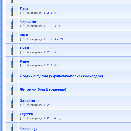
Луцк
[
На сторінку:
1
,
2
,
3
,
4
]
Чернигов
[
На сторінку:
1
...
9
,
10
,
11
]
Киев
[
На сторінку:
1
...
26
,
27
,
28
]
Львів
[
На сторінку:
1
,
2
,
3
,
4
]
Рівне
[
На сторінку:
1
,
2
,
3
,
4
]
Ягодин duty free (українсько-польський кордон)
Житомир (біля Бердичева)
Запоріжжя
[
На сторінку:
1
,
2
]
Одесса
[
На сторінку:
1
,
2
,
3
,
4
,
5
]
Черновцы