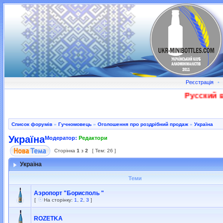
Реєстрація
•
Русский в
Список форумів
»
Гучномовець
»
Оголошення про роздрібний продаж
»
Україна
Україна
Модератор:
Редактори
Сторінка
1
з
2
[ Тем: 26 ]
Україна
Теми
Аэропорт "Борисполь "
[
На сторінку:
1
,
2
,
3
]
ROZETKA