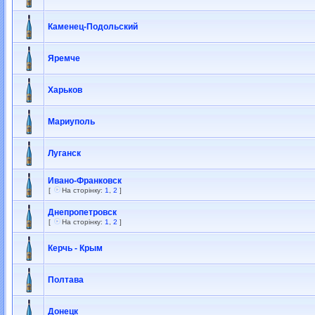
Каменец-Подольский
Яремче
Харьков
Мариуполь
Луганск
Ивано-Франковск
[
На сторінку:
1
,
2
]
Днепропетровск
[
На сторінку:
1
,
2
]
Керчь - Крым
Полтава
Донецк