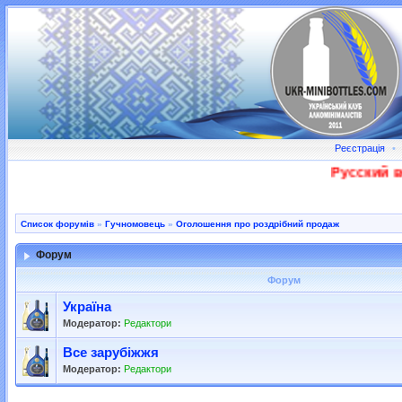
Реєстрація
•
Русский во
Список форумів
»
Гучномовець
»
Оголошення про роздрібний продаж
Форум
Форум
Україна
Модератор:
Редактори
Все зарубіжжя
Модератор:
Редактори