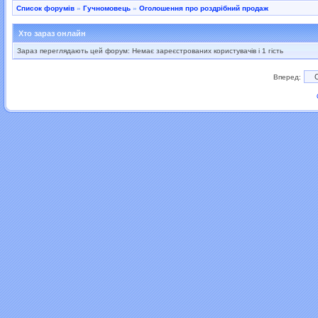
Список форумів
»
Гучномовець
»
Оголошення про роздрібний продаж
Хто зараз онлайн
Зараз переглядають цей форум: Немає зареєстрованих користувачів і 1 гість
Вперед: