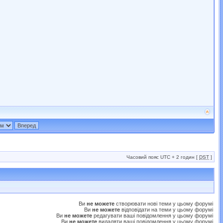
Часовий пояс UTC + 2 годин [
DST
]
Ви
не можете
створювати нові теми у цьому форумі
Ви
не можете
відповідати на теми у цьому форумі
Ви
не можете
редагувати ваші повідомлення у цьому форумі
Ви
не можете
видаляти ваші повідомлення у цьому форумі