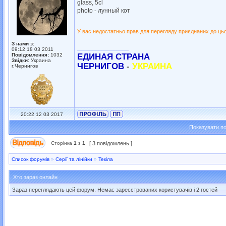
glass, 5cl
photo - лунный кот
У вас недостатньо прав для перегляду приєднаних до ць
З нами з:
_________________
09:12 18 03 2011
Повідомлення:
1032
ЕДИНАЯ СТРАНА
Звідки:
Украина
ЧЕРНИГОВ
-
УКРАИНА
г,Чернигов
20:22 12 03 2017
Показувати по
Сторінка
1
з
1
[ 3 повідомлень ]
Список форумів
»
Серії та лінійки
»
Текіла
Хто зараз онлайн
Зараз переглядають цей форум: Немає зареєстрованих користувачів і 2 гостей