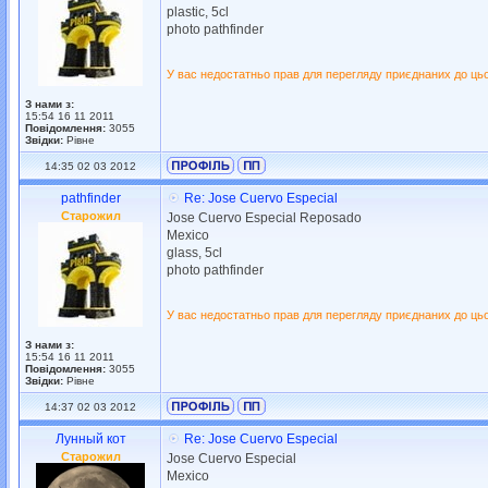
plastic, 5cl
photo pathfinder
У вас недостатньо прав для перегляду приєднаних до ць
З нами з:
15:54 16 11 2011
Повідомлення:
3055
Звідки:
Рівне
14:35 02 03 2012
pathfinder
Re: Jose Cuervo Especial
Старожил
Jose Cuervo Especial Reposado
Mexico
glass, 5cl
photo pathfinder
У вас недостатньо прав для перегляду приєднаних до ць
З нами з:
15:54 16 11 2011
Повідомлення:
3055
Звідки:
Рівне
14:37 02 03 2012
Лунный кот
Re: Jose Cuervo Especial
Старожил
Jose Cuervo Especial
Mexico