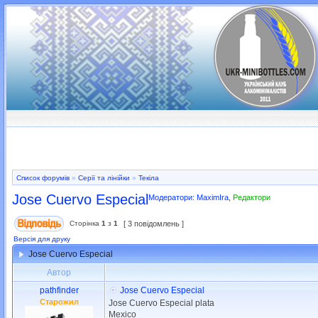
Список форумів
»
Серії та лінійки
»
Текіла
Jose Cuervo Especial
Модератори:
MaximIra
,
Редактори
Сторінка
1
з
1
[ 3 повідомлень ]
Версія для друку
Jose Cuervo Especial
Автор
pathfinder
Jose Cuervo Especial
Старожил
Jose Cuervo Especial plata
Mexico