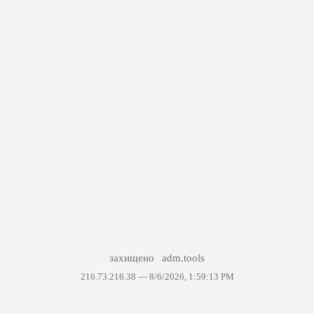
захищено
adm.tools
216.73.216.38 —
8/6/2026, 1:59:13 PM