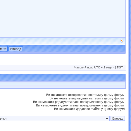
Часовий пояс UTC + 2 годин [
DST
]
Ви
не можете
створювати нові теми у цьому форумі
Ви
не можете
відповідати на теми у цьому форумі
Ви
не можете
редагувати ваші повідомлення у цьому форумі
Ви
не можете
видаляти ваші повідомлення у цьому форумі
Ви
не можете
додавати файли у цьому форумі