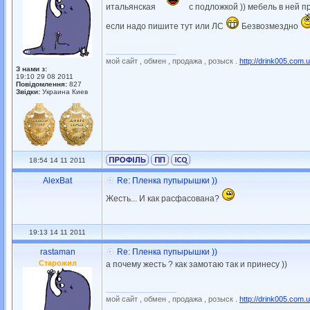
итальянская
с подложкой )) мебель в ней пр
если надо пишите тут или ЛС
Безвозмездно
_________________
мой сайт , обмен , продажа , розыск .
http://drink005.com.
З нами з:
19:10 29 08 2011
Повідомлення:
827
Звідки:
Украина Киев
18:54 14 11 2011
AlexBat
Re: Пленка пупырышки ))
Жесть... И как расфасована?
19:13 14 11 2011
rastaman
Re: Пленка пупырышки ))
Старожил
а почему жесть ? как замотаю так и принесу ))
_________________
мой сайт , обмен , продажа , розыск .
http://drink005.com.