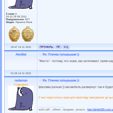
З нами з:
19:10 29 08 2011
Повідомлення:
827
Звідки:
Украина Киев
19:47 14 11 2011
AlexBat
Re: Пленка пупырышки ))
"Жесть" - потому, что знаю, как затягивает, прям н
21:26 14 11 2011
rastaman
Re: Пленка пупырышки ))
Старожил
фасовка разная )) как мебель развернут так и будет
У вас недостатньо прав для перегляду приєднаних до ць
_________________
мой сайт , обмен , продажа , розыск .
http://drink005.com.