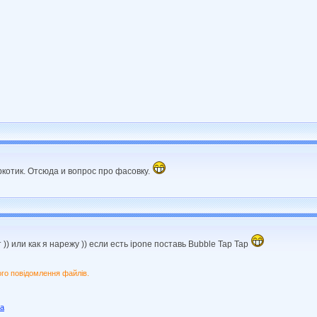
аркотик. Отсюда и вопрос про фасовку.
 )) или как я нарежу )) если есть ipone поставь Bubble Tap Tap
ого повідомлення файлів.
ua