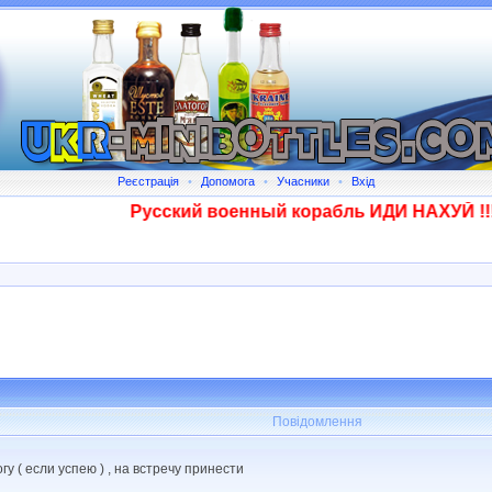
Реєстрація
•
Допомога
•
Учасники
•
Вхід
Русский военный корабль ИДИ НАХУЙ !!!! С
Повідомлення
у ( если успею ) , на встречу принести