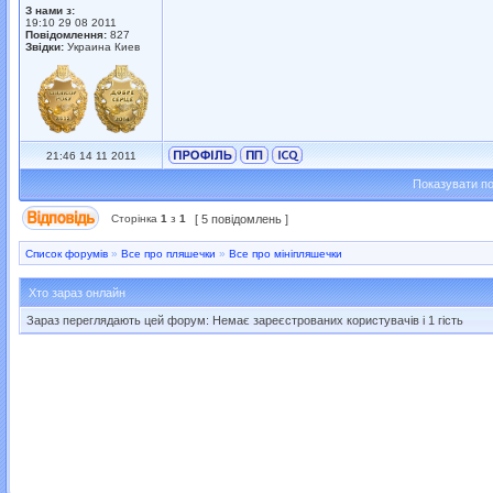
З нами з:
19:10 29 08 2011
Повідомлення:
827
Звідки:
Украина Киев
21:46 14 11 2011
Показувати по
Сторінка
1
з
1
[ 5 повідомлень ]
Список форумів
»
Все про пляшечки
»
Все про мініпляшечки
Хто зараз онлайн
Зараз переглядають цей форум: Немає зареєстрованих користувачів і 1 гість