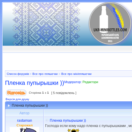
Список форумів
»
Все про пляшечки
»
Все про мініпляшечки
Пленка пупырышки ))
Модератор:
Редактори
Сторінка
1
з
1
[ 5 повідомлень ]
Версія для друку
Пленка пупырышки ))
Автор
rastaman
Пленка пупырышки ))
Старожил
Господа если кому надо пленка с пупырышками , мог