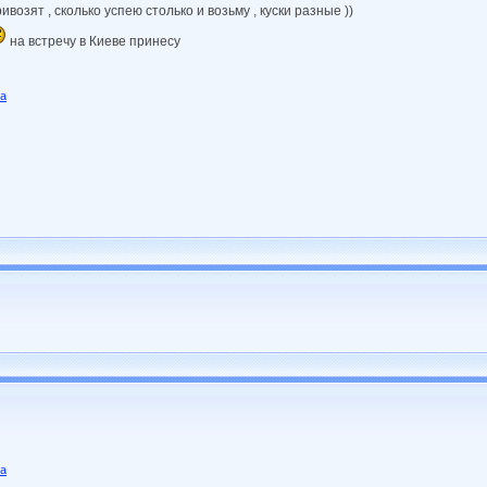
ивозят , сколько успею столько и возьму , куски разные ))
на встречу в Киеве принесу
ua
ua