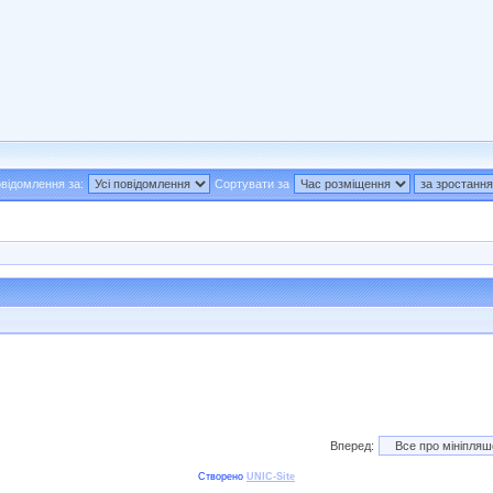
відомлення за:
Сортувати за
Вперед:
Створено
UNIC-Site