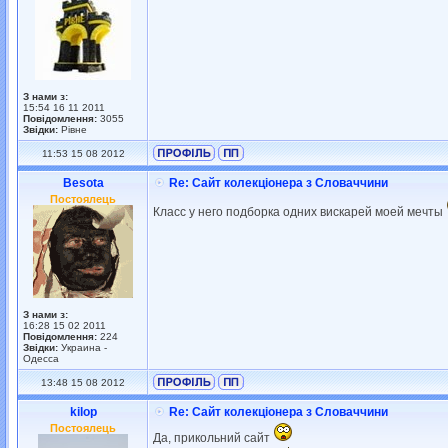
З нами з:
15:54 16 11 2011
Повідомлення:
3055
Звідки:
Рівне
11:53 15 08 2012
Besota
Re: Сайт колекціонера з Словаччини
Постоялець
Класс у него подборка одних вискарей моей мечты
З нами з:
16:28 15 02 2011
Повідомлення:
224
Звідки:
Украина -
Одесса
13:48 15 08 2012
kilop
Re: Сайт колекціонера з Словаччини
Постоялець
Да, прикольний сайт