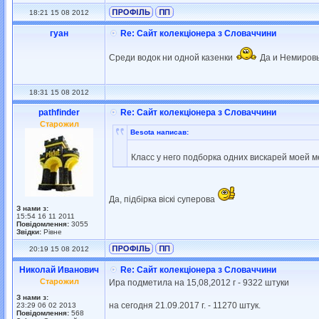
18:21 15 08 2012
гуан
Re: Сайт колекціонера з Словаччини
Среди водок ни одной казенки
Да и Немировы
18:31 15 08 2012
pathfinder
Re: Сайт колекціонера з Словаччини
Старожил
Besota написав:
Класс у него подборка одних вискарей моей 
Да, підбірка віскі суперова
З нами з:
15:54 16 11 2011
Повідомлення:
3055
Звідки:
Рівне
20:19 15 08 2012
Николай Иванович
Re: Сайт колекціонера з Словаччини
Старожил
Ира подметила на 15,08,2012 г - 9322 штуки
З нами з:
на сегодня 21.09.2017 г. - 11270 штук.
23:29 06 02 2013
Повідомлення:
568