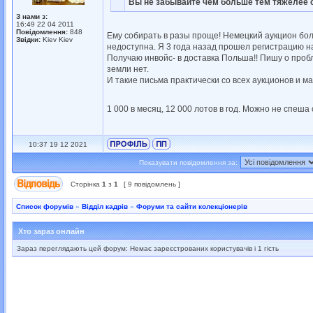
Вы не забывайте чем больше тем тяжелее 
З нами з:
16:49 22 04 2011
Повідомлення:
848
Ему собирать в разы проще! Немецкий аукцион бол
Звідки:
Kiev Kiev
недоступна. Я 3 года назад прошел регистрацию на
Получаю инвойс- в доставка Польша!! Пишу о проб
земли нет.
И такие письма практически со всех аукционов и ма
1 000 в месяц, 12 000 лотов в год. Можно не спеш
10:37 19 12 2021
Показувати повідомлення за:
Сторінка
1
з
1
[ 9 повідомлень ]
Список форумів
»
Відділ кадрів
»
Форуми та сайти колекціонерів
Хто зараз онлайн
Зараз переглядають цей форум: Немає зареєстрованих користувачів і 1 гість