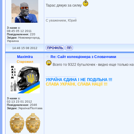
Тарас дякую за силку
_________________
С уважением, Юрий
З нами з:
08:45 05 12 2011
Повідомлення:
220
Звідки:
Новомиргород,
Украина
14:46 15 08 2012
MaximIra
Re: Сайт колекціонера з Словаччини
Старожил
Всего то 9322 бутылочек - видно еще только н
_________________
УКРАЇНА ЄДИНА І НЕ ПОДІЛЬНА !!!
СЛАВА УКРАЇНІ, СЛАВА НАЦІЇ !!!
З нами з:
02:13 23 01 2012
Повідомлення:
2046
Звідки:
Україна/Полтава