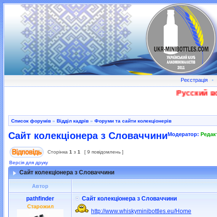
Реєстрація
•
Русский вое
Список форумів
»
Відділ кадрів
»
Форуми та сайти колекціонерів
Сайт колекціонера з Словаччини
Модератор:
Редак
Сторінка
1
з
1
[ 9 повідомлень ]
Версія для друку
Сайт колекціонера з Словаччини
Автор
pathfinder
Сайт колекціонера з Словаччини
Старожил
http://www.whiskyminibottles.eu/Home