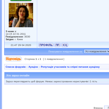
З нами з:
14:15 22 01 2011
Повідомлення:
3030
Звідки:
г. Киев
21:47 29 04 2020
Показувати повідомлення за:
Сторінка
1
з
1
[ 1 повідомлення ]
Список форумів
»
Аукціон
»
Репутація учасників та спірні питання аукціону
Хто зараз онлайн
Зараз переглядають цей форум: Немає зареєстрованих користувачів і 1 гість
Вперед: