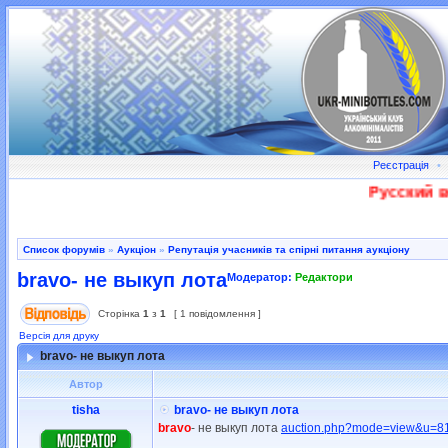
Реєстрація
•
Русский во
Список форумів
»
Аукціон
»
Репутація учасників та спірні питання аукціону
bravo- не выкуп лота
Модератор:
Редактори
Сторінка
1
з
1
[ 1 повідомлення ]
Версія для друку
bravo- не выкуп лота
Автор
tisha
bravo- не выкуп лота
bravo
- не выкуп лота
auction.php?mode=view&u=8