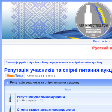
Реєстрація
•
Русский во
Список форумів
»
Аукціон
»
Репутація учасників та спірні питання аукціону
Репутація учасників та спірні питання аукц
Сторінка
1
з
1
[ Тем: 17 ]
Репутація учасників та спірні питання аукціону
Теми
Репутация участников аукциона
[
На сторінку:
1
,
2
]
Отмена ставок , редактирование лотов