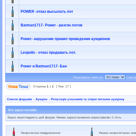
POWER -отказ высылать лот
Batman1717- Power - разгон лотов
Power- нарушение правил проведения аукционов
Leopolis - отказ продавать лот.
Power и Batman1717- Бан
Показувати теми за:
Сорту
Сторінка
1
з
1
[ Тем: 17 ]
Список форумів
»
Аукціон
»
Репутація учасників та спірні питання аукціону
Хто зараз онлайн
Зараз переглядають цей форум: Немає зареєстрованих користувачів і 1 гість
Непрочитані повідомлення
Немає непрочитаних пов