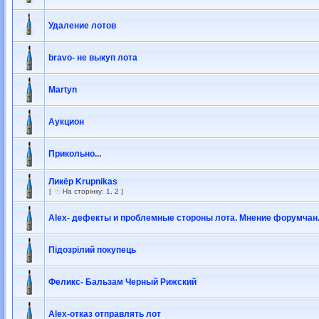
Удаление лотов
bravo- не выкуп лота
Martyn
Аукцион
Прикольно...
Ликёр Krupnikas
[
На сторінку:
1
,
2
]
Alex- дефекты и проблемные стороны лота. Мнение форумчан
Підозрілий покупець
Феликс- Бальзам Черный Рижский
Alex-отказ отправлять лот