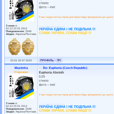
стекло
фото – inet
У вас недостатньо прав для перегляду приєднаних до цього
_________________
З нами з:
02:13 23 01 2012
УКРАЇНА ЄДИНА І НЕ ПОДІЛЬНА !!!
Повідомлення:
2046
СЛАВА УКРАЇНІ, СЛАВА НАЦІЇ !!!
Звідки:
Україна/Полтава
22:01 20 07 2015
MaximIra
Re: Euphoria (Czech Republic)
Старожил
Euphoria Absinth
0,05
стекло
фото – inet
У вас недостатньо прав для перегляду приєднаних до цього
_________________
З нами з:
02:13 23 01 2012
УКРАЇНА ЄДИНА І НЕ ПОДІЛЬНА !!!
Повідомлення:
2046
СЛАВА УКРАЇНІ, СЛАВА НАЦІЇ !!!
Звідки:
Україна/Полтава