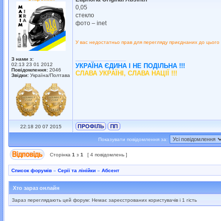
0,05
стекло
фото – inet
У вас недостатньо прав для перегляду приєднаних до цього
_________________
З нами з:
02:13 23 01 2012
УКРАЇНА ЄДИНА І НЕ ПОДІЛЬНА !!!
Повідомлення:
2046
СЛАВА УКРАЇНІ, СЛАВА НАЦІЇ !!!
Звідки:
Україна/Полтава
22:18 20 07 2015
Показувати повідомлення за:
Сторінка
1
з
1
[ 4 повідомлень ]
Список форумів
»
Серії та лінійки
»
Абсент
Хто зараз онлайн
Зараз переглядають цей форум: Немає зареєстрованих користувачів і 1 гість