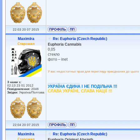
22:03 20 07 2015
MaximIra
Re: Euphoria (Czech Republic)
Старожил
Euphoria Cannabis
0,05
стекло
фото – inet
У вас недостатньо прав для перегляду приєднаних до цього
_________________
З нами з:
02:13 23 01 2012
УКРАЇНА ЄДИНА І НЕ ПОДІЛЬНА !!!
Повідомлення:
2046
СЛАВА УКРАЇНІ, СЛАВА НАЦІЇ !!!
Звідки:
Україна/Полтава
22:04 20 07 2015
MaximIra
Re: Euphoria (Czech Republic)
Старожил
Euphoria Original Absinth