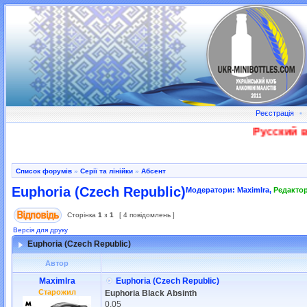
Реєстрація
•
Русский во
Список форумів
»
Серії та лінійки
»
Абсент
Euphoria (Czech Republic)
Модератори:
MaximIra
,
Редакто
Сторінка
1
з
1
[ 4 повідомлень ]
Версія для друку
Euphoria (Czech Republic)
Автор
MaximIra
Euphoria (Czech Republic)
Старожил
Euphoria Black Absinth
0,05