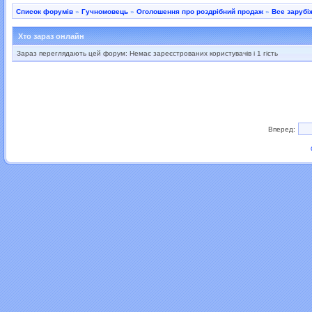
Список форумів
»
Гучномовець
»
Оголошення про роздрібний продаж
»
Все зарубі
Хто зараз онлайн
Зараз переглядають цей форум: Немає зареєстрованих користувачів і 1 гість
Вперед: