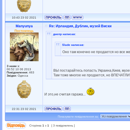
10:43 23 02 2021
Manyunya
Re: Ирландия, Дублин, музей Виски
Постоялець
днепр написав:
Slade написав:
Оно там конечно не продается но все же
З нами з:
00:52 10 06 2013
ВЫ постарайтесь попасть Украина,Киев, музе
Повідомлення:
463
Там тоже многое не продается, но ВПЕЧАТЛИТ т
Звідки:
Одесса
И это,не считая гаража...
22:31 23 02 2021
Показувати повідомлення за:
Сторінка
1
з
1
[ 3 повідомлень ]