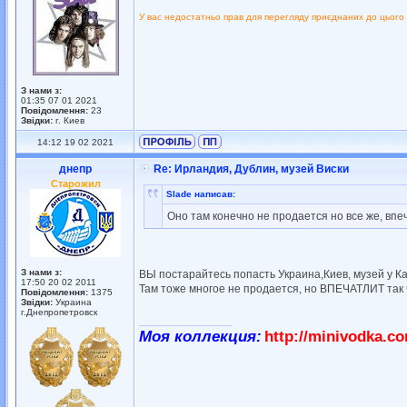
У вас недостатньо прав для перегляду приєднаних до цього
З нами з:
01:35 07 01 2021
Повідомлення:
23
Звідки:
г. Киев
14:12 19 02 2021
днепр
Re: Ирландия, Дублин, музей Виски
Старожил
Slade написав:
Оно там конечно не продается но все же, впе
З нами з:
ВЫ постарайтесь попасть Украина,Киев, музей у К
17:50 20 02 2011
Там тоже многое не продается, но ВПЕЧАТЛИТ так чт
Повідомлення:
1375
Звідки:
Украина
г.Днепропетровск
_________________
Моя коллекция:
http://minivodka.c