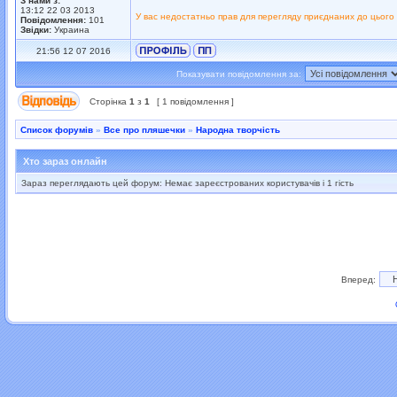
З нами з:
13:12 22 03 2013
У вас недостатньо прав для перегляду приєднаних до цього
Повідомлення:
101
Звідки:
Украина
21:56 12 07 2016
Показувати повідомлення за:
Сторінка
1
з
1
[ 1 повідомлення ]
Список форумів
»
Все про пляшечки
»
Народна творчість
Хто зараз онлайн
Зараз переглядають цей форум: Немає зареєстрованих користувачів і 1 гість
Вперед: