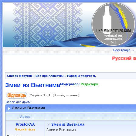
Реєстрація
•
Русский во
Список форумів
»
Все про пляшечки
»
Народна творчість
Змеи из Вьетнама
Модератор:
Редактори
Сторінка
1
з
1
[ 1 повідомлення ]
Версія для друку
Змеи из Вьетнама
Автор
ProstoKVA
Змеи из Вьетнама
Частий гість
Змеи с Вьетнама