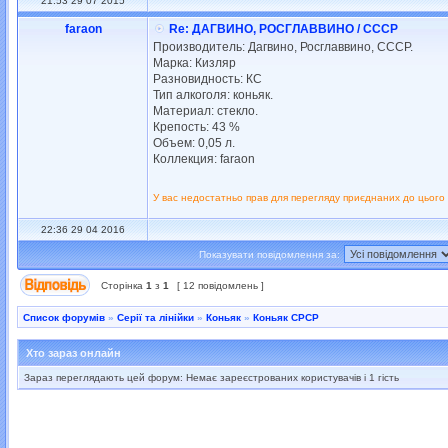
21:53 29 07 2015
faraon
Re: ДАГВИНО, РОСГЛАВВИНО / СССР
Производитель: Дагвино, Росглаввино, СССР.
Марка: Кизляр
Разновидность: КС
Тип алкоголя: коньяк.
Материал: стекло.
Крепость: 43 %
Объем: 0,05 л.
Коллекция: faraon
У вас недостатньо прав для перегляду приєднаних до цього
22:36 29 04 2016
Показувати повідомлення за:
Сторінка
1
з
1
[ 12 повідомлень ]
Список форумів
»
Серії та лінійки
»
Коньяк
»
Коньяк СРСР
Хто зараз онлайн
Зараз переглядають цей форум: Немає зареєстрованих користувачів і 1 гість