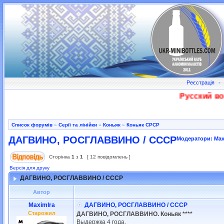
Реєстрація
•
Русский воен
Список форумів
»
Серії та лінійки
»
Коньяк
»
Коньяк СРСР
ДАГВИНО, РОСГЛАВВИНО / СССР
Модератори:
Max
Сторінка
1
з
1
[ 12 повідомлень ]
Версія для друку
ДАГВИНО, РОСГЛАВВИНО / СССР
Автор
MaximIra
ДАГВИНО, РОСГЛАВВИНО / СССР
Старожил
ДАГВИНО, РОСГЛАВВИНО. Коньяк ****
Выдержка 4 года.