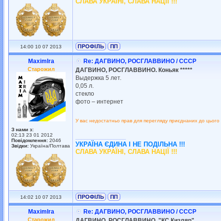
СЛАВА УКРАЇНІ, СЛАВА НАЦІЇ !!!
14:00 10 07 2013
MaximIra
Re: ДАГВИНО, РОСГЛАВВИНО / СССР
Старожил
ДАГВИНО, РОСГЛАВВИНО. Коньяк *****
Выдержка 5 лет.
0,05 л.
стекло
фото – интернет
У вас недостатньо прав для перегляду приєднаних до цього
З нами з:
02:13 23 01 2012
_________________
Повідомлення:
2046
УКРАЇНА ЄДИНА І НЕ ПОДІЛЬНА !!!
Звідки:
Україна/Полтава
СЛАВА УКРАЇНІ, СЛАВА НАЦІЇ !!!
14:02 10 07 2013
MaximIra
Re: ДАГВИНО, РОСГЛАВВИНО / СССР
Старожил
ДАГВИНО, РОСГЛАВВИНО. "КС Кизляр"