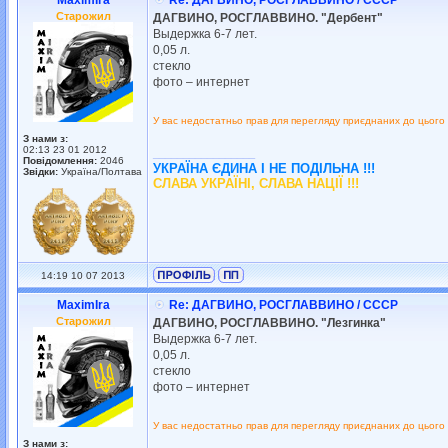
MaximIra
Re: ДАГВИНО, РОСГЛАВВИНО / СССР
Старожил
ДАГВИНО, РОСГЛАВВИНО. "Дербент"
Выдержка 6-7 лет.
0,05 л.
стекло
фото – интернет
У вас недостатньо прав для перегляду приєднаних до цього
З нами з:
02:13 23 01 2012
_________________
Повідомлення:
2046
УКРАЇНА ЄДИНА І НЕ ПОДІЛЬНА !!!
Звідки:
Україна/Полтава
СЛАВА УКРАЇНІ, СЛАВА НАЦІЇ !!!
14:19 10 07 2013
MaximIra
Re: ДАГВИНО, РОСГЛАВВИНО / СССР
Старожил
ДАГВИНО, РОСГЛАВВИНО. "Лезгинка"
Выдержка 6-7 лет.
0,05 л.
стекло
фото – интернет
У вас недостатньо прав для перегляду приєднаних до цього
З нами з: