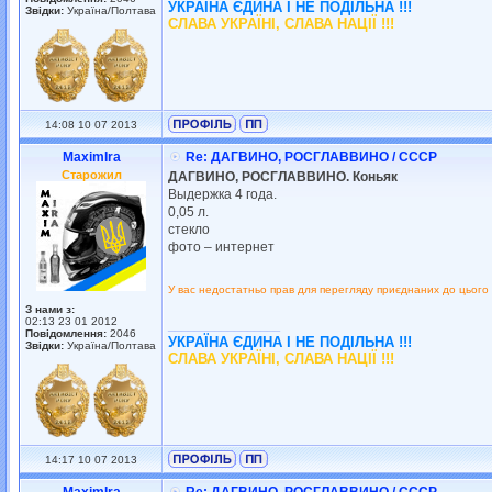
УКРАЇНА ЄДИНА І НЕ ПОДІЛЬНА !!!
Звідки:
Україна/Полтава
СЛАВА УКРАЇНІ, СЛАВА НАЦІЇ !!!
14:08 10 07 2013
MaximIra
Re: ДАГВИНО, РОСГЛАВВИНО / СССР
Старожил
ДАГВИНО, РОСГЛАВВИНО. Коньяк
Выдержка 4 года.
0,05 л.
стекло
фото – интернет
У вас недостатньо прав для перегляду приєднаних до цього
З нами з:
02:13 23 01 2012
_________________
Повідомлення:
2046
УКРАЇНА ЄДИНА І НЕ ПОДІЛЬНА !!!
Звідки:
Україна/Полтава
СЛАВА УКРАЇНІ, СЛАВА НАЦІЇ !!!
14:17 10 07 2013