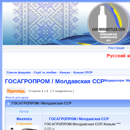
Реєстрація
•
Русский во
Список форумів
»
Серії та лінійки
»
Коньяк
»
Коньяк СРСР
ГОСАГРОПРОМ / Молдавская ССР
Модератори:
Ma
Сторінка
1
з
1
[ 3 повідомлень ]
Версія для друку
ГОСАГРОПРОМ / Молдавская ССР
Автор
MaximIra
ГОСАГРОПРОМ / Молдавская ССР
Старожил
ГОСАГРОПРОМ Молдавская ССР. Коньяк ***
0,05 л.