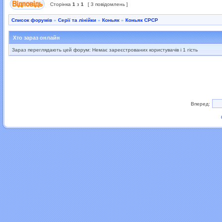
Сторінка
1
з
1
[ 3 повідомлень ]
Список форумів
»
Серії та лінійки
»
Коньяк
»
Коньяк СРСР
Хто зараз онлайн
Зараз переглядають цей форум: Немає зареєстрованих користувачів і 1 гість
Вперед: