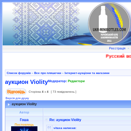
Реєстрація
•
Русский воен
Список форумів
»
Все про пляшечки
»
Інтернет-аукціони та магазини
аукцион Violity
Модератор:
Редактори
Сторінка
4
з
4
[ 73 повідомлень ]
Версія для друку
аукцион Violity
Автор
Гоша
Re: аукцион Violity
Постоялець
vitaxa написав: