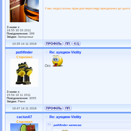
У вас недостатньо прав для перегляду приєднаних до цього
З нами з:
19:55 30 03 2011
Повідомлення:
399
Звідки:
Запорожье
10:35 14 11 2018
pathfinder
Re: аукцион Violity
Старожил
Ого
З нами з:
15:54 16 11 2011
Повідомлення:
3055
Звідки:
Рівне
16:47 14 11 2018
cactus67
Re: аукцион Violity
Старожил
pathfinder написав: