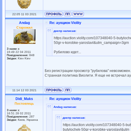
22:05 11 03 2021
Andag
Re: аукцион Violity
Старожил
днепр написав:
https://auction.violity.com/107348040-5-butyl
50gr-v-korobke-yaroslavl&utm_campaign=3grn
З нами з:
Рубилово идет...
16:49 22 04 2011
Повідомлення:
848
Звідки:
Kiev Kiev
Без регистрации просмотр "рубилова" невозможен.
Странная политика Виолити. Я еще не встречал ау
11:14 12 03 2021
Didi_Maks
Re: аукцион Violity
Постоялець
Andag написав:
З нами з:
16:51 28 02 2011
Повідомлення:
287
днепр написав:
Звідки:
Киев, Украина
https://auction.violity.com/107348040-5-
butylochek-50gr-v-korobke-yaroslavl&ut