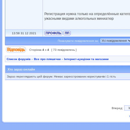
Регистрация нужна только на определённые катего
ужасными видами алкогольных миниатюр
13:58 31 12 2021
Показувати повідомлення за:
Сторінка
4
з
4
[ 73 повідомлень ]
Список форумів
»
Все про пляшечки
»
Інтернет-аукціони та магазини
Хто зараз онлайн
Зараз переглядають цей форум: Немає зареєстрованих користувачів і 1 гість
Вперед: