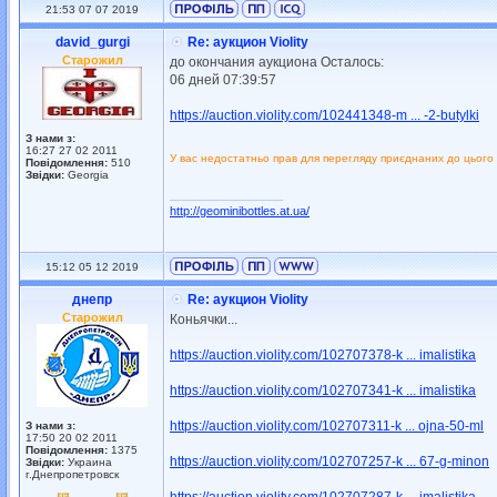
21:53 07 07 2019
david_gurgi
Re: аукцион Violity
Старожил
до окончания аукциона Осталось:
06 дней 07:39:57
https://auction.violity.com/102441348-m ... -2-butylki
З нами з:
16:27 27 02 2011
У вас недостатньо прав для перегляду приєднаних до цього
Повідомлення:
510
Звідки:
Georgia
_________________
http://geominibottles.at.ua/
15:12 05 12 2019
днепр
Re: аукцион Violity
Старожил
Коньячки...
https://auction.violity.com/102707378-k ... imalistika
https://auction.violity.com/102707341-k ... imalistika
https://auction.violity.com/102707311-k ... ojna-50-ml
З нами з:
17:50 20 02 2011
Повідомлення:
1375
https://auction.violity.com/102707257-k ... 67-g-minon
Звідки:
Украина
г.Днепропетровск