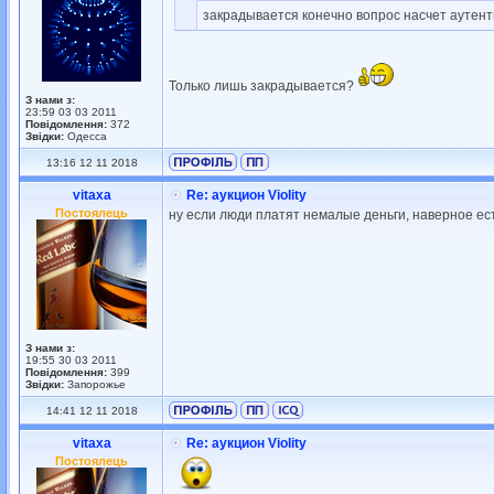
закрадывается конечно вопрос насчет аутенти
Только лишь закрадывается?
З нами з:
23:59 03 03 2011
Повідомлення:
372
Звідки:
Одесса
13:16 12 11 2018
vitaxa
Re: аукцион Violity
Постоялець
ну если люди платят немалые деньги, наверное ест
З нами з:
19:55 30 03 2011
Повідомлення:
399
Звідки:
Запорожье
14:41 12 11 2018
vitaxa
Re: аукцион Violity
Постоялець