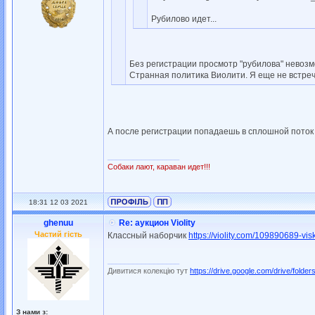
Рубилово идет...
Без регистрации просмотр "рубилова" невозм
Странная политика Виолити. Я еще не встреч
А после регистрации попадаешь в сплошной поток и
_________________
Собаки лают, караван идет!!!
18:31 12 03 2021
ghenuu
Re: аукцион Violity
Частий гість
Классный наборчик
https://violity.com/109890689-visk
_________________
Дивитися колекцію тут
https://drive.google.com/drive/folders
З нами з: