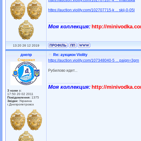
https://auction.violity.com/102707287-k ... imalistika
https://auction.violity.com/102707715-k ... skij-0-05l
_________________
Моя коллекция:
http://minivodka.c
13:20 26 12 2019
днепр
Re: аукцион Violity
Старожил
https://auction.violity.com/107348040-5 ... paign=3grn
Рубилово идет...
_________________
Моя коллекция:
http://minivodka.c
З нами з:
17:50 20 02 2011
Повідомлення:
1375
Звідки:
Украина
г.Днепропетровск