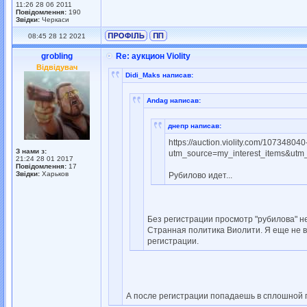
11:26 28 06 2011
Повідомлення:
190
Звідки:
Черкаси
08:45 28 12 2021
grobling
Re: аукцион Violity
Відвідувач
Didi_Maks написав:
Andag написав:
днепр написав:
https://auction.violity.com/10734804
З нами з:
utm_source=my_interest_items&utm
21:24 28 01 2017
Повідомлення:
17
Звідки:
Харьков
Рубилово идет...
Без регистрации просмотр "рубилова" н
Странная политика Виолити. Я еще не в
регистрации.
А после регистрации попадаешь в сплошной по