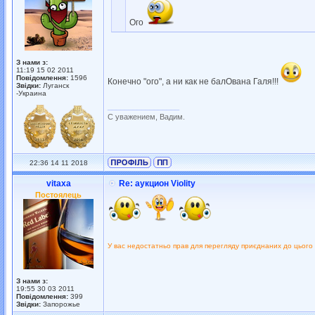
Ого
З нами з:
11:19 15 02 2011
Повідомлення:
1596
Конечно "ого", а ни как не балОвана Галя!!!
Звідки:
Луганск
-Украина
_________________
С уважением, Вадим.
22:36 14 11 2018
vitaxa
Re: аукцион Violity
Постоялець
У вас недостатньо прав для перегляду приєднаних до цього
З нами з:
19:55 30 03 2011
Повідомлення:
399
Звідки:
Запорожье