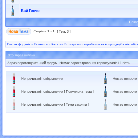
Бай Генчо
Показ
Сторінка
1
з
1
[ Тем: 3 ]
Список форумів
»
Каталоги
»
Каталог Болгарських виробників та їх продукції в міні обся
Хто зараз онлайн
Зараз переглядають цей форум: Немає зареєстрованих користувачів і 1 гість
Непрочитані повідомлення
Немає непрочит
Непрочитані повідомлення [ Популярна тема ]
Немає непрочит
Непрочитані повідомлення [ Тема закрита ]
Немає непрочит