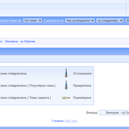
увати теми за:
Сортувати за
зі
»
Винпром - гр.Габрово
аних повідомлень
Оголошення
аних повідомлень [ Популярна тема ]
Прикріплено
аних повідомлень [ Тема закрита ]
Переміщено
Вперед:
Створено
UNIC-Site