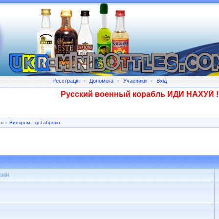
Реєстрація
•
Допомога
•
Учасники
•
Вхід
Русский военный корабль ИДИ НАХУЙ !!!!
зі
»
Винпром - гр.Габрово
еми