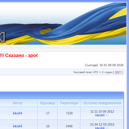
 Сказано - зроблено! Слава ЗСУ!!!
Сьогодні: 16:41 08 08 2026
Часовий пояс UTC + 2 годин [
DST
]
Автор
Відповіді
Перегляди
Останнє повідомлення
11:11 10 09 2012
kiko64
17
7118
kiko64
21:34 12 03 2012
kiko64
16
2406
kiko64