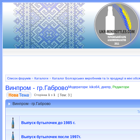
Список форумів
»
Каталоги
»
Каталог Болгарських виробників та їх продукції в міні обся
Винпром - гр.Габрово
Модератори:
kiko64
,
днепр
,
Редактори
Сторінка
1
з
1
[ Тем: 3 ]
Винпром - гр.Габрово
Т
Выпуск бутылочек до 1985 г.
Выпуск бутылочек после 1997г.