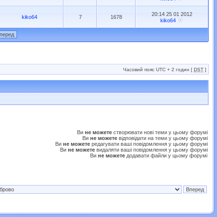
20:14 25 01 2012
kiko64
7
1678
kiko64
Часовий пояс UTC + 2 годин [
DST
]
Ви
не можете
створювати нові теми у цьому форумі
Ви
не можете
відповідати на теми у цьому форумі
Ви
не можете
редагувати ваші повідомлення у цьому форумі
Ви
не можете
видаляти ваші повідомлення у цьому форумі
Ви
не можете
додавати файли у цьому форумі