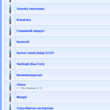
Sovetka черточная
Kozakska
Справжній продукт
Nemiroff
Куплю такой набор СССР
VanGogh (Ван Гоги)
Калининградская
Vitaxa
[
На сторінку:
1
,
2
]
Mongol
Союз-Виктан экспортная