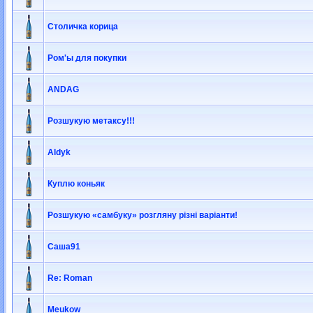
Столичка корица
Ром'ы для покупки
ANDAG
Розшукую метаксу!!!
Aldyk
Куплю коньяк
Розшукую «самбуку» розгляну різні варіанти!
Саша91
Re: Roman
Meukow