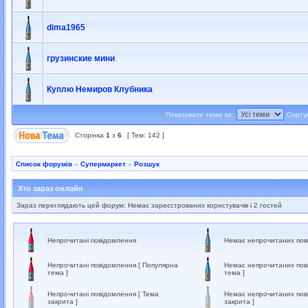
dima1965
грузинские мини
Куплю Немиров Клубника
Показувати теми за:
Сорту
Сторінка
1
з
6
[ Тем: 142 ]
Список форумів
»
Супермаркет
»
Розшук
Хто зараз онлайн
Зараз переглядають цей форум: Немає зареєстрованих користувачів і 2 гостей
Непрочитані повідомлення
Немає непрочитаних пов
Непрочитані повідомлення [ Популярна
Немає непрочитаних пов
тема ]
тема ]
Непрочитані повідомлення [ Тема
Немає непрочитаних пов
закрита ]
закрита ]