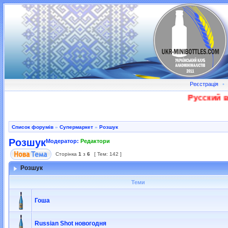
Реєстрація
•
Русский во
Список форумів
»
Супермаркет
»
Розшук
Розшук
Модератор:
Редактори
Сторінка
1
з
6
[ Тем: 142 ]
Розшук
Теми
Гоша
Russian Shot новогодня