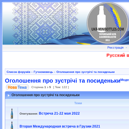
Реєстрація
•
Русский во
Список форумів
»
Гучномовець
»
Оголошення про зустрічі та посиденьки
Оголошення про зустрічі та посиденьки
Моде
Сторінка
1
з
5
[ Тем: 122 ]
Оголошення про зустрічі та посиденьки
Теми
Встреча 21-22 мая 2022
Опитування:
Вторая Международная встреча в Грузии 2021