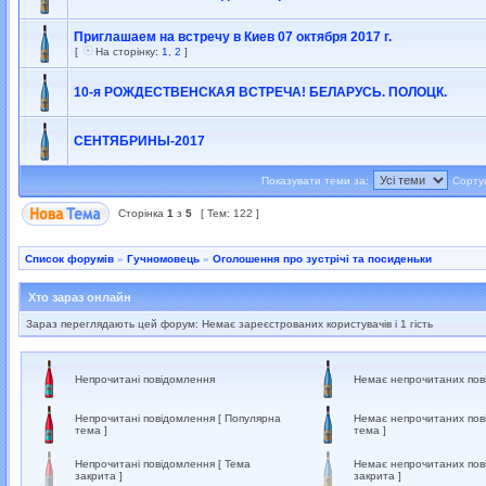
Приглашаем на встречу в Киев 07 октября 2017 г.
[
На сторінку:
1
,
2
]
10-я РОЖДЕСТВЕНСКАЯ ВСТРЕЧА! БЕЛАРУСЬ. ПОЛОЦК.
СЕНТЯБРИНЫ-2017
Показувати теми за:
Сорту
Сторінка
1
з
5
[ Тем: 122 ]
Список форумів
»
Гучномовець
»
Оголошення про зустрічі та посиденьки
Хто зараз онлайн
Зараз переглядають цей форум: Немає зареєстрованих користувачів і 1 гість
Непрочитані повідомлення
Немає непрочитаних пов
Непрочитані повідомлення [ Популярна
Немає непрочитаних пов
тема ]
тема ]
Непрочитані повідомлення [ Тема
Немає непрочитаних пов
закрита ]
закрита ]