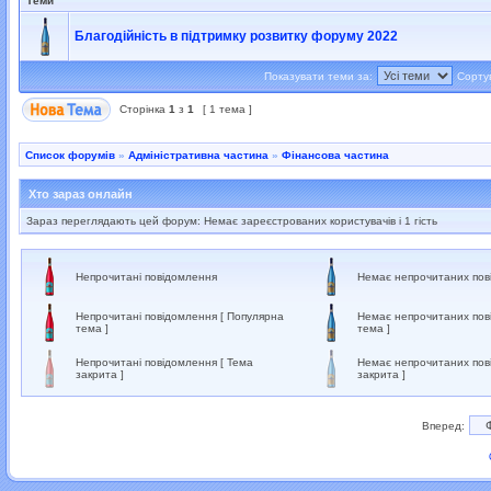
Теми
Благодійність в підтримку розвитку форуму 2022
Показувати теми за:
Сорту
Сторінка
1
з
1
[ 1 тема ]
Список форумів
»
Адміністративна частина
»
Фінансова частина
Хто зараз онлайн
Зараз переглядають цей форум: Немає зареєстрованих користувачів і 1 гість
Непрочитані повідомлення
Немає непрочитаних пов
Непрочитані повідомлення [ Популярна
Немає непрочитаних пов
тема ]
тема ]
Непрочитані повідомлення [ Тема
Немає непрочитаних пов
закрита ]
закрита ]
Вперед: