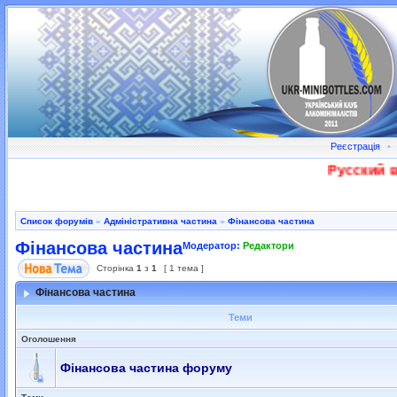
Реєстрація
•
Русский во
Список форумів
»
Адміністративна частина
»
Фінансова частина
Фінансова частина
Модератор:
Редактори
Сторінка
1
з
1
[ 1 тема ]
Фінансова частина
Теми
Оголошення
Фінансова частина форуму