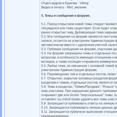
Отдел кадров и Курилка - Viking
Видео и печать - Mini_мальчик
5. Темы и сообщения в форуме.
5.1. Перед открытием новой темы следует внимат
обсуждался или тема существует. Если будет отк
ранее открытую тему, Дублирующая тема закрывае
5.2. Все сообщения на форуме являются неотъем
записи, остается на усмотрение Администрации 
автоматически вместе с удалением учетной запис
5.3. Публикуя сообщения на форуме, участники д
5.4. На форуме запрещены темы и отдельные по
вопросам, в особенности имеющих отношение к 
взглядов, а также носящие откровенно коммерческ
5.5. Любая тема, не связанная с основной темой
усмотрению Администрации форума.
5.6. Перемещение тем и отдельных постов, лежи
5.7. Открытие, закрытие основных разделов фору
разделам и темам, отдельных постов, является п
5.8. Темы в разделах, "Обмен/Продажа", "Розыск"
нику участника. При нарушении данного требован
открывает две или более "персональные" темы, 
оставляет за собой право удалять все темы участ
5.9. Запрещается публиковать ответы на личную п
5.10. Запрещается публиковать личные данные др
5.11. Запрещается публичное выяснение отношени
предназначенных.