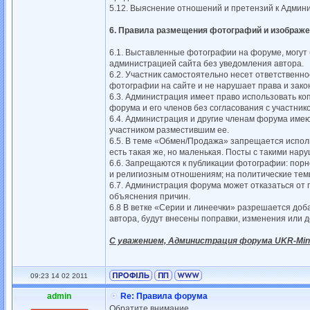
5.12. Выяснение отношений и претензий к Админ
6. Правила размещения фотографий и изображе
6.1. Выставленные фотографии на форуме, могут
администрацией сайта без уведомления автора.
6.2. Участник самостоятельно несет ответственн
фотографии на сайте и не нарушает права и зако
6.3. Администрация имеет право использовать ко
форума и его членов без согласования с участник
6.4. Администрация и другие членам форума имею
участником разместившим ее.
6.5. В теме «Обмен/Продажа» запрещается испол
есть такая же, но маленькая. Посты с такими на
6.6. Запрещаются к публикации фотографии: пор
и религиозным отношениям; на политические тем
6.7. Администрация форума может отказаться от
объяснения причин.
6.8 В ветке «Серии и линеечки» разрешается доб
автора, будут внесены поправки, изменения или д
С уважением, Администрация форума UKR-Minib
09:23 14 02 2011
admin
Re: Правила форума
Обратите внимание.