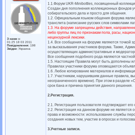
1.1.Форум UKR-Minibottles, посвященный коллек
Создан дня пополнения коллекционных фондов уч
собирательского дела и просто для общения.
1.2. Официальным языком общения форума являет
транслита (написание русских слов символами ла
1.3. На форуме запрещены действия, направленны
либо группы лиц по признакам пола, расы, национ
нецензурной лексики.
З нами з:
1.4. Все сообщения на форуме являются точкой з
01:25 18 03 2011
Повідомлення:
198
за высказывания участников форума. Также, Адми
Звідки:
Украина
осуществляющих административные и модераторс
Все сообщения подобного рода являются частной
1.5. Настоящие Правила могут быть дополнены и
Правилах участники форума оповещаются объявл
1.6. Любое копирование материалов и информаци
1.7. Участникам, нарушившим данные правила, вы
неограниченного времени). При этом в разделе «
срок бана и причина принятия данного решения.
2.Регистрация.
2.1. Регистрация пользователя подтверждает его
2.2. Регистрация на данном форуме не является
права и возможности: использование службы пер
создания новых тем, участие в опросах и голосован
3.Учетные записи.