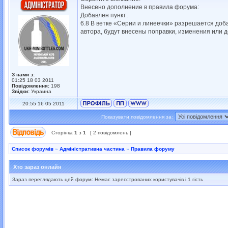
Внесено дополнение в правила форума:
Добавлен пункт:
6.8 В ветке «Серии и линеечки» разрешается доб
автора, будут внесены поправки, изменения или д
З нами з:
01:25 18 03 2011
Повідомлення:
198
Звідки:
Украина
20:55 16 05 2011
Показувати повідомлення за:
Сторінка
1
з
1
[ 2 повідомлень ]
Список форумів
»
Адміністративна частина
»
Правила форуму
Хто зараз онлайн
Зараз переглядають цей форум: Немає зареєстрованих користувачів і 1 гість