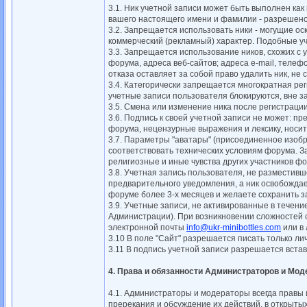
3.1. Ник учетной записи может быть выполнен как
вашего настоящего имени и фамилии - разрешено
3.2. Запрещается использовать ники - могущие о
коммерческий (рекламный) характер. Подобные у
3.3. Запрещается использование ников, схожих с
форума, адреса веб-сайтов; адреса e-mail, телеф
отказа оставляет за собой право удалить ник, не
3.4. Категорически запрещается многократная рег
учетные записи пользователя блокируются, вне з
3.5. Смена или изменение ника после регистраци
3.6. Подпись к своей учетной записи не может: п
форума, нецензурные выражения и лексику, носит
3.7. Параметры "аватары" (присоединенное изоб
соответствовать технических условиям форума. 
религиозные и иные чувства других участников ф
3.8. Учетная запись пользователя, не разместивш
предварительного уведомления, а ник освобождае
форуме более 3-х месяцев и желаете сохранить з
3.9. Учетные записи, не активированные в течен
Администрации). При возникновении сложностей 
электронной почты
info@ukr-minibottles.com
или в 
3.10 В поле "Сайт" разрешается писать только 
3.11 В подпись учетной записи разрешается вста
4. Права и обязанности Администраторов и Мод
4.1. Администраторы и модераторы всегда правы и
пререкания и обсуждение их действий, в открыты