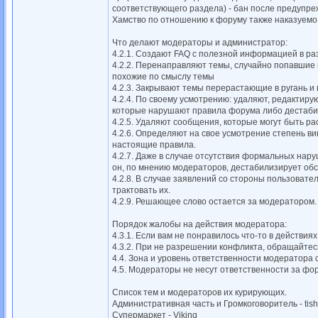
соответствующего раздела) - бан после предупре
Хамство по отношению к форуму также наказуемо
Что делают модераторы и администратор:
4.2.1. Создают FAQ с полезной информацией в р
4.2.2. Перенаправляют темы, случайно попавшие 
похожие по смыслу темы
4.2.3. Закрывают темы перерастающие в ругань 
4.2.4. По своему усмотрению: удаляют, редактир
которые нарушают правила форума либо дестаби
4.2.5. Удаляют сообщения, которые могут быть р
4.2.6. Определяют на свое усмотрение степень в
настоящие правила.
4.2.7. Даже в случае отсутствия формальных нар
он, по мнению модераторов, дестабилизирует обс
4.2.8. В случае заявлений со стороны пользоват
трактовать их.
4.2.9. Решающее слово остается за модератором
Порядок жалобы на действия модератора:
4.3.1. Если вам не понравилось что-то в действия
4.3.2. При не разрешении конфликта, обращайтесь
4.4. Зона и уровень ответственности модератор
4.5. Модераторы не несут ответственности за фо
Список тем и модераторов их курирующих.
Административная часть и Громкоговоритель - tis
Супермаркет - Viking