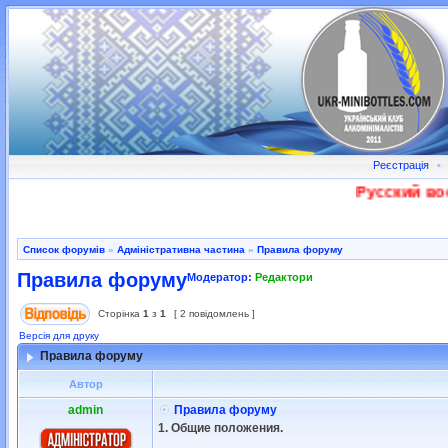
Реєстрація
•
Русский воен
Список форумів
»
Адміністративна частина
»
Правила форуму
Правила форуму
Модератор:
Редактори
Сторінка
1
з
1
[ 2 повідомлень ]
Версія для друку
Правила форуму
Автор
admin
Правила форуму
1. Общие положения.