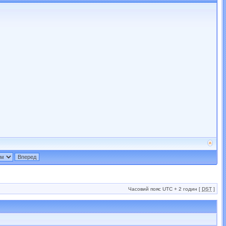
Часовий пояс UTC + 2 годин [
DST
]