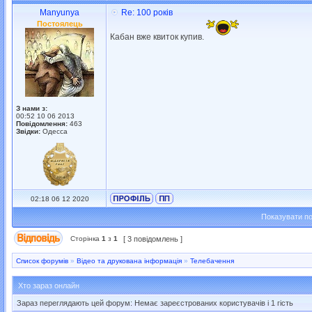
Manyunya
Re: 100 років
Постоялець
Кабан вже квиток купив.
З нами з:
00:52 10 06 2013
Повідомлення:
463
Звідки:
Одесса
02:18 06 12 2020
Показувати по
Сторінка
1
з
1
[ 3 повідомлень ]
Список форумів
»
Відео та друкована інформація
»
Телебачення
Хто зараз онлайн
Зараз переглядають цей форум: Немає зареєстрованих користувачів і 1 гість