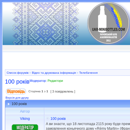
Список форумів
»
Відео та друкована інформація
»
Телебачення
100 років
Модератор:
Редактори
Сторінка
1
з
1
[ 3 повідомлень ]
Версія для друку
100 років
Автор
Viking
100 років
А ви знаєте, що 18 листопада 2115 року буде прем’
замовлення коньячного дому «Rémy Martin» (Франція