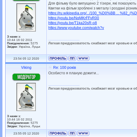
Для фільму було випущено 2 тізери, які показують о
Квитки на фільм зроблені з металу і роздані різни
https://ru.wikipedia.org/.../100_%D0%BB ... %82_(%D
https://youtu.be/NqMKrFFvR00
https://youtu.be/T1ka20sR-o8
https://www.youtube.com/watch?v
З нами з:
_________________
10:44 16 02 2011
Легкая придурковатость снабжает мозг кровью и о
Повідомлення:
5275
Звідки:
Україна, Луцьк
23:54 05 12 2020
Viking
Re: 100 років
Особисто я планую дожити...
_________________
Легкая придурковатость снабжает мозг кровью и о
З нами з:
10:44 16 02 2011
Повідомлення:
5275
Звідки:
Україна, Луцьк
23:55 05 12 2020