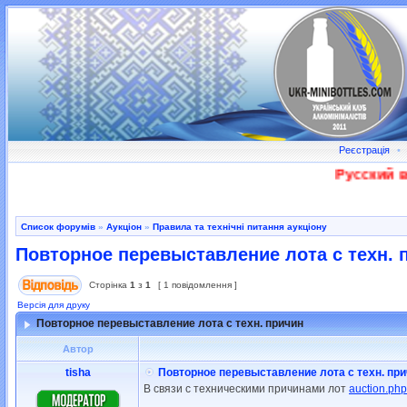
Реєстрація
•
Русский во
Список форумів
»
Аукціон
»
Правила та технічні питання аукціону
Повторное перевыставление лота с техн. 
Сторінка
1
з
1
[ 1 повідомлення ]
Версія для друку
Повторное перевыставление лота с техн. причин
Автор
tisha
Повторное перевыставление лота с техн. пр
В связи с техническими причинами лот
auction.p