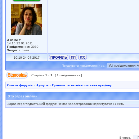
З нами з:
14:15 22 01 2011
Повідомлення:
3030
Звідки:
г. Киев
10:10 24 04 2017
Показувати повідомлення за:
Сторінка
1
з
1
[ 1 повідомлення ]
Список форумів
»
Аукціон
»
Правила та технічні питання аукціону
Хто зараз онлайн
Зараз переглядають цей форум: Немає зареєстрованих користувачів і 1 гість
Вперед: