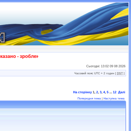
но - зроблено! Слава ЗСУ!!!
Сьогодні: 13:02 09 08 2026
Часовий пояс UTC + 2 годин [
DST
]
На сторінку
1
,
2
,
3
,
4
,
5
...
12
Далі
Попередня тема
|
Наступна тема