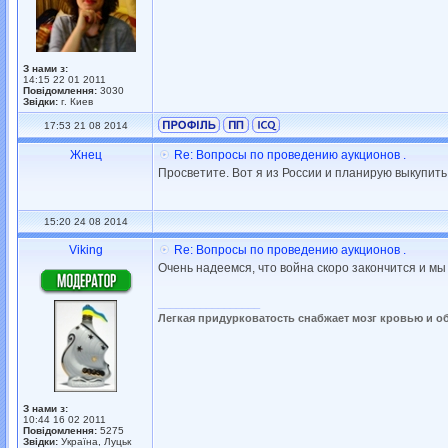
З нами з:
14:15 22 01 2011
Повідомлення:
3030
Звідки:
г. Киев
17:53 21 08 2014
Жнец
Re: Вопросы по проведению аукционов .
Просветите. Вот я из России и планирую выкупить
15:20 24 08 2014
Viking
Re: Вопросы по проведению аукционов .
Очень надеемся, что война скоро закончится и мы
_________________
Легкая придурковатость снабжает мозг кровью и о
З нами з:
10:44 16 02 2011
Повідомлення:
5275
Звідки:
Україна, Луцьк