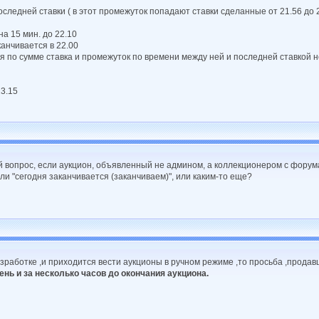
оследней ставки ( в этот промежуток попадают ставки сделанные от 21.56 до 
на 15 мин. до 22.10
канчивается в 22.00
 по сумме ставка и промежуток по времени между ней и последней ставкой 
23.15
опрос, если аукцион, объявленный не админом, а коллекционером с форума,
и "сегодня заканчивается (заканчиваем)", или каким-то еще?
аботке ,и приходится вести аукционы в ручном режиме ,то просьба ,продавц
ень и за несколько часов до окончания аукциона.