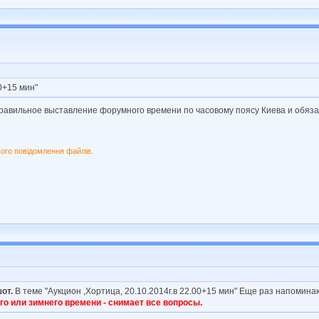
00+15 мин"
авильное выставление форумного времени по часовому поясу Киева и обязат
ого повідомлення файлів.
от.
В теме "Аукцион ,Хортица, 20.10.2014г.в 22.00+15 мин" Еще раз напомин
о или зимнего времени - снимает все вопросы.