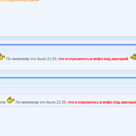
ого повідомлення файлів.
По киевскому это было 21.55,
что и отразилось в инфо под аватарой
мени
По киевскому это было 21.55,
что и отразилось в инфо под аватаро