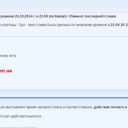
кциона 20.10.2014 г. в 22.00 (по Киеву)+ 15мин.от последней ставки.
.хортицы - 5шт - моя ставка была сделана по киевскому времени в
21:54 20 1
ному лоту.
om.ua
льно выставляют время часового пояса и соответственно ,
действия летнего и 
.
тстует действительности .