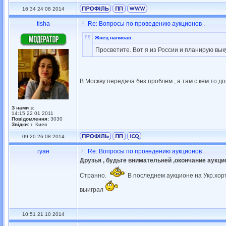
16:34 24 08 2014
tisha
Re: Вопросы по проведению аукционов .
Жнец написав:
Просветите. Вот я из России и планирую вык
В Москву передача без проблем , а там с кем то д
З нами з:
14:15 22 01 2011
Повідомлення:
3030
Звідки:
г. Киев
09:20 26 08 2014
гуан
Re: Вопросы по проведению аукционов .
Друзья , будьте внимательней ,окончание аукцион
Странно.
В последнем аукционе на Укр.хорт
выиграл
10:51 21 10 2014