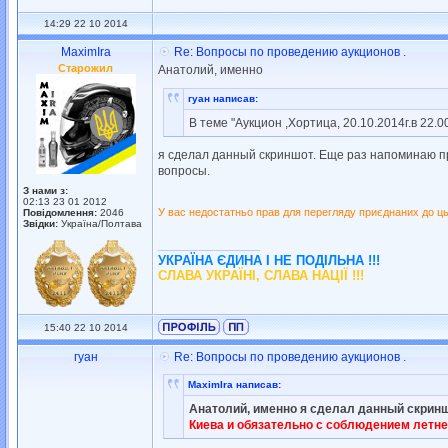
14:29 22 10 2014
MaximIra
Re: Вопросы по проведению аукционов .
Старожил
Анатолий, именно
гуан написав:
В теме "Аукцион ,Хортица, 20.10.2014г.в 22.
я сделал данный скриншот. Еще раз напоминаю пр
вопросы.
З нами з:
02:13 23 01 2012
У вас недостатньо прав для перегляду приєднаних до ць
Повідомлення:
2046
Звідки:
Україна/Полтава
_________________
УКРАЇНА ЄДИНА І НЕ ПОДІЛЬНА !!!
СЛАВА УКРАЇНІ, СЛАВА НАЦІЇ !!!
15:40 22 10 2014
гуан
Re: Вопросы по проведению аукционов .
MaximIra написав:
Анатолий, именно я сделал данный скринш
Киева и обязательно с соблюдением летнег