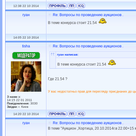
12:38 22 10 2014
гуан
Re: Вопросы по проведению аукционов .
В теме конкурса стоит 21.54
14:05 22 10 2014
tisha
Re: Вопросы по проведению аукционов .
гуан написав:
В теме конкурса стоит 21.54
Где 21.54 ?
У вас недостатньо прав для перегляду приєднаних до ць
З нами з:
14:15 22 01 2011
Повідомлення:
3030
Звідки:
г. Киев
14:20 22 10 2014
гуан
Re: Вопросы по проведению аукционов .
В теме "Аукцион ,Хортица, 20.10.2014г.в 22.00+15 