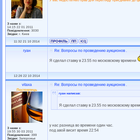
У вас недостатньо прав для перегляду приєднаних до ць
З нами з:
14:15 22 01 2011
Повідомлення:
3030
Звідки:
г. Киев
11:32 21 10 2014
гуан
Re: Вопросы по проведению аукционов .
Я сделал ставку в 23.55 по московскому времени
12:26 22 10 2014
vitaxa
Re: Вопросы по проведению аукционов .
Постоялець
гуан написав:
Я сделал ставку в 23.55 по московскому вре
у нас разница во времени один час.
З нами з:
под авой висит время 22:54
19:55 30 03 2011
Повідомлення:
399
Звідки:
Запорожье