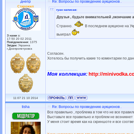
днепр
Re: Вопросы по проведению аукционов .
Старожил
гуан написав:
Друзья , будьте внимательней ,окончание ау
Странно.
В последнем аукционе на Укр
выиграл
З нами з:
17:50 20 02 2011
Повідомлення:
1375
Звідки:
Украина
г.Днепропетровск
Согласен.
Хотелось бы получить какие то коментарии по дан
_________________
Моя коллекция:
http://minivodka.c
11:07 21 10 2014
tisha
Re: Вопросы по проведению аукционов .
Все правильно , проблема в том что не все прави
Выставьте все правильно и проблем не возникнет 
У меня стоит время как на скриншоте и все соотве