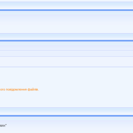
ого повідомлення файлів.
мин"