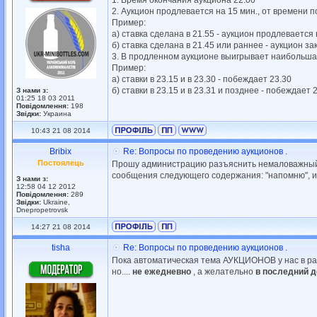
1. Время окончания аукциона 22.00
2. Аукцион продлевается на 15 мин., от времени п
Пример:
а) ставка сделана в 21.55 - аукцион продлевается 
б) ставка сделана в 21.45 или раннее - аукцион за
3. В продленном аукционе выигрывает наибольшая
Пример:
а) ставки в 23.15 и в 23.30 - побеждает 23.30
б) ставки в 23.15 и в 23.31 и позднее - побеждает 
З нами з:
01:25 18 03 2011
Повідомлення:
198
Звідки:
Украина
10:43 21 08 2014
Bribix
Re: Вопросы по проведению аукционов .
Постоялець
Прошу администрацию разъяснить немаловажный в
сообщения следующего содержания: "напомню", ил
З нами з:
12:58 04 12 2012
Повідомлення:
289
Звідки:
Ukraine,
Dnepropetrovsk
14:27 21 08 2014
tisha
Re: Вопросы по проведению аукционов .
Пока автоматическая тема АУКЦИОНОВ у нас в разр
но....
не ежедневно
, а желательно
в последний д