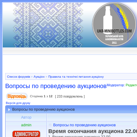
Список форумів
»
Аукціон
»
Правила та технічні питання аукціону
Вопросы по проведению аукционов
Модератор:
Редакт
Сторінка
1
з
12
[ 233 повідомлень ]
Версія для друку
Вопросы по проведению аукционов
Автор
admin
Вопросы по проведению аукционов
Время окончания аукциона 22.00