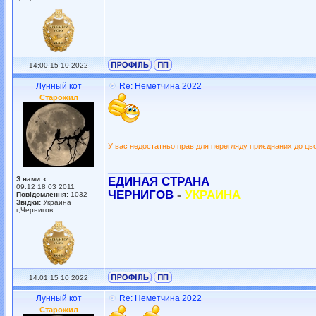
14:00 15 10 2022
Лунный кот
Re: Неметчина 2022
Старожил
У вас недостатньо прав для перегляду приєднаних до ць
_________________
З нами з:
ЕДИНАЯ СТРАНА
09:12 18 03 2011
ЧЕРНИГОВ
-
УКРАИНА
Повідомлення:
1032
Звідки:
Украина
г,Чернигов
14:01 15 10 2022
Лунный кот
Re: Неметчина 2022
Старожил