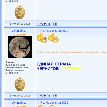
г,Чернигов
14:04 15 10 2022
Лунный кот
Re: Неметчина 2022
Старожил
У вас недостатньо прав для перегляду приєднаних до ць
_________________
З нами з:
ЕДИНАЯ СТРАНА
09:12 18 03 2011
Повідомлення:
1032
ЧЕРНИГОВ
-
УКРАИНА
Звідки:
Украина
г,Чернигов
14:05 15 10 2022
Лунный кот
Re: Неметчина 2022
Старожил