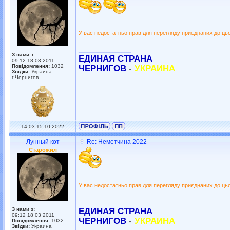
У вас недостатньо прав для перегляду приєднаних до ць
_________________
З нами з:
ЕДИНАЯ СТРАНА
09:12 18 03 2011
Повідомлення:
1032
ЧЕРНИГОВ
-
УКРАИНА
Звідки:
Украина
г,Чернигов
14:03 15 10 2022
Лунный кот
Re: Неметчина 2022
Старожил
У вас недостатньо прав для перегляду приєднаних до ць
_________________
З нами з:
ЕДИНАЯ СТРАНА
09:12 18 03 2011
ЧЕРНИГОВ
-
УКРАИНА
Повідомлення:
1032
Звідки:
Украина