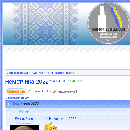
Список форумів
»
Курилка
»
Як ми відпочиваємо
Неметчина 2022
Модератор:
Редактори
Сторінка
1
з
1
[ 16 повідомлень ]
Версія для друку
Неметчина 2022
Автор
Лунный кот
Неметчина 2022
Старожил