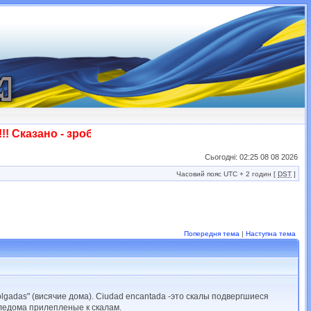
 Сказано - зроблено! Слава ЗСУ!!!
Сьогодні: 02:25 08 08 2026
Часовий пояс UTC + 2 годин [
DST
]
Попередня тема
|
Наступна тема
olgadas" (висячие дома). Ciudad encantada -это скалы подвергшиеся
следома прилепленые к скалам.