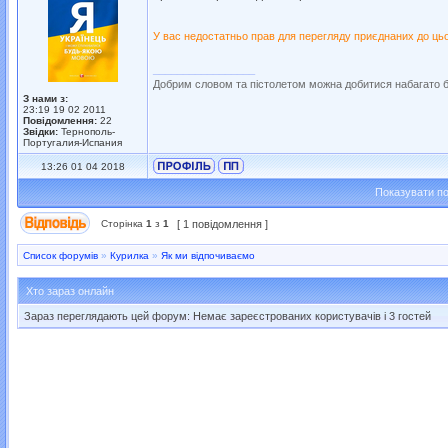
У вас недостатньо прав для перегляду приєднаних до ць
_________________
Добрим словом та пістолетом можна добитися набагато 
З нами з:
23:19 19 02 2011
Повідомлення:
22
Звідки:
Тернополь-
Португалия-Испания
13:26 01 04 2018
Показувати по
Сторінка
1
з
1
[ 1 повідомлення ]
Список форумів
»
Курилка
»
Як ми відпочиваємо
Хто зараз онлайн
Зараз переглядають цей форум: Немає зареєстрованих користувачів і 3 гостей