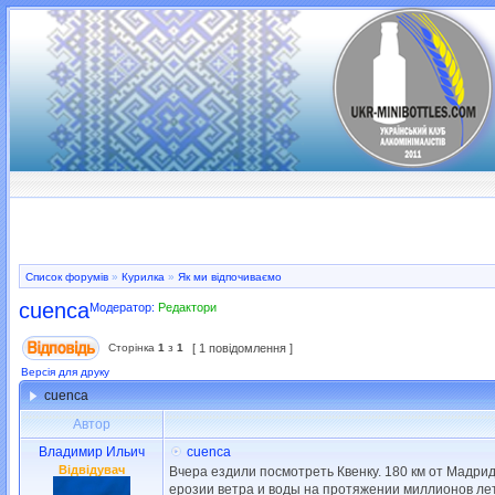
Список форумів
»
Курилка
»
Як ми відпочиваємо
cuenca
Модератор:
Редактори
Сторінка
1
з
1
[ 1 повідомлення ]
Версія для друку
cuenca
Автор
Владимир Ильич
cuenca
Відвідувач
Вчера ездили посмотреть Квенку. 180 км от Мадрид
ерозии ветра и воды на протяжении миллионов лет