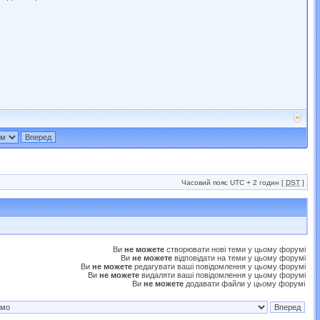
Часовий пояс UTC + 2 годин [
DST
]
Ви
не можете
створювати нові теми у цьому форумі
Ви
не можете
відповідати на теми у цьому форумі
Ви
не можете
редагувати ваші повідомлення у цьому форумі
Ви
не можете
видаляти ваші повідомлення у цьому форумі
Ви
не можете
додавати файли у цьому форумі