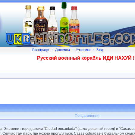
Реєстрація
•
Допомога
•
Учасники
•
Вхід
Русский военный корабль ИДИ НАХУЙ !!!!
Повідомлення
а. Знаменит город своим "Ciudad encantada" (заколдованый город) и "Casas c
. Сейчас там парк, где можно прогуляться. Casas colgadas-в буквальном смы