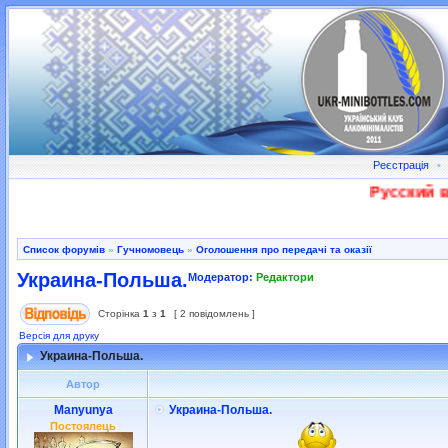
Реєстрація
•
Русский во
Список форумів
»
Гучномовець
»
Оголошення про передачі та оказії
Украина-Польша.
Модератор:
Редактори
Сторінка
1
з
1
[ 2 повідомлень ]
Версія для друку
Украина-Польша.
Автор
Manyunya
Украина-Польша.
Постоялець