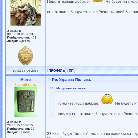
Помогите,люди добрые.
Не будет ли у ког
кто готовит,я б поучаствовал.Размеры моей благод
З нами з:
00:52 10 06 2013
Повідомлення:
463
Звідки:
Одесса
19:43 16 06 2016
Murre
Re: Украина-Польша.
Частий гість
Manyunya написав:
Помогите,люди добрые.
Не будет ли 
посылку кто готовит,я б поучаствовал.Размер
З нами з:
20:40 15 10 2015
Повідомлення:
76
Звідки:
Каховка
23 июня будет "оказия" - человек из наших мест ед