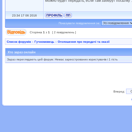
Можно будет передать, если там заберут посылку ..
23:34 17 06 2016
Показувати повідомлення за:
Сторінка
1
з
1
[ 2 повідомлень ]
Список форумів
»
Гучномовець
»
Оголошення про передачі та оказії
Хто зараз онлайн
Зараз переглядають цей форум: Немає зареєстрованих користувачів і 1 гість
Вперед: