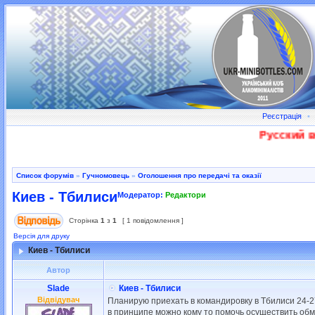
Реєстрація
•
Русский во
Список форумів
»
Гучномовець
»
Оголошення про передачі та оказії
Киев - Тбилиси
Модератор:
Редактори
Сторінка
1
з
1
[ 1 повідомлення ]
Версія для друку
Киев - Тбилиси
Автор
Slade
Киев - Тбилиси
Відвідувач
Планирую приехать в командировку в Тбилиси 24-27
в принципе можно кому то помочь осуществить обме