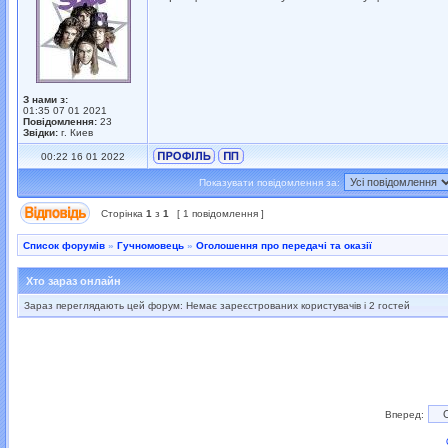
З нами з:
01:35 07 01 2021
Повідомлення:
23
Звідки:
г. Киев
00:22 16 01 2022
Показувати повідомлення за:
Сторінка
1
з
1
[ 1 повідомлення ]
Список форумів
»
Гучномовець
»
Оголошення про передачі та оказії
Хто зараз онлайн
Зараз переглядають цей форум: Немає зареєстрованих користувачів і 2 гостей
Вперед: