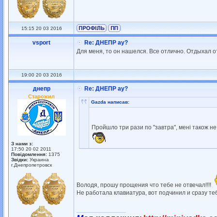
15:15 20 03 2016
vsport
Re: ДНЕПР ау?
Для меня, то он нашелся. Все отлично. Отдыхал о
19:00 20 03 2016
днепр
Re: ДНЕПР ау?
Старожил
Gazda написав:
Пройшло три рази по "завтра", мені також не 
З нами з:
17:50 20 02 2011
Повідомлення:
1375
Звідки:
Украина
г.Днепропетровск
Володя, прошу прощения что тебе не отвечал!!!!
Не работала клавиатура, вот подчинил и сразу тебе
_________________