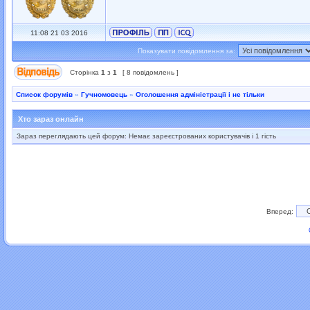
11:08 21 03 2016
Показувати повідомлення за:
Сторінка
1
з
1
[ 8 повідомлень ]
Список форумів
»
Гучномовець
»
Оголошення адміністрації і не тільки
Хто зараз онлайн
Зараз переглядають цей форум: Немає зареєстрованих користувачів і 1 гість
Вперед: