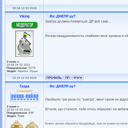
20:34 12 03 2016
Viking
Re: ДНЕПР ау?
Завтра должен появиться. ДР всё таки...
_________________
Легкая придурковатость снабжает мозг кровью и о
З нами з:
10:44 16 02 2011
Повідомлення:
5275
Звідки:
Україна, Луцьк
22:15 12 03 2016
Ґазда
Re: ДНЕПР ау?
Старожил
Пройшло три рази по "завтра", мені також не відпо
З нами з:
Віталік, що сталося, тебе хтось образив і не виба
10:54 15 02 2011
Повідомлення:
839
Звідки:
Львів
_________________
Кожен зможе образити бандерівця. Але не кожен встигне