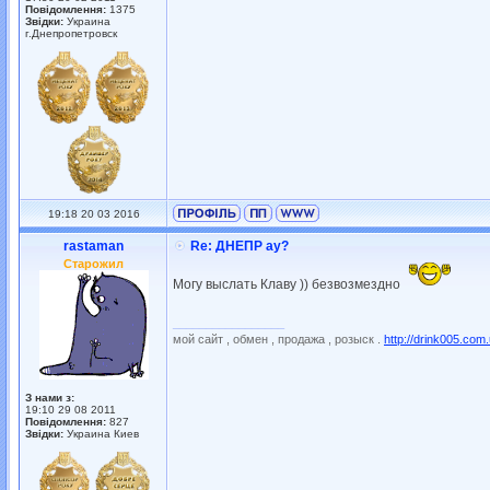
Повідомлення:
1375
Звідки:
Украина
г.Днепропетровск
19:18 20 03 2016
rastaman
Re: ДНЕПР ау?
Старожил
Могу выслать Клаву )) безвозмездно
_________________
мой сайт , обмен , продажа , розыск .
http://drink005.com
З нами з:
19:10 29 08 2011
Повідомлення:
827
Звідки:
Украина Киев