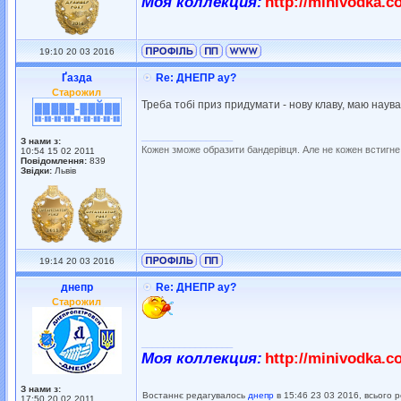
Моя коллекция:
http://minivodka.c
19:10 20 03 2016
Ґазда
Re: ДНЕПР ау?
Старожил
Треба тобі приз придумати - нову клаву, маю наува
_________________
З нами з:
Кожен зможе образити бандерівця. Але не кожен встигне
10:54 15 02 2011
Повідомлення:
839
Звідки:
Львів
19:14 20 03 2016
днепр
Re: ДНЕПР ау?
Старожил
_________________
Моя коллекция:
http://minivodka.c
З нами з:
Востаннє редагувалось
днепр
в 15:46 23 03 2016, всього р
17:50 20 02 2011