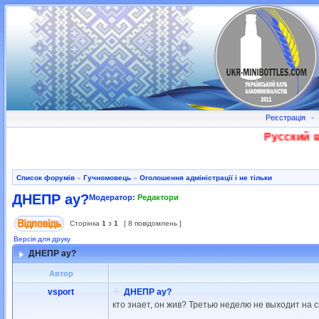
Реєстрація
•
Русский во
Список форумів
»
Гучномовець
»
Оголошення адміністрації і не тільки
ДНЕПР ау?
Модератор:
Редактори
Сторінка
1
з
1
[ 8 повідомлень ]
Версія для друку
ДНЕПР ау?
Автор
vsport
ДНЕПР ау?
кто знает, он жив? Третью неделю не выходит на с