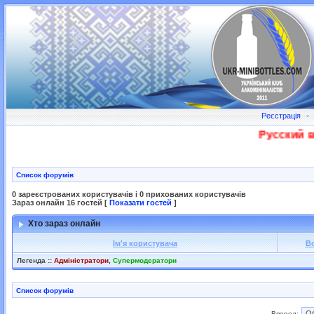
Реєстрація
•
Русский во
Список форумів
0 зареєстрованих користувачів і 0 прихованих користувачів
Зараз онлайн 16 гостей [
Показати гостей
]
Хто зараз онлайн
Ім'я користувача
В
Легенда ::
Адміністратори
,
Супермодератори
Список форумів
Вперед: