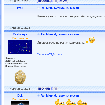
23:40 23 01 2015
гуан
Re: Мини бутылочки в сети
Похоже у кого то все полки уже забиты - до детс
17:18 24 01 2015
Casiopeya
Re: Мини бутылочки в сети
Постоялець
Игрушек тоже не малая коллекция..
_________________
Casiopeya77@gmail.com
З нами з:
22:18 16 02 2011
Повідомлення:
276
Звідки:
Запорожье
00:40 25 01 2015
Dok
Re: Мини бутылочки в сети
Постоялець