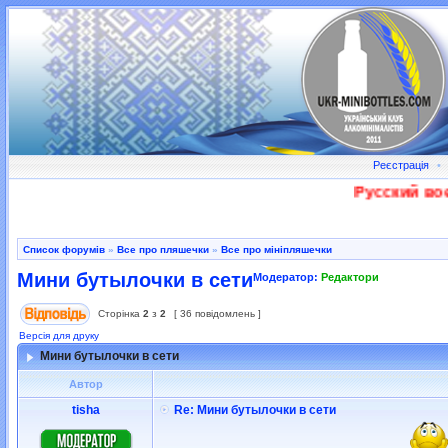
Реєстрація
•
Русский военн
Список форумів
»
Все про пляшечки
»
Все про мініпляшечки
Мини бутылочки в сети
Модератор:
Редактори
Сторінка
2
з
2
[ 36 повідомлень ]
Версія для друку
Мини бутылочки в сети
Автор
tisha
Re: Мини бутылочки в сети