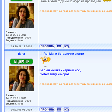
Жаль в этом году мы конкурс не проводили
У вас недостатньо прав для перегляду приєднаних до цьог
З нами з:
14:15 22 01 2011
Повідомлення:
3030
Звідки:
г. Киев
19:29 29 12 2014
tisha
Re: Мини бутылочки в сети
Белый мишка - черный нос,
Любит зиму и мороз.
У вас недостатньо прав для перегляду приєднаних до цьог
З нами з:
14:15 22 01 2011
Повідомлення:
3030
Звідки:
г. Киев
10:22 05 01 2015