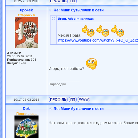
15:25 25 03 2018
tipo4ek
Re: Мини бутылочки в сети
Старожил
Игорь Абсент написав:
Чехия Прага
https://www.youtube.com/watch?v=xeO_G_ZcJ
З нами з:
20:08 15 02 2011
Повідомлення:
503
Звідки:
Киев
Игорь, твоя работа?
_________________
Парарадио
19:17 25 03 2018
Dok
Re: Мини бутылочки в сети
Постоялець
Нет ,сам в шоке ,кажется в одном месте собрали вс