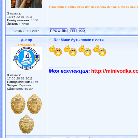
У вас недостатньо прав для перегляду приєднаних до цьог
З нами з:
14:15 22 01 2011
Повідомлення:
3030
Звідки:
г. Киев
23:36 23 01 2015
днепр
Re: Мини бутылочки в сети
Старожил
_________________
Моя коллекция:
http://minivodka.c
З нами з:
17:50 20 02 2011
Повідомлення:
1375
Звідки:
Украина
г.Днепропетровск