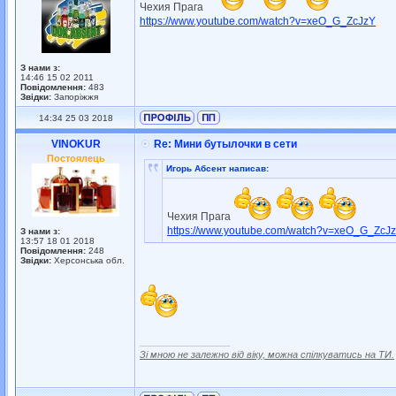
Чехия Прага
https://www.youtube.com/watch?v=xeO_G_ZcJzY
З нами з:
14:46 15 02 2011
Повідомлення:
483
Звідки:
Запоріжжя
14:34 25 03 2018
VINOKUR
Re: Мини бутылочки в сети
Постоялець
Игорь Абсент написав:
Чехия Прага
https://www.youtube.com/watch?v=xeO_G_ZcJ
З нами з:
13:57 18 01 2018
Повідомлення:
248
Звідки:
Херсонська обл.
_________________
Зі мною не залежно від віку, можна спілкуватись на ТИ.