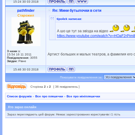
15:24 30 03 2018
pathfinder
Re: Мини бутылочки в сети
Старожил
tipo4ek написав:
А шо це тут за звізда на відео
https://www.youtube.com/watch?v=HOaF2rPim
З нами з:
Артист больших и малых театров, а фамилия его 
15:54 16 11 2011
Повідомлення:
3055
Звідки:
Рівне
15:46 30 03 2018
Показувати повідомлення за:
Сторінка
2
з
2
[ 36 повідомлень ]
Список форумів
»
Все про пляшечки
»
Все про мініпляшечки
Хто зараз онлайн
Зараз переглядають цей форум: Немає зареєстрованих користувачів і 1 гість