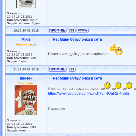
З нами з:
10:44 16 02 2011
Повідомлення:
5275
Звідки:
Україна, Луцьк
19:37 29 03 2018
Mikle
Re: Мини бутылочки в сети
Частий гість
З нами з:
Просто клондайк для колекціонера
12:28 27 03 2017
Повідомлення:
128
Звідки:
Львів
21:17 29 03 2018
tipo4ek
Re: Мини бутылочки в сети
Старожил
А шо це тут за звізда на відео
https://www.youtube.com/watch?v=HOaF2rPim8g
_________________
Парарадио
З нами з:
20:08 15 02 2011
Повідомлення:
503
Звідки:
Киев