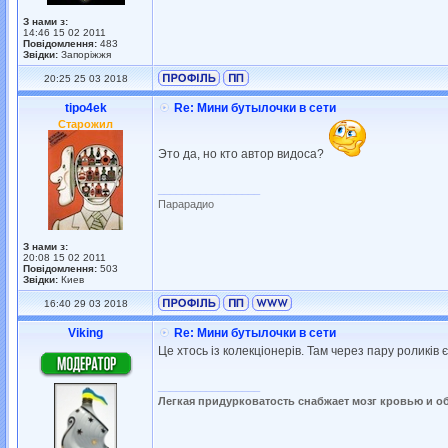
З нами з:
14:46 15 02 2011
Повідомлення:
483
Звідки:
Запоріжжя
20:25 25 03 2018
tipo4ek
Re: Мини бутылочки в сети
Старожил
Это да, но кто автор видоса?
_________________
Парарадио
З нами з:
20:08 15 02 2011
Повідомлення:
503
Звідки:
Киев
16:40 29 03 2018
Viking
Re: Мини бутылочки в сети
Це хтось із колекціонерів. Там через пару роликів є 
_________________
Легкая придурковатость снабжает мозг кровью и о