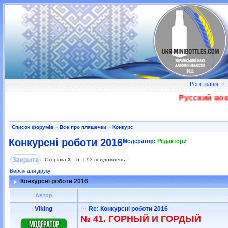
Реєстрація
•
Русский военны
Список форумів
»
Все про пляшечки
»
Конкурс
Конкурсні роботи 2016
Модератор:
Редактори
Сторінка
3
з
5
[ 93 повідомлень ]
Версія для друку
Конкурсні роботи 2016
Автор
Viking
Re: Конкурсні роботи 2016
№ 41. ГОРНЫЙ И ГОРДЫЙ