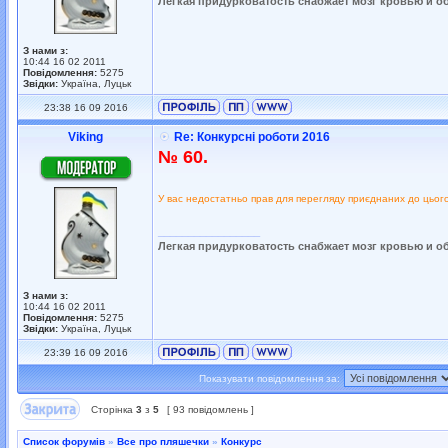
Легкая придурковатость снабжает мозг кровью и о
З нами з:
10:44 16 02 2011
Повідомлення:
5275
Звідки:
Україна, Луцьк
23:38 16 09 2016
Viking
Re: Конкурсні роботи 2016
№ 60.
У вас недостатньо прав для перегляду приєднаних до цьог
_________________
Легкая придурковатость снабжает мозг кровью и о
З нами з:
10:44 16 02 2011
Повідомлення:
5275
Звідки:
Україна, Луцьк
23:39 16 09 2016
Показувати повідомлення за:
Сторінка
3
з
5
[ 93 повідомлень ]
Список форумів
»
Все про пляшечки
»
Конкурс