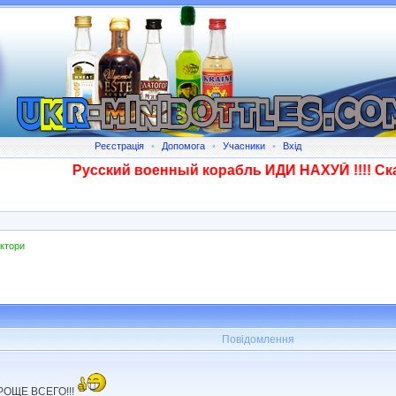
Реєстрація
•
Допомога
•
Учасники
•
Вхід
Русский военный корабль ИДИ НАХУЙ !!!! Сказано
ктори
Повідомлення
ОЩЕ ВСЕГО!!!