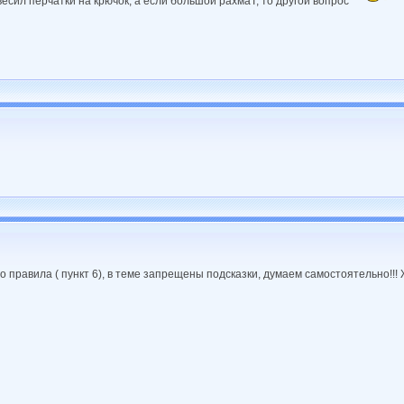
весил перчатки на крючок, а если большой рахмаТ, то другой вопрос
 правила ( пункт 6), в теме запрещены подсказки, думаем самостоятельно!!!