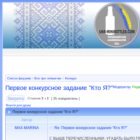
Список форумів
»
Все про пляшечки
»
Конкурс
Первое конкурсное задание "Кто Я?"
Модератор:
Реда
Сторінка
2
з
2
[ 35 повідомлень ]
Версія для друку
Первое конкурсное задание "Кто Я?"
Автор
MAX-MARINA
Re: Первое конкурсное задание "Кто Я?"
C ВЫШЕ ПЕРЕЧИСЛЕННЫМИ -УГАДАТЬ БЫЛО ПР