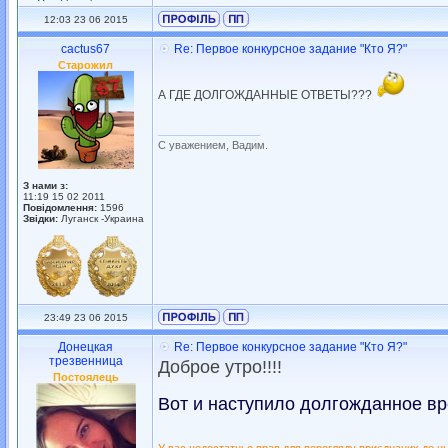
12:03 23 06 2015
cactus67
Re: Первое конкурсное задание "Кто Я?"
Старожил
А ГДЕ ДОЛГОЖДАННЫЕ ОТВЕТЫ???
_________________
С уважением, Вадим.
З нами з:
11:19 15 02 2011
Повідомлення:
1596
Звідки:
Луганск -Украина
23:49 23 06 2015
Донецкая
Re: Первое конкурсное задание "Кто Я?"
трезвенница
Доброе утро!!!!
Постоялець
Вот и наступило долгожданное вр