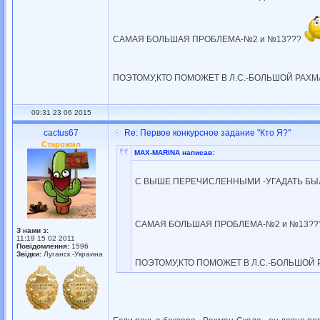
САМАЯ БОЛЬШАЯ ПРОБЛЕМА-№2 и №13???
ПОЭТОМУ,КТО ПОМОЖЕТ В Л.С.-БОЛЬШОЙ РАХМА
09:31 23 06 2015
cactus67
Re: Первое конкурсное задание "Кто Я?"
Старожил
MAX-MARINA написав:
C ВЫШЕ ПЕРЕЧИСЛЕННЫМИ -УГАДАТЬ БЫЛ
САМАЯ БОЛЬШАЯ ПРОБЛЕМА-№2 и №13?
З нами з:
11:19 15 02 2011
Повідомлення:
1596
Звідки:
Луганск -Украина
ПОЭТОМУ,КТО ПОМОЖЕТ В Л.С.-БОЛЬШОЙ 