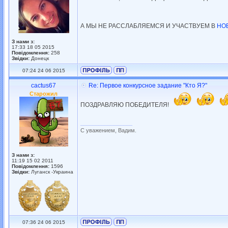
А МЫ НЕ РАССЛАБЛЯЕМСЯ И УЧАСТВУЕМ В
НО
З нами з:
17:33 18 05 2015
Повідомлення:
258
Звідки:
Донецк
07:24 24 06 2015
cactus67
Re: Первое конкурсное задание "Кто Я?"
Старожил
ПОЗДРАВЛЯЮ ПОБЕДИТЕЛЯ!
_________________
С уважением, Вадим.
З нами з:
11:19 15 02 2011
Повідомлення:
1596
Звідки:
Луганск -Украина
07:36 24 06 2015