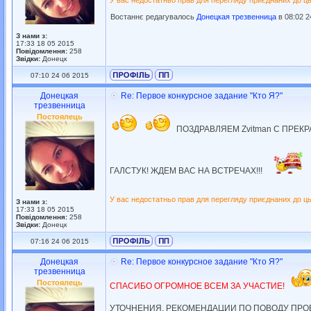
У вас недостатньо прав для перегляду приєднаних до ць
Востаннє редагувалось
Донецкая трезвенница
в 08:02 2
З нами з:
17:33 18 05 2015
Повідомлення:
258
Звідки:
Донецк
07:10 24 06 2015
Донецкая
Re: Первое конкурсное задание "Кто Я?"
трезвенница
Постоялець
ПОЗДРАВЛЯЕМ Zvitman С ПРЕКР
ГАЛСТУК! ЖДЕМ ВАС НА ВСТРЕЧАХ!!!
У вас недостатньо прав для перегляду приєднаних до ць
З нами з:
17:33 18 05 2015
Повідомлення:
258
Звідки:
Донецк
07:16 24 06 2015
Донецкая
Re: Первое конкурсное задание "Кто Я?"
трезвенница
Постоялець
СПАСИБО ОГРОМНОЕ ВСЕМ ЗА УЧАСТИЕ!
УТОЧНЕНИЯ, РЕКОМЕНДАЦИИ ПО ПОВОДУ ПРО