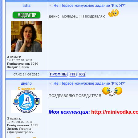
tisha
Re: Первое конкурсное задание "Кто Я?"
Денис , молодец !!!! Поздравляю
З нами з:
14:15 22 01 2011
Повідомлення:
3030
Звідки:
г. Киев
07:42 24 06 2015
днепр
Re: Первое конкурсное задание "Кто Я?"
Старожил
ПОЗДРАВЛЯЮ ПОБЕДИТЕЛЯ
_________________
Моя коллекция:
http://minivodka.c
З нами з:
17:50 20 02 2011
Повідомлення:
1375
Звідки:
Украина
г.Днепропетровск