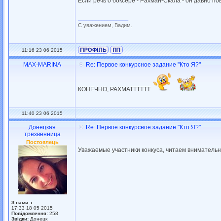
Если речь о боксере - Рахман-Скала - он давно по
_________________
С уважением, Вадим.
11:16 23 06 2015
MAX-MARINA
Re: Первое конкурсное задание "Кто Я?"
КОНЕЧНО, РАХМАТТТТТТ
11:40 23 06 2015
Донецкая
Re: Первое конкурсное задание "Кто Я?"
трезвенница
Постоялець
Уважаемые участники конкуса, читаем внимательно
З нами з:
17:33 18 05 2015
Повідомлення:
258
Звідки:
Донецк