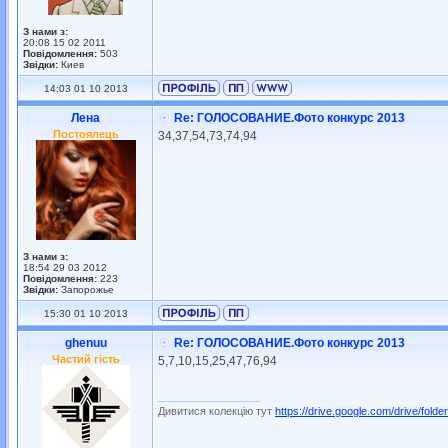
З нами з:
20:08 15 02 2011
Повідомлення:
503
Звідки:
Киев
14:03 01 10 2013
Лена
Re: ГОЛОСОВАНИЕ.Фото конкурс 2013
Постоялець
34,37,54,73,74,94
З нами з:
18:54 29 03 2012
Повідомлення:
223
Звідки:
Запорожье
15:30 01 10 2013
ghenuu
Re: ГОЛОСОВАНИЕ.Фото конкурс 2013
Частий гість
5,7,10,15,25,47,76,94
_________________
Дивитися колекцію тут
https://drive.google.com/drive/folder