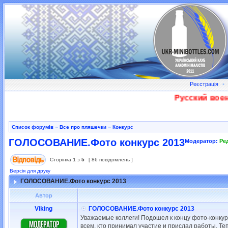
Реєстрація
•
Русский военный
Список форумів
»
Все про пляшечки
»
Конкурс
ГОЛОСОВАНИЕ.Фото конкурс 2013
Модератор:
Ре
Сторінка
1
з
5
[ 86 повідомлень ]
Версія для друку
ГОЛОСОВАНИЕ.Фото конкурс 2013
Автор
Viking
ГОЛОСОВАНИЕ.Фото конкурс 2013
Уважаемые коллеги! Подошел к концу фото-конку
всем, кто принимал участие и прислал работы. Те