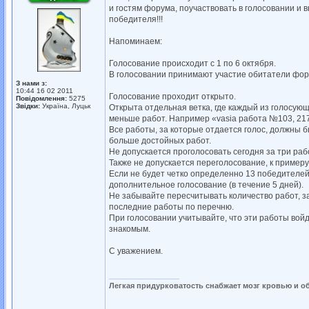
и гостям форума, поучаствовать в голосовании и 
победителя!!!
Напоминаем:
Голосование происходит с 1 по 6 октября.
В голосовании принимают участие обитатели фору
З нами з:
10:44 16 02 2011
Голосование проходит открыто.
Повідомлення:
5275
Звідки:
Україна, Луцьк
Открыта отдельная ветка, где каждый из голосующ
меньше работ. Например «vasia работа №103, 217…
Все работы, за которые отдается голос, должны бы
больше достойных работ.
Не допускается проголосовать сегодня за три раб
Также не допускается переголосование, к примеру
Если не будет четко определенно 13 победителей
дополнительное голосование (в течение 5 дней).
Не забывайте пересчитывать количество работ, з
последние работы по перечню.
При голосовании учитывайте, что эти работы войд
знакомым.
С уважением.
_________________
Легкая придурковатость снабжает мозг кровью и о