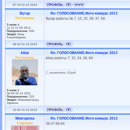
07:19 01 10 2013
Вугар
Re: ГОЛОСОВАНИЕ.Фото конкурс 2013
Постоялець
Вугар работы № 7, 15, 25, 39, 47, 66.
З нами з:
11:13 12 06 2012
Повідомлення:
406
Звідки:
Баку,
Азербайджан
08:42 01 10 2013
kilop
Re: ГОЛОСОВАНИЕ.Фото конкурс 2013
Постоялець
kilop работы 7, 15, 34, 38, 84.
_________________
С уважением, Юрий
З нами з:
08:45 05 12 2011
Повідомлення:
220
Звідки:
Новомиргород,
Украина
10:32 01 10 2013
Mінігорілка
Re: ГОЛОСОВАНИЕ.Фото конкурс 2013
Старожил
38.47.66.94