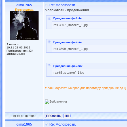
dima1965
Re: Молоковози.
Постоялець
Молоковози - продовження ...
Приєднання файлів:
газ-3307 „молоко”_1.jpg
Приєднання файлів:
З нами з:
19:31 28 03 2012
газ-3309 „молоко”_1.jpg
Повідомлення:
324
Звідки:
Львов
Приєднання файлів:
газ-66 „молоко”_1.jpg
У вас недостатньо прав для перегляду приєднаних до ць
_________________
19:13 05 09 2016
dima1965
Re: Молоковози.