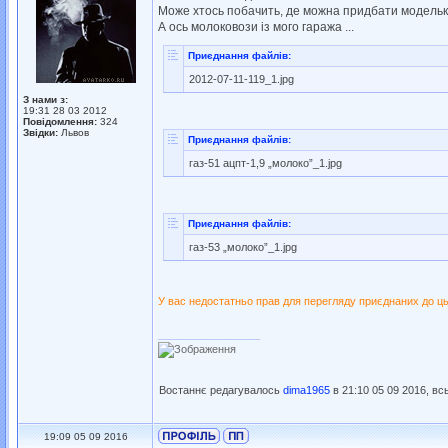
Може хтось побачить, де можна придбати модельку 
А ось молоковози із мого гаража ...
Приєднання файлів:
2012-07-11-119_1.jpg
З нами з:
19:31 28 03 2012
Повідомлення:
324
Звідки:
Львов
Приєднання файлів:
газ-51 ацпт-1,9 „молоко”_1.jpg
Приєднання файлів:
газ-53 „молоко”_1.jpg
У вас недостатньо прав для перегляду приєднаних до ць
_________________
Востаннє редагувалось
dima1965
в 21:10 05 09 2016, вс
19:09 05 09 2016