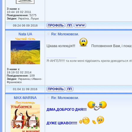
З нами з:
10:44 16 02 2011
Повідомлення:
5275
Звідки:
Україна, Луцьк
09:24 06 09 2016
Nata UA
Re: Молоковози.
Частий гість
Цікава колекція!!!
Поповнення Вам, і пока
_________________
Я-АНГЕЛ!!!!! та коли мені підрізають крила-доводиться літа
З нами з:
19:19 02 02 2014
Повідомлення:
109
Звідки:
Украина,г.Ивано-
Франковск
01:04 11 09 2016
MAX-MARINA
Re: Молоковози.
Постоялець
ДІМА,ДОБРОГО ДНЯ!!!
ДУЖЕ ЦІКАВО!!!!!