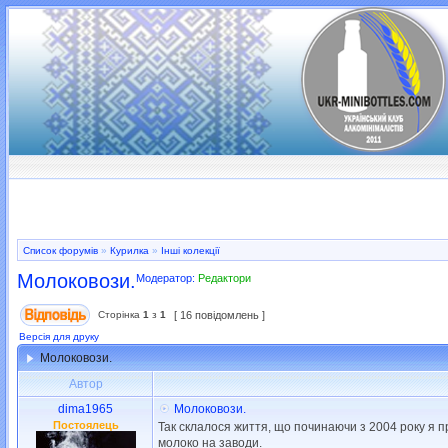
Список форумів
»
Курилка
»
Інші колекції
Молоковози.
Модератор:
Редактори
Сторінка
1
з
1
[ 16 повідомлень ]
Версія для друку
Молоковози.
Автор
dima1965
Молоковози.
Постоялець
Так склалося життя, що починаючи з 2004 року я п
молоко на заводи.