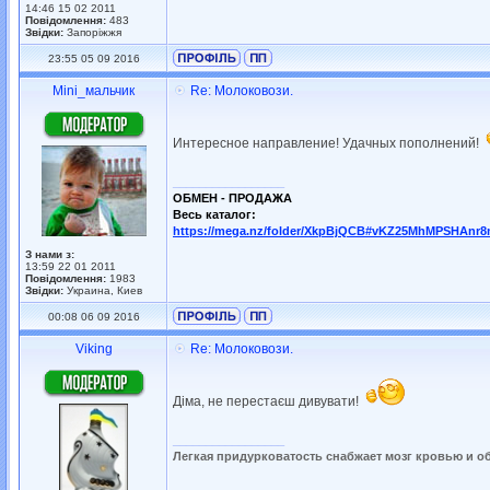
14:46 15 02 2011
Повідомлення:
483
Звідки:
Запоріжжя
23:55 05 09 2016
Mini_мальчик
Re: Молоковози.
Интересное направление! Удачных пополнений!
_________________
ОБМЕН - ПРОДАЖА
Весь каталог:
https://mega.nz/folder/XkpBjQCB#vKZ25MhMPSHAnr
З нами з:
13:59 22 01 2011
Повідомлення:
1983
Звідки:
Украина, Киев
00:08 06 09 2016
Viking
Re: Молоковози.
Діма, не перестаєш дивувати!
_________________
Легкая придурковатость снабжает мозг кровью и о