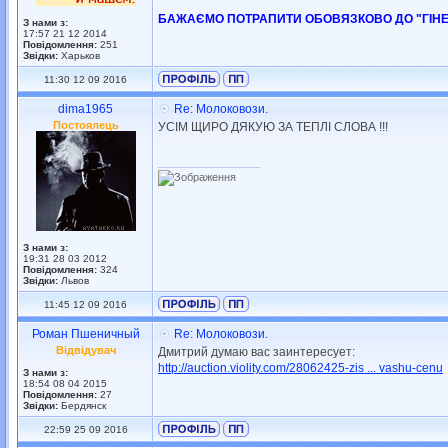
БАЖАЄМО ПОТРАПИТИ ОБОВЯЗКОВО ДО "ГІНЕ
З нами з:
17:57 21 12 2014
Повідомлення:
251
Звідки:
Харьков
11:30 12 09 2016
dima1965
Re: Молоковози.
Постоялець
УСІМ ЩИРО ДЯКУЮ ЗА ТЕПЛІ СЛОВА !!!
_________________
З нами з:
19:31 28 03 2012
Повідомлення:
324
Звідки:
Львов
11:45 12 09 2016
Роман Пшеничный
Re: Молоковози.
Відвідувач
Дмитрий думаю вас заинтересует:
http://auction.violity.com/28062425-zis ... vashu-cenu
З нами з:
18:54 08 04 2015
Повідомлення:
27
Звідки:
Бердянск
22:59 25 09 2016