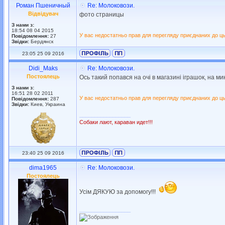
Роман Пшеничный
Re: Молоковози.
Відвідувач
фото страницы
З нами з:
18:54 08 04 2015
У вас недостатньо прав для перегляду приєднаних до ць
Повідомлення:
27
Звідки:
Бердянск
23:05 25 09 2016
Didi_Maks
Re: Молоковози.
Постоялець
Ось такий попався на очі в магазині іграшок, на ми
З нами з:
16:51 28 02 2011
У вас недостатньо прав для перегляду приєднаних до ць
Повідомлення:
287
Звідки:
Киев, Украина
_________________
Собаки лают, караван идет!!!
23:40 25 09 2016
dima1965
Re: Молоковози.
Постоялець
Усім ДЯКУЮ за допомогу!!!
_________________