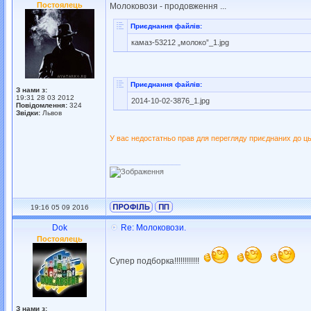
Постоялець
Молоковози - продовження ...
Приєднання файлів:
камаз-53212 „молоко”_1.jpg
Приєднання файлів:
З нами з:
19:31 28 03 2012
2014-10-02-3876_1.jpg
Повідомлення:
324
Звідки:
Львов
У вас недостатньо прав для перегляду приєднаних до ць
_________________
19:16 05 09 2016
Dok
Re: Молоковози.
Постоялець
Супер подборка!!!!!!!!!!!!
З нами з: