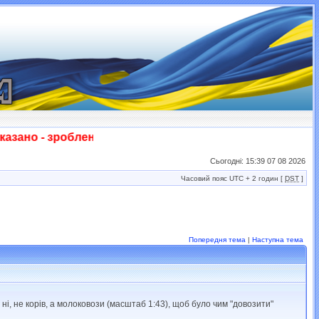
но - зроблено! Слава ЗСУ!!!
Сьогодні: 15:39 07 08 2026
Часовий пояс UTC + 2 годин [
DST
]
Попередня тема
|
Наступна тема
і, не корів, а молоковози (масштаб 1:43), щоб було чим "довозити"