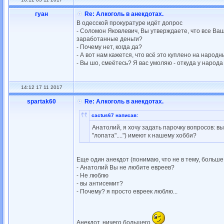
гуан
Re: Алкоголь в анекдотах.
В одесской прокуратуре идёт допрос
- Соломон Яковлевич, Вы утверждаете, что все Ва
заработанные деньги?
- Почему нет, когда да?
- А вот нам кажется, что всё это куплено на народн
- Вы шо, смеётесь? Я вас умоляю - откуда у народа
14:12 17 11 2017
spartak60
Re: Алкоголь в анекдотах.
cactus67 написав:
Анатолий, я хочу задать парочку вопросов: в
"лопата"....") имеют к нашему хобби?
Еще один анекдот (понимаю, что не в тему, больше 
- Анатолий Вы не любите евреев?
- Не люблю
- вы антисемит?
- Почему? я просто евреек люблю...
Анекдот, ничего большего