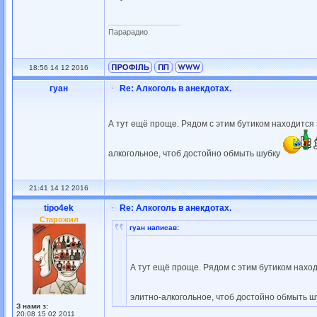
_________________
Парарадио
18:56 14 12 2016
гуан
Re: Алкоголь в анекдотах.
А тут ещё проще. Рядом с этим бутиком находится
алкогольное, чтоб достойно обмыть шубку
21:41 14 12 2016
tipo4ek
Re: Алкоголь в анекдотах.
Старожил
гуан написав:
А тут ещё проще. Рядом с этим бутиком нахо
элитно-алкогольное, чтоб достойно обмыть 
З нами з:
20:08 15 02 2011