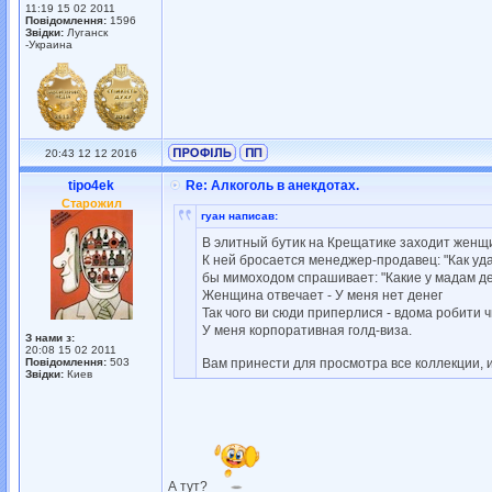
11:19 15 02 2011
Повідомлення:
1596
Звідки:
Луганск
-Украина
20:43 12 12 2016
tipo4ek
Re: Алкоголь в анекдотах.
Старожил
гуан написав:
В элитный бутик на Крещатике заходит женщ
К ней бросается менеджер-продавец: "Как уда
бы мимоходом спрашивает: "Какие у мадам день
Женщина отвечает - У меня нет денег
Так чого ви сюди приперлися - вдома робити ч
У меня корпоративная голд-виза.
З нами з:
20:08 15 02 2011
Повідомлення:
503
Вам принести для просмотра все коллекции, 
Звідки:
Киев
А тут?