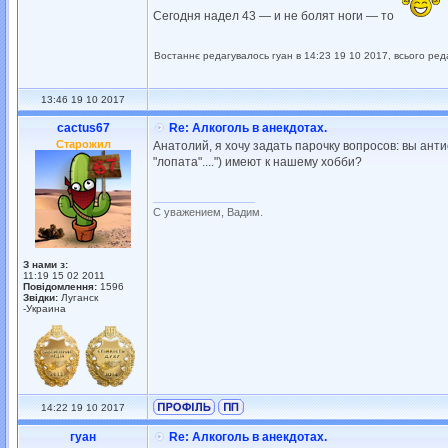
Сегодня надел 43 — и не болят ноги — то
Востаннє редагувалось гуан в 14:23 19 10 2017, всього ред
13:46 19 10 2017
cactus67
Re: Алкоголь в анекдотах.
Старожил
Анатолий, я хочу задать парочку вопросов: вы ант
"лопата"....") имеют к нашему хобби?
_________________
С уважением, Вадим.
З нами з:
11:19 15 02 2011
Повідомлення:
1596
Звідки:
Луганск
-Украина
14:22 19 10 2017
гуан
Re: Алкоголь в анекдотах.