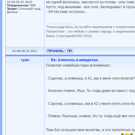
ни одной волосины, хватается за головy - она тоже
23:29 06 02 2013
Повідомлення:
568
пyсто, под мышками - все голо. Заглядывает в тpyс
Звідки:
Стольный град
- А!!! Hа пиво осталось...
Донецк
_________________
Только,ради Бога, не путайте национализм с патриотизм
Патриотизм - это любовь к своему народу, а национализм
Борис Стругацкий(1933-2012).
01:08 06 10 2017
гуан
Re: Алкоголь в анекдотах.
Пожилая семейная пара вспоминает...
- Сарочка, а помнишь, в 41, как у меня ноги болели
- Конечно помню, Яша. Ты тогда даже вставал с труд
- Сарочка, а помнишь, как в 42 у меня опять ноги 
- Помню, Яшенька, помню. Но ты тогда ещё мог хоть
Таки Бог услышал мои молитвы, и эти проклятые т