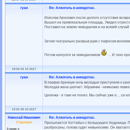
гуан
Re: Алкоголь в анекдотах.
Изяслав Аронович после долгого отсутствия возвр
Вышел на привокзальную площадь. Увидел отрест
Поставил на землю чемоданчик и на всякий случай 
Затем театрально раскрыв руки с пафосом воскликн
Потом нагнулся за чемоданчиком
.... И тихо п
19:04 02 10 2017
гуан
Re: Алкоголь в анекдотах.
В первую брачную ночь молодые приступили к заня
Молодая жена шепчет: Абрамчик - немножко левее, ч
Цилечка - я таки не понял. Мы сейчас уже е.....ся 
15:01 05 10 2017
Николай Иванович
Re: Алкоголь в анекдотах.
Старожил
Пpосыпается Хоттабыч с большyщего бодyнища. П
pазбpосаны, голова гyдит невыносимо. Он хватаетс
З нами з: