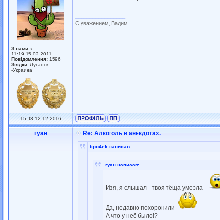
_________________
С уважением, Вадим.
З нами з:
11:19 15 02 2011
Повідомлення:
1596
Звідки:
Луганск
-Украина
15:03 12 12 2016
гуан
Re: Алкоголь в анекдотах.
tipo4ek написав:
гуан написав:
Изя, я слышал - твоя тёща умерла
Да, недавно похоронили
А что у неё было!?