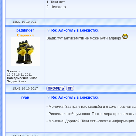
1. Таки нет
2. Никакого
14:32 19 10 2017
pathfinder
Re: Алкоголь в анекдотах.
Старожил
Вадік, тут антисемітів не може бути апріорі
З нами з:
15:54 16 11 2011
Повідомлення:
3055
Звідки:
Рівне
15:41 19 10 2017
гуан
Re: Алкоголь в анекдотах.
- Монечка! Завтра у нас свадьба и я хочу признать
- Ривочка, я тебя умоляю. Ты же вчера призналась,
- Монечка! Дорогой! Таки есть свежая информация
16:12 03 11 2017