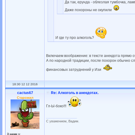
Да так, ерунда - облезлая тумбочка, лам
Даже похороны не окупили
И где ту про алкоголь?
Включаем воображение: в тексте анекдота прямо о
А по народной традиции, после похорон обычно с
финансовых затруднений у Изи
18:30 12 12 2016
cactus67
Re: Алкоголь в анекдотах.
Старожил
Гл-Ы-боко!!!
_________________
С уважением, Вадим.
З нами з: