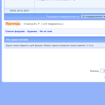
19:01 19 11 2017
Показувати повідомлення за:
Сторінка
6
з
7
[ 124 повідомлень ]
Список форумів
»
Курилка
»
Не по темі
Хто зараз онлайн
Зараз переглядають цей форум: Немає зареєстрованих користувачів і 1 гість
Вперед: