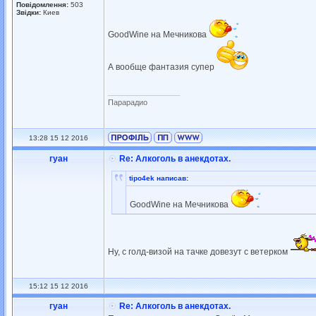
Повідомлення:
503
Звідки:
Киев
GoodWine на Мечникова
А вообще фантазия супер
_________________
Парарадио
13:28 15 12 2016
гуан
Re: Алкоголь в анекдотах.
tipo4ek написав:
GoodWine на Мечникова
Ну, с голд-визой на тачке довезут с ветерком
15:12 15 12 2016
гуан
Re: Алкоголь в анекдотах.