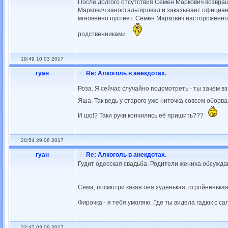
После долгого отсутствия Семён Маркович возвраща
Маркович заностальгировал и заказывает официанту
мгновенно пустеет. Семён Маркович настороженно 
родственниками
19:49 10 03 2017
гуан
Re: Алкоголь в анекдотах.
Роза. Я сейчас случайно подсмотреть - ты зачем в
Яша. Так ведь у старого уже ниточка совсем оборв
И шо!? Таки руки кончились её пришить???
20:54 29 06 2017
гуан
Re: Алкоголь в анекдотах.
Гудит одесская свадьба. Родители жениха обсужда
Сёма, посмотри какая она худенькая, стройненькая
Фирочка - я тебя умоляю. Где ты видела гадюк с са
22:47 03 09 2017