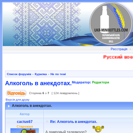
Реєстрація
•
Русский военный
Список форумів
»
Курилка
»
Не по темі
Алкоголь в анекдотах.
Модератор:
Редактори
Сторінка
6
з
7
[ 124 повідомлень ]
Версія для друку
Алкоголь в анекдотах.
Автор
cactus67
Re: Алкоголь в анекдотах.
Старожил
А ламповый телевизор?....