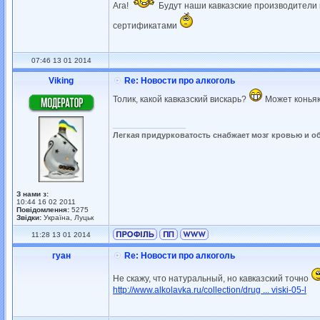
Ага!
Будут наши кавказские производители 
сертификатами
07:46 13 01 2014
Viking
Re: Новости про алкоголь
Толик, какой кавказский вискарь?
Может коньяк
_________________
Легкая придурковатость снабжает мозг кровью и о
З нами з:
10:44 16 02 2011
Повідомлення:
5275
Звідки:
Україна, Луцьк
11:28 13 01 2014
гуан
Re: Новости про алкоголь
Не скажу, что натуральный, но кавказский точно
http://www.alkolavka.ru/collection/drug ... viski-05-l