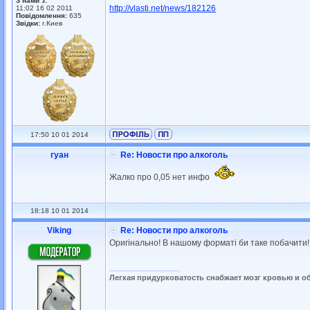
З нами з:
http://vlasti.net/news/182126
11:02 16 02 2011
Повідомлення:
635
Звідки:
г.Киев
17:50 10 01 2014
гуан
Re: Новости про алкоголь
Жалко про 0,05 нет инфо
18:18 10 01 2014
Viking
Re: Новости про алкоголь
Оригінально! В нашому форматі би таке побачити!
_________________
Легкая придурковатость снабжает мозг кровью и о