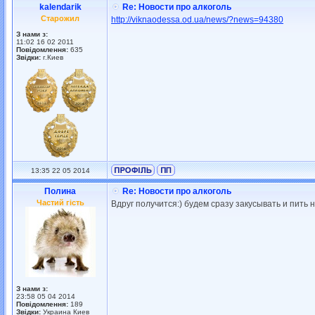
kalendarik
Re: Новости про алкоголь
Старожил
http://viknaodessa.od.ua/news/?news=94380
З нами з:
11:02 16 02 2011
Повідомлення:
635
Звідки:
г.Киев
13:35 22 05 2014
Полина
Re: Новости про алкоголь
Частий гість
Вдруг получится:) будем сразу закусывать и пить 
З нами з:
23:58 05 04 2014
Повідомлення:
189
Звідки:
Украина Киев