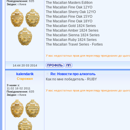
Повідомлення:
635
The Macallan Masters Edition
Звідки:
г.Киев
The Macallan Fine Oak 12YO
The Macallan Sherry Oak 12YO
The Macallan Fine Oak 15YO
The Macallan Fine Oak 18YO
The Macallan Gold 1824 Series
The Macallan Amber 1824 Series
The Macallan Sienna 1824 Series
The Macallan Ruby 1824 Series
The Macallan Travel Series - Forties
У вас недостатньо прав для перегляду приєднаних до цьог
14:44 20 03 2014
kalendarik
Re: Новости про алкоголь
Старожил
Как по мне победитель - RUBY
З нами з:
11:02 16 02 2011
У вас недостатньо прав для перегляду приєднаних до цьог
Повідомлення:
635
Звідки:
г.Киев