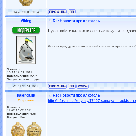
14:46 20 03 2014
Viking
Re: Новости про алкоголь
Ну ось вмієте викликати легеньке почуття заздрост
_________________
Легкая придурковатость снабжает мозг кровью и о
З нами з:
10:44 16 02 2011
Повідомлення:
5275
Звідки:
Україна, Луцьк
01:11 21 03 2014
kalendarik
Re: Новости про алкоголь
Старожил
http://infosmi.net/kuryozy/47407-samaya ... -auktsione
З нами з:
11:02 16 02 2011
Повідомлення:
635
Звідки:
г.Киев