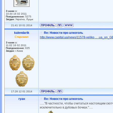
З нами з:
10:44 16 02 2011
Повідомлення:
5275
Звідки:
Україна, Луцьк
21:41 10 01 2014
kalendarik
Re: Новости про алкоголь
Старожил
http://www.capital.ua/news/11578-veliko ... .ua_on_
З нами з:
11:02 16 02 2011
Повідомлення:
635
Звідки:
г.Киев
17:26 12 01 2014
гуан
Re: Новости про алкоголь
......"В частности, чтобы считаться настоящим ско
исключительно в дубовых бочках.".....