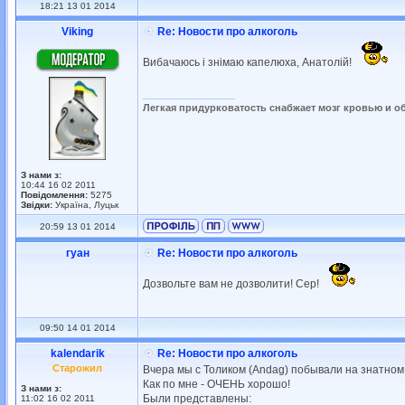
18:21 13 01 2014
Viking
Re: Новости про алкоголь
Вибачаюсь і знімаю капелюха, Анатолій!
_________________
Легкая придурковатость снабжает мозг кровью и о
З нами з:
10:44 16 02 2011
Повідомлення:
5275
Звідки:
Україна, Луцьк
20:59 13 01 2014
гуан
Re: Новости про алкоголь
Дозвольте вам не дозволити! Сер!
09:50 14 01 2014
kalendarik
Re: Новости про алкоголь
Старожил
Вчера мы с Толиком (Andag) побывали на знатном
Как по мне - ОЧЕНЬ хорошо!
З нами з:
Были представлены:
11:02 16 02 2011