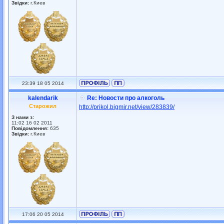
Звідки:
г.Киев
23:39 18 05 2014
kalendarik
Re: Новости про алкоголь
Старожил
http://prikol.bigmir.net/view/283839/
З нами з:
11:02 16 02 2011
Повідомлення:
635
Звідки:
г.Киев
17:06 20 05 2014