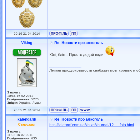
20:16 21 04 2014
Viking
Re: Новости про алкоголь
Юпі, блін... Просто додай води!
_________________
Легкая придурковатость снабжает мозг кровью и о
З нами з:
10:44 16 02 2011
Повідомлення:
5275
Звідки:
Україна, Луцьк
20:55 21 04 2014
kalendarik
Re: Новости про алкоголь
Старожил
http://telegraf.com.ua/zhizn/zhurnal/12 ... -foto.html
З нами з:
11:02 16 02 2011
Повідомлення:
635