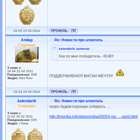
02:25 23 03 2014
Andag
Re: Новости про алкоголь
Старожил
kalendarik написав:
Как по мне победитель - RUBY
З нами з:
16:49 22 04 2011
Повідомлення:
848
ПОДДЕРЖИВАЮ!!! ВИСКИ-МЕЧТА!!
Звідки:
Kiev Kiev
22:43 24 03 2014
kalendarik
Re: Новости про алкоголь
Старожил
скоро будем порошки собирать .....
З нами з:
http://hronika.info/ekonomika/20054-na- ... vanii.html
11:02 16 02 2011
Повідомлення:
635
Звідки:
г.Киев