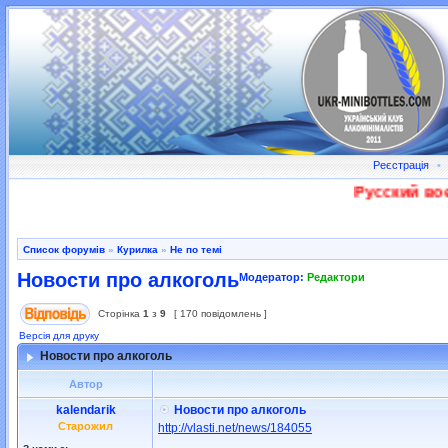
Реєстрація
•
Русский военны
Список форумів
»
Курилка
»
Не по темі
Новости про алкоголь
Модератор:
Редактори
Сторінка
1
з
9
[ 170 повідомлень ]
Версія для друку
Новости про алкоголь
Автор
kalendarik
Новости про алкоголь
Старожил
http://vlasti.net/news/184055