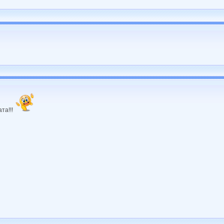
та!!!