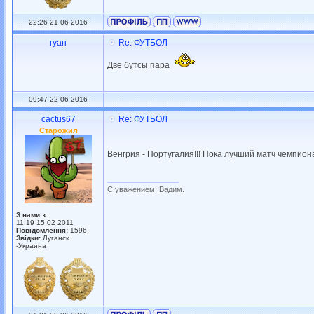
22:26 21 06 2016
гуан
Re: ФУТБОЛ
Две бутсы пара
09:47 22 06 2016
cactus67
Re: ФУТБОЛ
Старожил
Венгрия - Португалия!!! Пока лучший матч чемпиона
_________________
С уважением, Вадим.
З нами з:
11:19 15 02 2011
Повідомлення:
1596
Звідки:
Луганск
-Украина