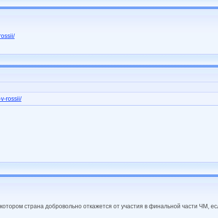
ossii/
v-rossii/
 котором страна добровольно откажется от участия в финальной части ЧМ, ес