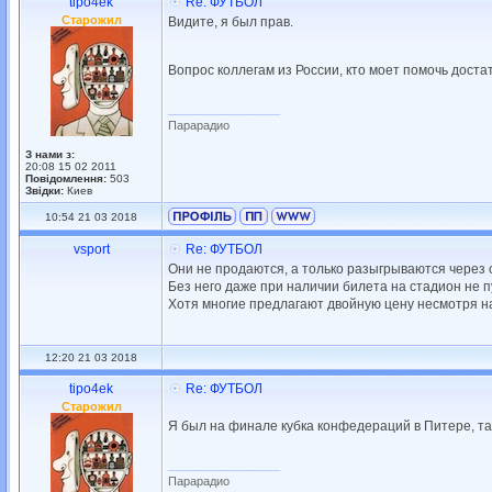
tipo4ek
Re: ФУТБОЛ
Старожил
Видите, я был прав.
Вопрос коллегам из России, кто моет помочь дост
_________________
Парарадио
З нами з:
20:08 15 02 2011
Повідомлення:
503
Звідки:
Киев
10:54 21 03 2018
vsport
Re: ФУТБОЛ
Они не продаются, а только разыгрываются через 
Без него даже при наличии билета на стадион не п
Хотя многие предлагают двойную цену несмотря на 
12:20 21 03 2018
tipo4ek
Re: ФУТБОЛ
Старожил
Я был на финале кубка конфедераций в Питере, так
_________________
Парарадио