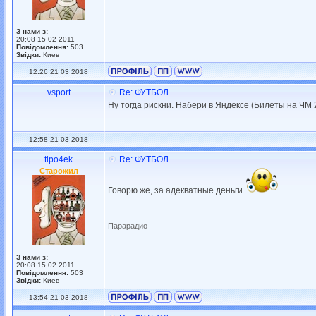
З нами з:
20:08 15 02 2011
Повідомлення:
503
Звідки:
Киев
12:26 21 03 2018
vsport
Re: ФУТБОЛ
Ну тогда рискни. Набери в Яндексе (Билеты на ЧМ
12:58 21 03 2018
tipo4ek
Re: ФУТБОЛ
Старожил
Говорю же, за адекватные деньги
_________________
Парарадио
З нами з:
20:08 15 02 2011
Повідомлення:
503
Звідки:
Киев
13:54 21 03 2018