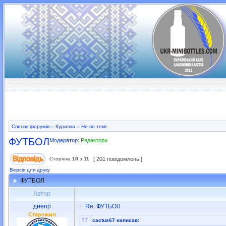
Список форумів
»
Курилка
»
Не по темі
ФУТБОЛ
Модератор:
Редактори
Сторінка
10
з
11
[ 201 повідомлень ]
Версія для друку
ФУТБОЛ
Автор
днепр
Re: ФУТБОЛ
Старожил
cactus67 написав: