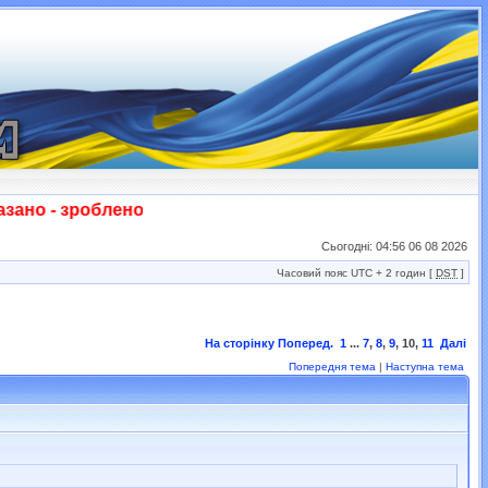
о - зроблено! Слава ЗСУ!!!
Сьогодні: 04:56 06 08 2026
Часовий пояс UTC + 2 годин [
DST
]
На сторінку
Поперед.
1
...
7
,
8
,
9
,
10
,
11
Далі
Попередня тема
|
Наступна тема