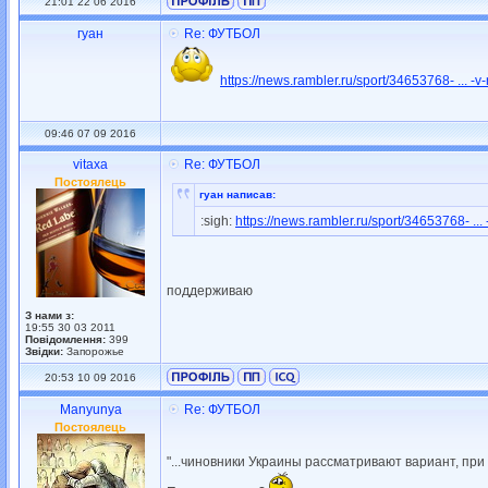
21:01 22 06 2016
гуан
Re: ФУТБОЛ
https://news.rambler.ru/sport/34653768- ... -v-r
09:46 07 09 2016
vitaxa
Re: ФУТБОЛ
Постоялець
гуан написав:
:sigh:
https://news.rambler.ru/sport/34653768- ... -
поддерживаю
З нами з:
19:55 30 03 2011
Повідомлення:
399
Звідки:
Запорожье
20:53 10 09 2016
Manyunya
Re: ФУТБОЛ
Постоялець
"...чиновники Украины рассматривают вариант, при