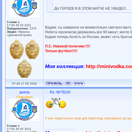
ДА ГЕРОЕВ Я В ЭТОМ МАТЧЕ НЕ УВИДЕЛ....
З нами з:
17:50 20 02 2011
Вадим, ты наверное не внимательно смотрел матч..
Повідомлення:
1375
Звідки:
Украина
Ребята героически держались все 90 минут, могло бы
г.Днепропетровск
Будем теперь болеть за Россию, может хоть братья
П.С. Никакой политики !!!!
Только футбол!!!!!
_________________
Моя коллекция:
http://minivodka.c
07:46 17 06 2016
днепр
Re: ФУТБОЛ
Старожил
У вас недостатньо прав для перегляду приєднаних до ць
З нами з:
_________________
17:50 20 02 2011