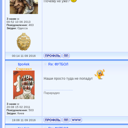
Почему не уже?
З нами з:
00:52 10 06 2013
Повідомлення:
463
Звідки:
Одесса
00:14 11 09 2016
tipo4ek
Re: ФУТБОЛ
Старожил
Наши просто туда не попадут
_________________
Парарадио
З нами з:
20:08 15 02 2011
Повідомлення:
503
Звідки:
Киев
19:08 11 09 2016