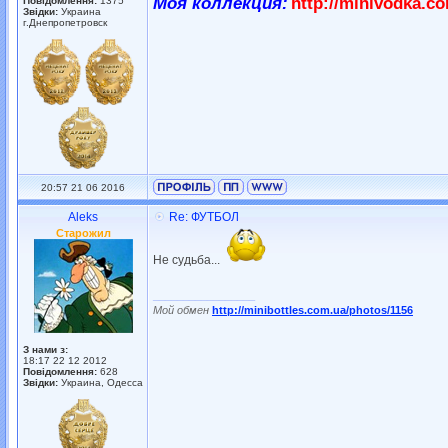
Моя коллекция:
http://minivodka.c
Повідомлення:
1375
Звідки:
Украина
г.Днепропетровск
20:57 21 06 2016
Aleks
Re: ФУТБОЛ
Старожил
Не судьба...
_________________
Мой обмен
http://minibottles.com.ua/photos/1156
З нами з:
18:17 22 12 2012
Повідомлення:
628
Звідки:
Украина, Одесса