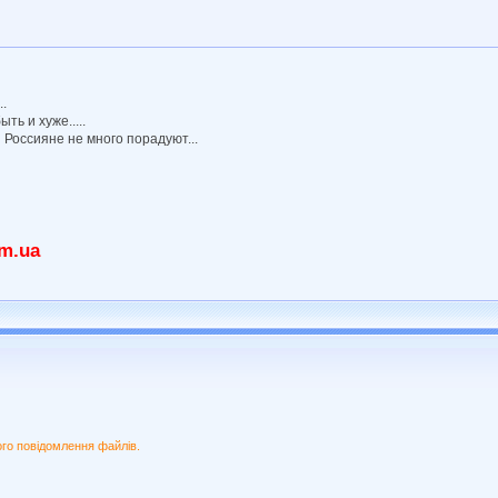
.
ть и хуже.....
 Россияне не много порадуют...
om.ua
ого повідомлення файлів.