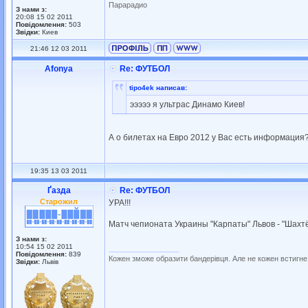
Парарадио
З нами з:
20:08 15 02 2011
Повідомлення:
503
Звідки:
Киев
21:46 12 03 2011
Afonya
Re: ФУТБОЛ
tipo4ek написав:
эээээ я ультрас Динамо Киев!
А о билетах на Евро 2012 у Вас есть информация
19:35 13 03 2011
Ґазда
Re: ФУТБОЛ
Старожил
УРА!!!
Матч чепионата Украины "Карпаты" Львов - "Шахтё
З нами з:
10:54 15 02 2011
_________________
Повідомлення:
839
Кожен зможе образити бандерівця. Але не кожен встигне
Звідки:
Львів