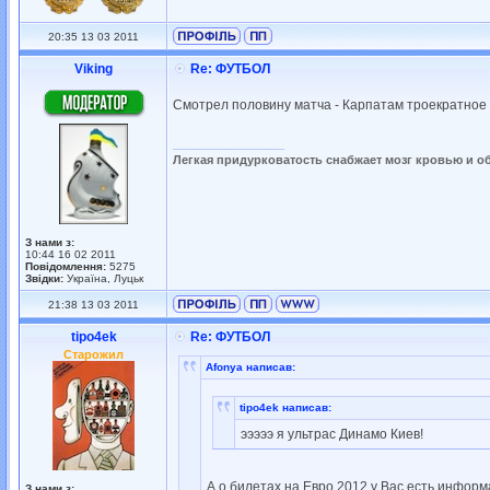
20:35 13 03 2011
Viking
Re: ФУТБОЛ
Смотрел половину матча - Карпатам троекратное 
_________________
Легкая придурковатость снабжает мозг кровью и о
З нами з:
10:44 16 02 2011
Повідомлення:
5275
Звідки:
Україна, Луцьк
21:38 13 03 2011
tipo4ek
Re: ФУТБОЛ
Старожил
Afonya написав:
tipo4ek написав:
эээээ я ультрас Динамо Киев!
А о билетах на Евро 2012 у Вас есть инфор
З нами з: