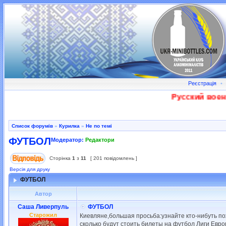
Реєстрація
•
Русский военный
Список форумів
»
Курилка
»
Не по темі
ФУТБОЛ
Модератор:
Редактори
Сторінка
1
з
11
[ 201 повідомлень ]
Версія для друку
ФУТБОЛ
Автор
Саша Ливерпуль
ФУТБОЛ
Старожил
Киевляне,большая просьба:узнайте кто-нибуть п
сколько будут стоить билеты на футбол Лиги Евро