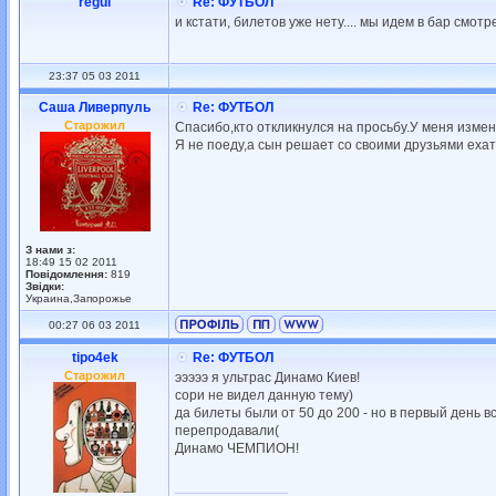
regul
Re: ФУТБОЛ
и кстати, билетов уже нету.... мы идем в бар смотре
23:37 05 03 2011
Саша Ливерпуль
Re: ФУТБОЛ
Старожил
Спасибо,кто откликнулся на просьбу.У меня изме
Я не поеду,а сын решает со своими друзьями ехат
З нами з:
18:49 15 02 2011
Повідомлення:
819
Звідки:
Украина,Запорожье
00:27 06 03 2011
tipo4ek
Re: ФУТБОЛ
Старожил
эээээ я ультрас Динамо Киев!
сори не видел данную тему)
да билеты были от 50 до 200 - но в первый день в
перепродавали(
Динамо ЧЕМПИОН!
_________________