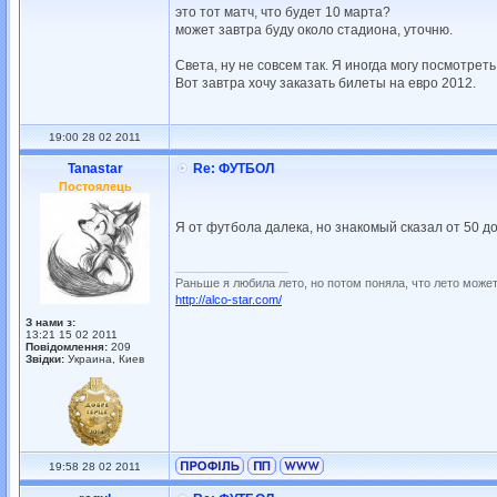
это тот матч, что будет 10 марта?
может завтра буду около стадиона, уточню.
Света, ну не совсем так. Я иногда могу посмотрет
Вот завтра хочу заказать билеты на евро 2012.
19:00 28 02 2011
Tanastar
Re: ФУТБОЛ
Постоялець
Я от футбола далека, но знакомый сказал от 50 до
_________________
Раньше я любила лето, но потом поняла, что лето может
http://alco-star.com/
З нами з:
13:21 15 02 2011
Повідомлення:
209
Звідки:
Украина, Киев
19:58 28 02 2011