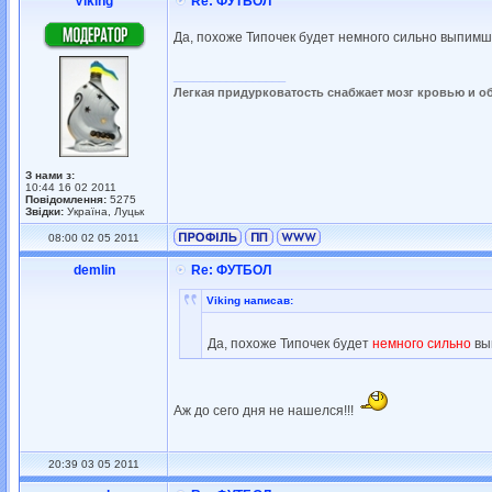
Viking
Re: ФУТБОЛ
Да, похоже Типочек будет немного сильно выпимшы
_________________
Легкая придурковатость снабжает мозг кровью и о
З нами з:
10:44 16 02 2011
Повідомлення:
5275
Звідки:
Україна, Луцьк
08:00 02 05 2011
demlin
Re: ФУТБОЛ
Viking написав:
Да, похоже Типочек будет
немного сильно
вы
Аж до сего дня не нашелся!!!
20:39 03 05 2011