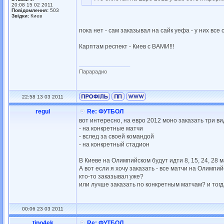
20:08 15 02 2011
Повідомлення:
503
Звідки:
Киев
пока нет - сам заказывал на сайк уефа - у них все 
Карптам респект - Киев с ВАМИ!!!
_________________
Парарадио
22:58 13 03 2011
regul
Re: ФУТБОЛ
вот интересно, на евро 2012 моно заказать три ви
- на конкретные матчи
- вслед за своей командой
- на конкретный стадион
В Киеве на Олимпийском будут идти 8, 15, 24, 28 
А вот если я хочу заказать - все матчи на Олимпий
кто-то заказывал уже?
или лучше заказать по конкретным матчам? и тогда 
00:06 23 03 2011
tipo4ek
Re: ФУТБОЛ