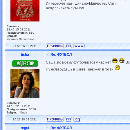
Интересует матч Динамо-Манчестер Сити.
Хочу приехать с сыном.
З нами з:
18:49 15 02 2011
Повідомлення:
819
Звідки:
Украина,Запорожье
21:50 26 02 2011
tisha
Re: ФУТБОЛ
Саша ,по моему футболистов у нас нет
Вс
Ну если будешь в Киеве ,заезжай в гости
З нами з:
14:15 22 01 2011
Повідомлення:
3030
Звідки:
г. Киев
16:23 28 02 2011
regul
Re: ФУТБОЛ