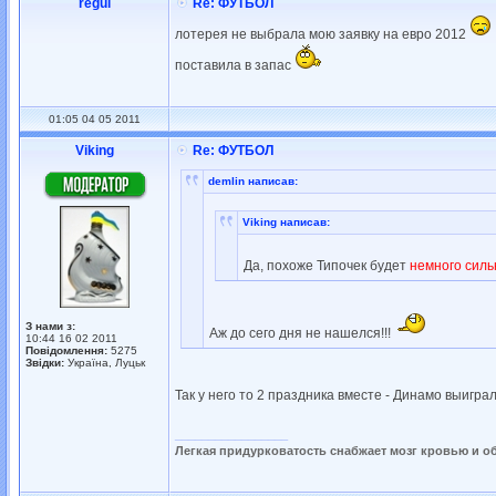
regul
Re: ФУТБОЛ
лотерея не выбрала мою заявку на евро 2012
поставила в запас
01:05 04 05 2011
Viking
Re: ФУТБОЛ
demlin написав:
Viking написав:
Да, похоже Типочек будет
немного силь
З нами з:
Аж до сего дня не нашелся!!!
10:44 16 02 2011
Повідомлення:
5275
Звідки:
Україна, Луцьк
Так у него то 2 праздника вместе - Динамо выигра
_________________
Легкая придурковатость снабжает мозг кровью и о