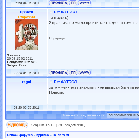
07:50 04 05 2011
tipo4ek
Re: ФУТБОЛ
Старожил
та я здесь)
2 празника не могло пройти так гладко - я тоже н
_________________
Парарадио
З нами з:
20:08 15 02 2011
Повідомлення:
503
Звідки:
Киев
20:24 06 05 2011
regul
Re: ФУТБОЛ
зато у меня есть знакомый - он выиграл билеты н
Повезло!
08:20 09 05 2011
Показувати повідомлення за:
Сторінка
1
з
11
[ 201 повідомлень ]
Список форумів
»
Курилка
»
Не по темі