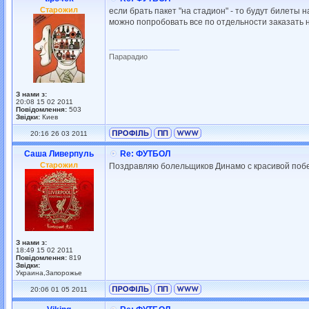
Старожил
если брать пакет "на стадион" - то будут билеты 
можно попробовать все по отдельности заказать но
_________________
Парарадио
З нами з:
20:08 15 02 2011
Повідомлення:
503
Звідки:
Киев
20:16 26 03 2011
Саша Ливерпуль
Re: ФУТБОЛ
Старожил
Поздравляю болельщиков Динамо с красивой побе
З нами з:
18:49 15 02 2011
Повідомлення:
819
Звідки:
Украина,Запорожье
20:06 01 05 2011