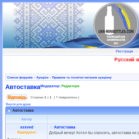
Реєстрація
•
Русский во
Список форумів
»
Аукціон
»
Правила та технічні питання аукціону
Автоставка
Модератор:
Редактори
Сторінка
1
з
1
[ 7 повідомлень ]
Версія для друку
Автоставка
Автор
sssved
Автоставка
Відвідувач
Добрый вечер! Хотел бы спросить, автоставка не 