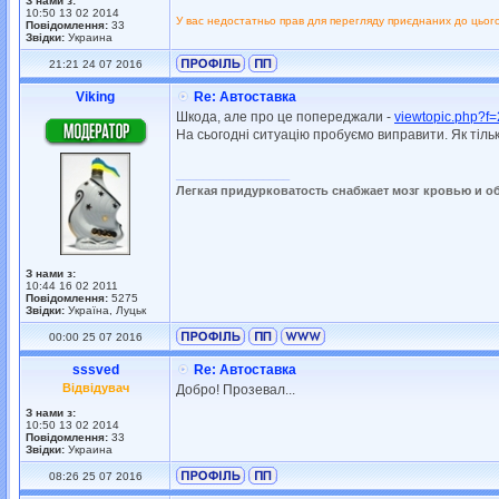
З нами з:
10:50 13 02 2014
У вас недостатньо прав для перегляду приєднаних до цьог
Повідомлення:
33
Звідки:
Украина
21:21 24 07 2016
Viking
Re: Автоставка
Шкода, але про це попереджали -
viewtopic.php?
На сьогодні ситуацію пробуємо виправити. Як тіль
_________________
Легкая придурковатость снабжает мозг кровью и о
З нами з:
10:44 16 02 2011
Повідомлення:
5275
Звідки:
Україна, Луцьк
00:00 25 07 2016
sssved
Re: Автоставка
Відвідувач
Добро! Прозевал...
З нами з:
10:50 13 02 2014
Повідомлення:
33
Звідки:
Украина
08:26 25 07 2016