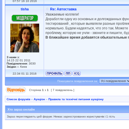
07:57 16 10 2016
tisha
Re: Автоставка
Уважаемые коллеги!
Доработли одну из основных и долгожданных фун
тестирований , которые выявляли разные проблем
нормально. Будем надеяться, что это так. Можете
проблему, которую не учли - звоните и пишите, б
В ближайшее время добавятся обьязательные по
З нами з:
14:15 22 01 2011
Повідомлення:
3030
Звідки:
г. Киев
22:34 01 11 2016
Показувати повідомлення за:
Сторінка
1
з
1
[ 7 повідомлень ]
Список форумів
»
Аукціон
»
Правила та технічні питання аукціону
Хто зараз онлайн
Зараз переглядають цей форум: Немає зареєстрованих користувачів і 1 гість