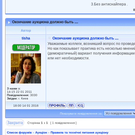
3.Без антиснайпера .
В
Окончание аукциона должно быть ....
Автор
tisha
Окончание аукциона должно быть ....
Уважаемые коллеги, возникший вопрос по проведе
Но как показывает практика есть несколько мнен
(демократичный) вариант получения информации.
или нет необходимости.
З нами з:
14:15 22 01 2011
Повідомлення:
3030
Звідки:
г. Киев
18:00 14 01 2016
Показувати повідомлення за:
Сторінка
1
з
1
[ 1 повідомлення ]
Список форумів
»
Аукціон
»
Правила та технічні питання аукціону