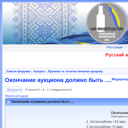
Реєстрація
•
Русский во
Список форумів
»
Аукціон
»
Правила та технічні питання аукціону
Окончание аукциона должно быть ....
Модерато
Сторінка
1
з
1
[ 1 повідомлення ]
Версія для друку
Окончание аукциона должно быть ....
Окончани
Опитування 
1. Антиснайпер +15 мин.
2.Антиснайпер +5 мин.