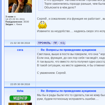
А что функция "Автоматически торговаться до.
Торги закончились гораздо раньше, чем была м
Объясните в чём дело?
З нами з:
Сергей , к сожалению эта функция не работает , в
14:15 22 01 2011
Повідомлення:
3030
Звідки:
г. Киев
Извините за неудобство..... надеюсь скоро это испра
21:32 30 09 2016
сега
Re: Вопросы по проведению аукционов
Светлана, выше в посте вы говорили, что она " ко
Если она, функция, до сих пор себя так ведёт, на
А так вышло, что вместо лота получил одно расст
В такой ситуации, на месте админов, я бы отмени
С уважением. Сергей.
22:05 30 09 2016
tisha
Re: Вопросы по проведению аукционов
Мы бы и рады были что то сделать,так не кому б
руки, будем потихоньку исправлять ошибки.....