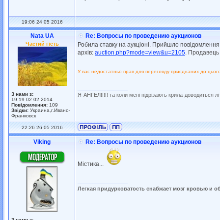
19:06 24 05 2016
Nata UA
Re: Вопросы по проведению аукционов
Частий гість
Робила ставку на аукціоні. Прийшло повідомлення,
архів:
auction.php?mode=view&u=2105
. Продавець
У вас недостатньо прав для перегляду приєднаних до цьог
_________________
З нами з:
Я-АНГЕЛ!!!!! та коли мені підрізають крила-доводиться літа
19:19 02 02 2014
Повідомлення:
109
Звідки:
Украина,г.Ивано-
Франковск
22:26 26 05 2016
Viking
Re: Вопросы по проведению аукционов
Містика...
_________________
Легкая придурковатость снабжает мозг кровью и о
З нами з: