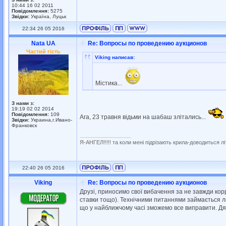
10:44 16 02 2011
Повідомлення:
5275
Звідки:
Україна, Луцьк
22:34 26 05 2016
Nata UA
Re: Вопросы по проведению аукционов
Частий гість
Viking написав:
Містика...
З нами з:
19:19 02 02 2014
Повідомлення:
109
Ага, 23 травня відьми на шабаш злітались...
Звідки:
Украина,г.Ивано-
Франковск
_________________
Я-АНГЕЛ!!!!! та коли мені підрізають крила-доводиться літа
22:40 26 05 2016
Viking
Re: Вопросы по проведению аукционов
Друзі, приносимо свої вибачення за не завжди ко
ставки тощо). Технічними питаннями займається люди
що у найближчому часі зможемо все виправити. Дя
_________________