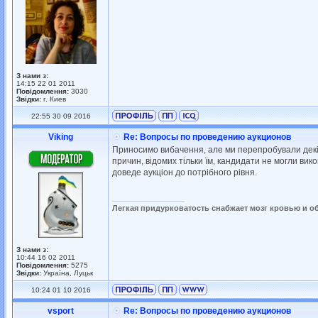
З нами з:
14:15 22 01 2011
Повідомлення:
3030
Звідки:
г. Киев
22:55 30 09 2016
Viking
Re: Вопросы по проведению аукционов
Приносимо вибачення, але ми перепробували декіл
причин, відомих тільки їм, кандидати не могли ви
доведе аукціон до потрібного рівня.
_________________
Легкая придурковатость снабжает мозг кровью и о
З нами з:
10:44 16 02 2011
Повідомлення:
5275
Звідки:
Україна, Луцьк
10:24 01 10 2016
vsport
Re: Вопросы по проведению аукционов