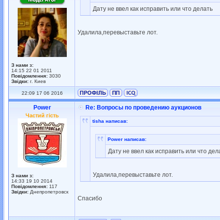
Дату не ввел как исправить или что делать
Удалила,перевыставьте лот.
З нами з:
14:15 22 01 2011
Повідомлення:
3030
Звідки:
г. Киев
22:09 17 06 2016
Power
Re: Вопросы по проведению аукционов
Частий гість
tisha написав:
Power написав:
Дату не ввел как исправить или что дел
Удалила,перевыставьте лот.
З нами з:
14:33 19 10 2014
Повідомлення:
117
Звідки:
Днепропетровск
Спасибо