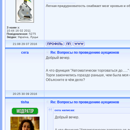
_________________
Легкая придурковатость снабжает мозг кровью и о
З нами з:
10:44 16 02 2011
Повідомлення:
5275
Звідки:
Україна, Луцьк
21:08 29 07 2016
сега
Re: Вопросы по проведению аукционов
Добрый вечер.
А что функция "Автоматически торговаться до......
Торги закончились гораздо раньше, чем была моя сум
Объясните в чём дело?
20:25 30 09 2016
tisha
Re: Вопросы по проведению аукционов
сега написав:
Добрый вечер.