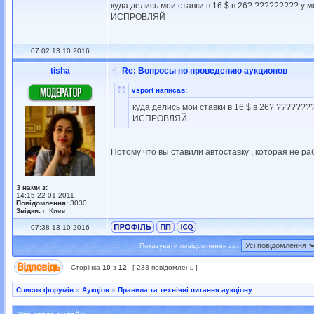
куда делись мои ставки в 16 $ в 26? ????????? у
ИСПРОВЛЯЙ
07:02 13 10 2016
tisha
Re: Вопросы по проведению аукционов
vsport написав:
куда делись мои ставки в 16 $ в 26? ??????
ИСПРОВЛЯЙ
Потому что вы ставили автоставку , которая не ра
З нами з:
14:15 22 01 2011
Повідомлення:
3030
Звідки:
г. Киев
07:38 13 10 2016
Показувати повідомлення за:
Сторінка
10
з
12
[ 233 повідомлень ]
Список форумів
»
Аукціон
»
Правила та технічні питання аукціону