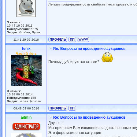
Легкая придурковатость снабжает мозг кровью и о
З нами з:
10:44 16 02 2011
Повідомлення:
5275
Звідки:
Україна, Луцьк
11:41 29 05 2016
fenix
Re: Вопросы по проведению аукционов
Частий гість
Почему дублируются ставки?
З нами з:
10:38 06 01 2014
Повідомлення:
185
Звідки:
Белая Церковь
09:48 03 06 2016
admin
Re: Вопросы по проведению аукционов
Друзья !
Мы приносим Вам извинения за доставленные неуд
Это форс-мажорная ситуация.