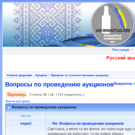
Реєстрація
•
Русский военны
Список форумів
»
Аукціон
»
Правила та технічні питання аукціону
Вопросы по проведению аукционов
Модератор:
Сторінка
10
з
12
[ 233 повідомлень ]
Версія для друку
Вопросы по проведению аукционов
Автор
vsport
Re: Вопросы по проведению аукционов
Светлана, у меня та же фигня, но торги еще идут
нормально не работает, то ее нужно убрать