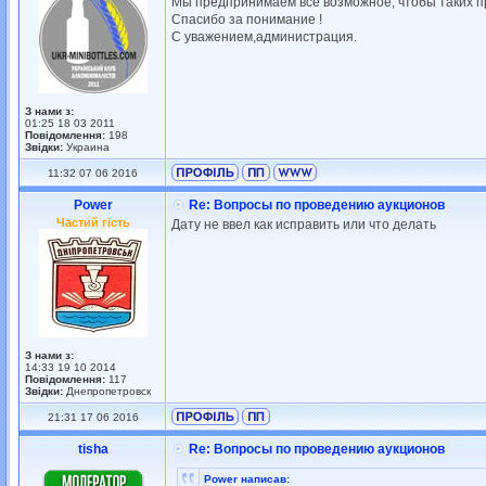
Мы предпринимаем все возможное, чтобы таких п
Спасибо за понимание !
С уважением,администрация.
З нами з:
01:25 18 03 2011
Повідомлення:
198
Звідки:
Украина
11:32 07 06 2016
Power
Re: Вопросы по проведению аукционов
Частий гість
Дату не ввел как исправить или что делать
З нами з:
14:33 19 10 2014
Повідомлення:
117
Звідки:
Днепропетровск
21:31 17 06 2016
tisha
Re: Вопросы по проведению аукционов
Power написав: