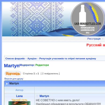
Реєстрація
•
Русский во
Список форумів
»
Аукціон
»
Репутація учасників та спірні питання аукціону
Martyn
Модератор:
Редактори
Сторінка
1
з
1
[ 2 повідомлень ]
Версія для друку
Martyn
Автор
Lana
Martyn
Частий гість
НЕ СОВЕТУЮ с ним иметь дело!
Наобещал,обнадежил,в результате-ОБМАНУЛ!!!