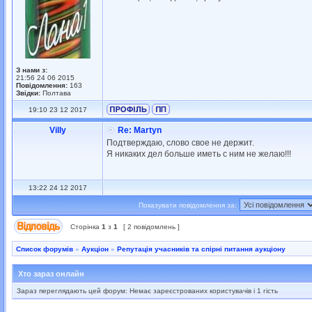
З нами з:
21:56 24 06 2015
Повідомлення:
163
Звідки:
Полтава
19:10 23 12 2017
Villy
Re: Martyn
Подтверждаю, слово свое не держит.
Я никаких дел больше иметь с ним не желаю!!!
13:22 24 12 2017
Показувати повідомлення за:
Сторінка
1
з
1
[ 2 повідомлень ]
Список форумів
»
Аукціон
»
Репутація учасників та спірні питання аукціону
Хто зараз онлайн
Зараз переглядають цей форум: Немає зареєстрованих користувачів і 1 гість