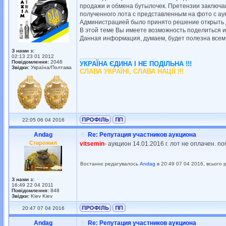
продажи и обмена бутылочек. Претензии заключаю
полученного лота с представленным на фото с ау
Администрацией было принято решение открыть д
В этой теме Вы имеете возможность поделиться 
Данная информация, думаем, будет полезна всем
З нами з:
_________________
02:13 23 01 2012
Повідомлення:
2046
УКРАЇНА ЄДИНА І НЕ ПОДІЛЬНА !!!
Звідки:
Україна/Полтава
СЛАВА УКРАЇНІ, СЛАВА НАЦІЇ !!!
22:05 06 04 2016
Andag
Re: Репутация участников аукциона
Старожил
vitsemin
- аукцион 14.01.2016 г. лот не оплачен. п
Востаннє редагувалось
Andag
в 20:49 07 04 2016, всього 
З нами з:
16:49 22 04 2011
Повідомлення:
848
Звідки:
Kiev Kiev
20:47 07 04 2016
Andag
Re: Репутация участников аукциона