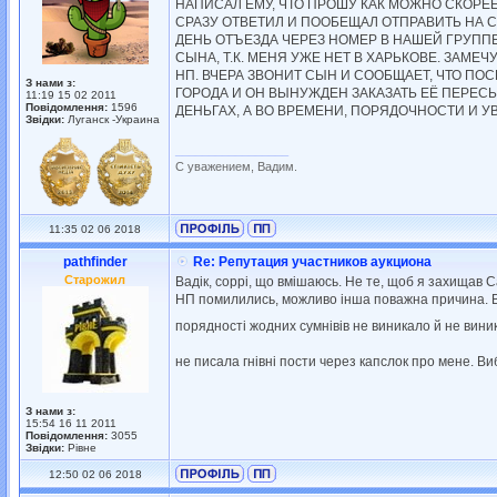
НАПИСАЛ ЕМУ, ЧТО ПРОШУ КАК МОЖНО СКОРЕЕ 
СРАЗУ ОТВЕТИЛ И ПООБЕЩАЛ ОТПРАВИТЬ НА С
ДЕНЬ ОТЪЕЗДА ЧЕРЕЗ НОМЕР В НАШЕЙ ГРУПП
СЫНА, Т.К. МЕНЯ УЖЕ НЕТ В ХАРЬКОВЕ. ЗАМЕ
НП. ВЧЕРА ЗВОНИТ СЫН И СООБЩАЕТ, ЧТО ПО
З нами з:
ГОРОДА И ОН ВЫНУЖДЕН ЗАКАЗАТЬ ЕЁ ПЕРЕСЫЛ
11:19 15 02 2011
Повідомлення:
1596
ДЕНЬГАХ, А ВО ВРЕМЕНИ, ПОРЯДОЧНОСТИ И У
Звідки:
Луганск -Украина
_________________
С уважением, Вадим.
11:35 02 06 2018
pathfinder
Re: Репутация участников аукциона
Старожил
Вадік, соррі, що вмішаюсь. Не те, щоб я захищав С
НП помилились, можливо інша поважна причина. Вся
порядності жодних сумнівів не виникало й не вини
не писала гнівні пости через капслок про мене. Ви
З нами з:
15:54 16 11 2011
Повідомлення:
3055
Звідки:
Рівне
12:50 02 06 2018