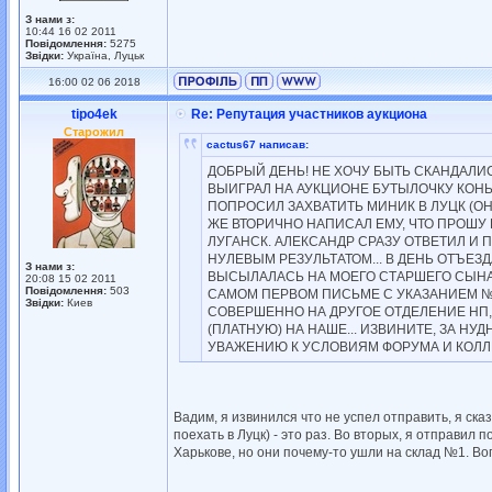
З нами з:
10:44 16 02 2011
Повідомлення:
5275
Звідки:
Україна, Луцьк
16:00 02 06 2018
tipo4ek
Re: Репутация участников аукциона
Старожил
cactus67 написав:
ДОБРЫЙ ДЕНЬ! НЕ ХОЧУ БЫТЬ СКАНДАЛИСТ
ВЫИГРАЛ НА АУКЦИОНЕ БУТЫЛОЧКУ КОНЬЯК
ПОПРОСИЛ ЗАХВАТИТЬ МИНИК В ЛУЦК (ОН
ЖЕ ВТОРИЧНО НАПИСАЛ ЕМУ, ЧТО ПРОШУ К
ЛУГАНСК. АЛЕКСАНДР СРАЗУ ОТВЕТИЛ И
НУЛЕВЫМ РЕЗУЛЬТАТОМ... В ДЕНЬ ОТЪЕЗ
З нами з:
ВЫСЫЛАЛАСЬ НА МОЕГО СТАРШЕГО СЫНА, Т
20:08 15 02 2011
Повідомлення:
503
САМОМ ПЕРВОМ ПИСЬМЕ С УКАЗАНИЕМ № 
Звідки:
Киев
СОВЕРШЕННО НА ДРУГОЕ ОТДЕЛЕНИЕ НП,
(ПЛАТНУЮ) НА НАШЕ... ИЗВИНИТЕ, ЗА НУ
УВАЖЕНИЮ К УСЛОВИЯМ ФОРУМА И КОЛЛЕ
Вадим, я извинился что не успел отправить, я сказ
поехать в Луцк) - это раз. Во вторых, я отправил 
Харькове, но они почему-то ушли на склад №1. Воп
_________________