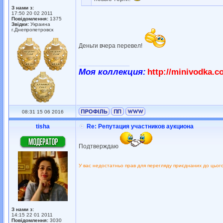
З нами з:
17:50 20 02 2011
Повідомлення:
1375
Звідки:
Украина
г.Днепропетровск
Деньги вчера перевел!
_________________
Моя коллекция:
http://minivodka.c
08:31 15 06 2016
tisha
Re: Репутация участников аукциона
Подтверждаю
У вас недостатньо прав для перегляду приєднаних до цьог
З нами з:
14:15 22 01 2011
Повідомлення:
3030