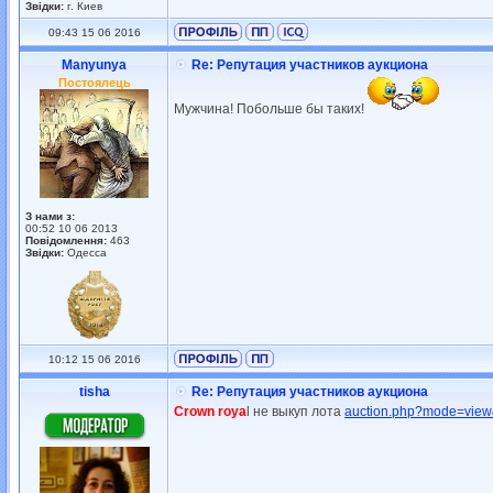
Звідки:
г. Киев
09:43 15 06 2016
Manyunya
Re: Репутация участников аукциона
Постоялець
Мужчина! Побольше бы таких!
З нами з:
00:52 10 06 2013
Повідомлення:
463
Звідки:
Одесса
10:12 15 06 2016
tisha
Re: Репутация участников аукциона
Crown roya
l не выкуп лота
auction.php?mode=vie