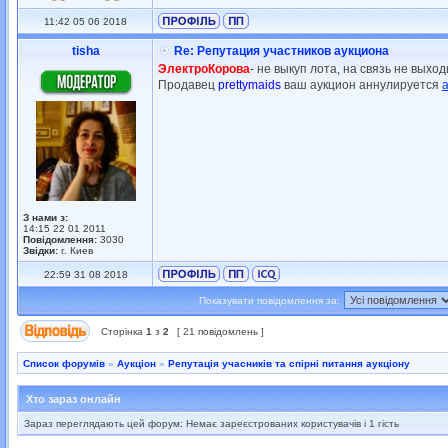
11:42 05 06 2018
tisha
Re: Репутация участников аукциона
ЭлектроКорова
- не выкуп лота, на связь не выход
Продавец
prettymaids
ваш аукцион аннулируется
З нами з:
14:15 22 01 2011
Повідомлення:
3030
Звідки:
г. Киев
22:59 31 08 2018
Показувати повідомлення за:
Сторінка
1
з
2
[ 21 повідомлень ]
Список форумів
»
Аукціон
»
Репутація учасників та спірні питання аукціону
Хто зараз онлайн
Зараз переглядають цей форум: Немає зареєстрованих користувачів і 1 гість