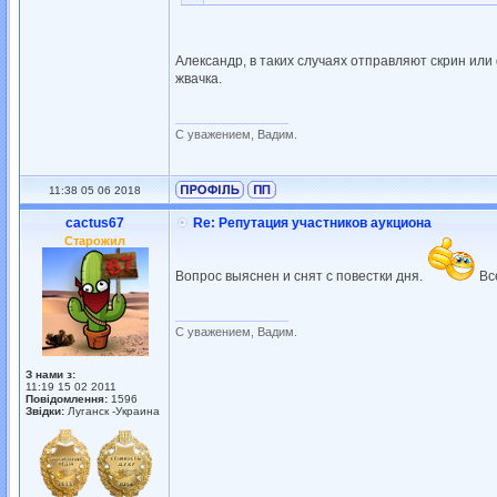
Александр, в таких случаях отправляют скрин или 
жвачка.
_________________
С уважением, Вадим.
11:38 05 06 2018
cactus67
Re: Репутация участников аукциона
Старожил
Вопрос выяснен и снят с повестки дня.
Вс
_________________
С уважением, Вадим.
З нами з:
11:19 15 02 2011
Повідомлення:
1596
Звідки:
Луганск -Украина