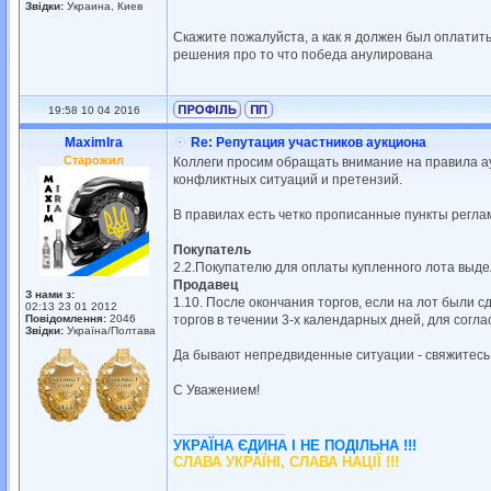
Звідки:
Украина, Киев
Скажите пожалуйста, а как я должен был оплатить
решения про то что победа анулирована
19:58 10 04 2016
MaximIra
Re: Репутация участников аукциона
Старожил
Коллеги просим обращать внимание на правила ау
конфликтных ситуаций и претензий.
В правилах есть четко прописанные пункты регла
Покупатель
2.2.Покупателю для оплаты купленного лота выдел
Продавец
З нами з:
1.10. После окончания торгов, если на лот были 
02:13 23 01 2012
Повідомлення:
2046
торгов в течении 3-х календарных дней, для согл
Звідки:
Україна/Полтава
Да бывают непредвиденные ситуации - свяжитесь,
С Уважением!
_________________
УКРАЇНА ЄДИНА І НЕ ПОДІЛЬНА !!!
СЛАВА УКРАЇНІ, СЛАВА НАЦІЇ !!!