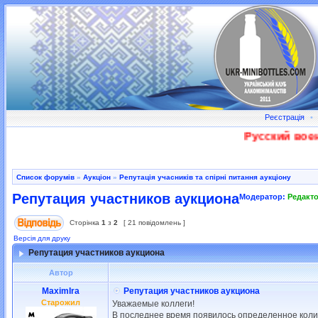
Реєстрація
•
Русский военный 
Список форумів
»
Аукціон
»
Репутація учасників та спірні питання аукціону
Репутация участников аукциона
Модератор:
Редакт
Сторінка
1
з
2
[ 21 повідомлень ]
Версія для друку
Репутация участников аукциона
Автор
MaximIra
Репутация участников аукциона
Старожил
Уважаемые коллеги!
В последнее время появилось определенное коли