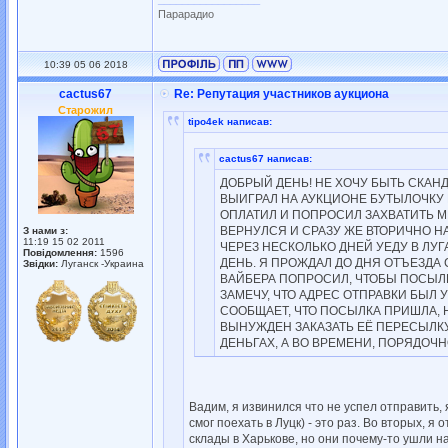
Парарадио
10:39 05 06 2018
cactus67
Re: Репутация участников аукциона
Старожил
tipo4ek написав:
cactus67 написав:
ДОБРЫЙ ДЕНЬ! НЕ ХОЧУ БЫТЬ СКАНДА
ВЫИГРАЛ НА АУКЦИОНЕ БУТЫЛОЧКУ КО
ОПЛАТИЛ И ПОПРОСИЛ ЗАХВАТИТЬ МИ
ВЕРНУЛСЯ И СРАЗУ ЖЕ ВТОРИЧНО НА
З нами з:
11:19 15 02 2011
ЧЕРЕЗ НЕСКОЛЬКО ДНЕЙ УЕДУ В ЛУ
Повідомлення:
1596
ДЕНЬ. Я ПРОЖДАЛ ДО ДНЯ ОТЪЕЗДА 
Звідки:
Луганск -Украина
ВАЙБЕРА ПОПРОСИЛ, ЧТОБЫ ПОСЫЛК
ЗАМЕЧУ, ЧТО АДРЕС ОТПРАВКИ БЫЛ 
СООБЩАЕТ, ЧТО ПОСЫЛКА ПРИШЛА, 
ВЫНУЖДЕН ЗАКАЗАТЬ ЕЁ ПЕРЕСЫЛКУ 
ДЕНЬГАХ, А ВО ВРЕМЕНИ, ПОРЯДОЧ
Вадим, я извинился что не успел отправить, 
смог поехать в Луцк) - это раз. Во вторых, 
склады в Харькове, но они почему-то ушли на