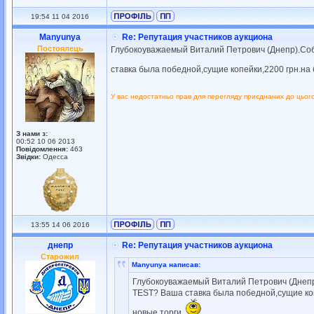
19:54 11 04 2016
Manyunya
Re: Репутация участников аукциона
Постоялець
Глубокоуважаемый Виталий Петрович (Днепр).Соби
ставка была победной,сущие копейки,2200 грн.на
У вас недостатньо прав для перегляду приєднаних до цьог
З нами з:
00:52 10 06 2013
Повідомлення:
463
Звідки:
Одесса
13:55 14 06 2016
днепр
Re: Репутация участников аукциона
Старожил
Manyunya написав:
Глубокоуважаемый Виталий Петрович (Днепр)
TEST? Ваша ставка была победной,сущие коп
новые торги.