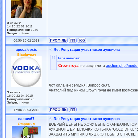
З нами з:
14:15 22 01 2011
Повідомлення:
3030
Звідки:
г. Киев
09:50 19 02 2018
apocalepsis
Re: Репутация участников аукциона
Відвідувач
tisha написав:
Crown roya
l не выкуп лота
auction.php?mod
Лот оплачен сегодня. Вопрос снят.
Анатолий под ником Crown royal не имел возможно
З нами з:
16:20 22 04 2015
Повідомлення:
25
Звідки:
г. Киев
17:06 02 03 2018
cactus67
Re: Репутация участников аукциона
Старожил
ДОБРЫЙ ДЕНЬ! НЕ ХОЧУ БЫТЬ СКАНДАЛИСТОМ, 
АУКЦИОНЕ БУТЫЛОЧКУ КОНЬЯКА "GOLD DFKU" У
ЗАХВАТИТЬ МИНИК В ЛУЦК (ОН БЫЛ В СПИСКЕ 