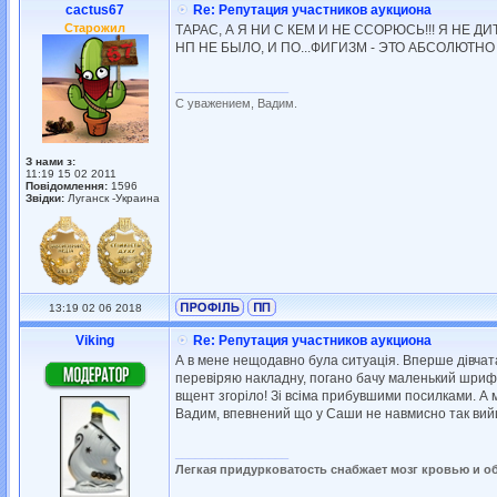
cactus67
Re: Репутация участников аукциона
Старожил
ТАРАС, А Я НИ С КЕМ И НЕ ССОРЮСЬ!!! Я НЕ 
НП НЕ БЫЛО, И ПО...ФИГИЗМ - ЭТО АБСОЛЮТН
_________________
С уважением, Вадим.
З нами з:
11:19 15 02 2011
Повідомлення:
1596
Звідки:
Луганск -Украина
13:19 02 06 2018
Viking
Re: Репутация участников аукциона
А в мене нещодавно була ситуація. Вперше дівчата
перевіряю накладну, погано бачу маленький шрифт.
вщент згоріло! Зі всіма прибувшими посилками. А 
Вадим, впевнений що у Саши не навмисно так вий
_________________
Легкая придурковатость снабжает мозг кровью и о