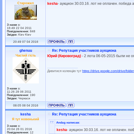
Старожил
kesha
- аукцион 30.03.16. лот не оплачен. победа 
З нами з:
16:49 22 04 2011
Повідомлення:
848
Звідки:
Kiev Kiev
20:49 07 04 2016
ghenuu
Re: Репутация участников аукциона
Частий гість
Юрий (Кировоград)
- 2 лота 06-05-2015 были не 
_________________
Дивитися колекцію тут
https://drive.google.com/drive/folder
З нами з:
11:26 28 06 2011
Повідомлення:
190
Звідки:
Черкаси
08:05 08 04 2016
kesha
Re: Репутация участников аукциона
Я тут новенький
Andag написав:
З нами з:
20:04 26 01 2016
kesha
- аукцион 30.03.16. лот не оплачен. по
Повідомлення:
12