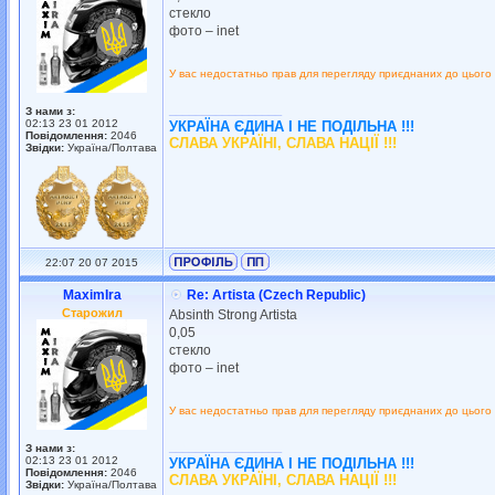
стекло
фото – inet
У вас недостатньо прав для перегляду приєднаних до цього
_________________
З нами з:
02:13 23 01 2012
УКРАЇНА ЄДИНА І НЕ ПОДІЛЬНА !!!
Повідомлення:
2046
СЛАВА УКРАЇНІ, СЛАВА НАЦІЇ !!!
Звідки:
Україна/Полтава
22:07 20 07 2015
MaximIra
Re: Artista (Czech Republic)
Старожил
Absinth Strong Artista
0,05
стекло
фото – inet
У вас недостатньо прав для перегляду приєднаних до цього
_________________
З нами з:
02:13 23 01 2012
УКРАЇНА ЄДИНА І НЕ ПОДІЛЬНА !!!
Повідомлення:
2046
СЛАВА УКРАЇНІ, СЛАВА НАЦІЇ !!!
Звідки:
Україна/Полтава