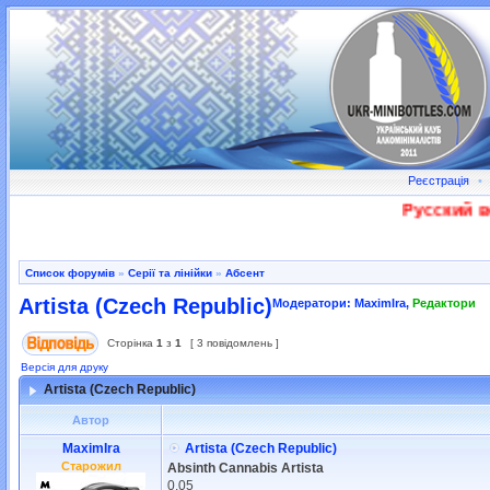
Реєстрація
•
Русский во
Список форумів
»
Серії та лінійки
»
Абсент
Artista (Czech Republic)
Модератори:
MaximIra
,
Редактори
Сторінка
1
з
1
[ 3 повідомлень ]
Версія для друку
Artista (Czech Republic)
Автор
MaximIra
Artista (Czech Republic)
Старожил
Absinth Cannabis Artista
0,05